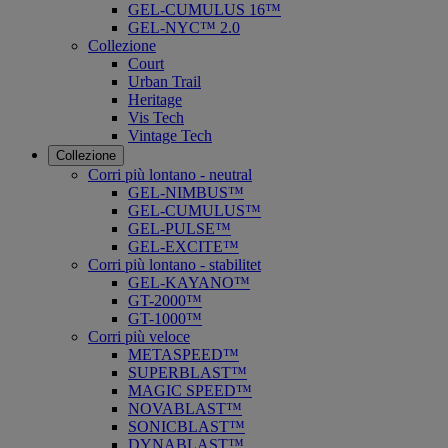
GEL-CUMULUS 16™
GEL-NYC™ 2.0
Collezione
Court
Urban Trail
Heritage
Vis Tech
Vintage Tech
Collezione
Corri più lontano - neutral
GEL-NIMBUS™
GEL-CUMULUS™
GEL-PULSE™
GEL-EXCITE™
Corri più lontano - stabilitet
GEL-KAYANO™
GT-2000™
GT-1000™
Corri più veloce
METASPEED™
SUPERBLAST™
MAGIC SPEED™
NOVABLAST™
SONICBLAST™
DYNABLAST™