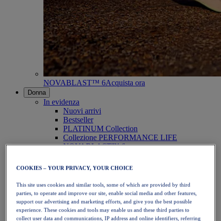
NOVABLAST™ 6
Acquista ora
Donna
In evidenza
Nuovi arrivi
Bestseller
PLATINUM Collection
Collezione PERFORMANCE LIFE
NOVABLAST™ 6
Scarpe
Running
COOKIES – YOUR PRIVACY, YOUR CHOICE
Trail running
Tennis
This site uses cookies and similar tools, some of which are provided by third
Pallavolo
parties, to operate and improve our site, enable social media and other features,
Pallamano
support our advertising and marketing efforts, and give you the best possible
Padel
experience. These cookies and tools may enable us and these third parties to
Netball
collect user data and communications, IP address and online identifiers, referring