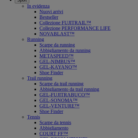
Sport
In evidenza
Nuovi arrivi
Bestseller
Collezione FUJITRAIL™
Collezione PERFORMANCE LIFE
NOVABLAST™
Running
Scarpe da running
Abbigliamento da running
METASPEED™
GEL-NIMBUS™
GEL-KAYANO™
Shoe Finder
Trail running
Scarpe da trail running
Abbigliamento da trail running
GEL-FUJITRABUCO™
GEL-SONOMA™
GEL-VENTURE™
Shoe Finder
Tennis
Scarpe da tennis
Abbigliamento
COURT FF™