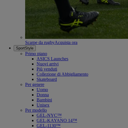
Scarpe da rugby
Acquista ora
SportStyle
Primo piano
ASICS Launches
Nuovi arrivi
Più venduti
Collezione di Abbigliamento
Skateboard
Per genere
Uomo
Donna
Bambini
Unisex
Per modello
GEL-NYC™
GEL-KAYANO 14™
GEL-1130™