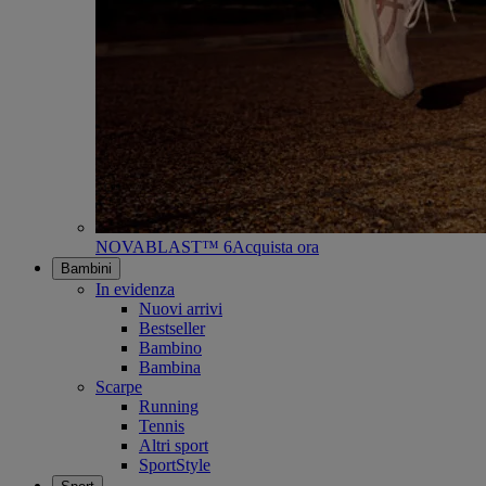
NOVABLAST™ 6
Acquista ora
Bambini
In evidenza
Nuovi arrivi
Bestseller
Bambino
Bambina
Scarpe
Running
Tennis
Altri sport
SportStyle