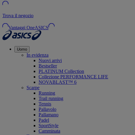
Trova il negozio
Vantaggi OneASICS
Uomo
In evidenza
Nuovi arrivi
Bestseller
PLATINUM Collection
Collezione PERFORMANCE LIFE
NOVABLAST™ 6
Scarpe
Running
Trail running
Tennis
Pallavolo
Pallamano
Padel
SportStyle
Camminata