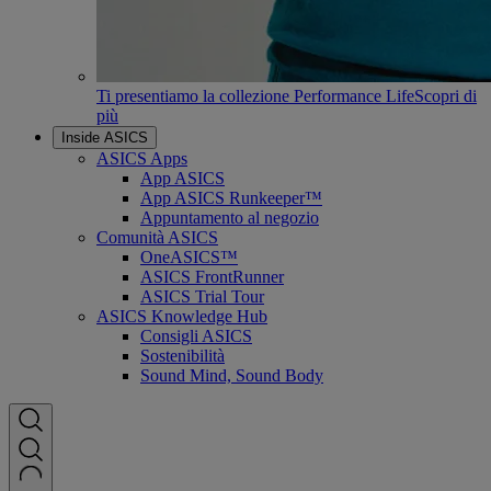
Ti presentiamo la collezione Performance Life
Scopri di
più
Inside ASICS
ASICS Apps
App ASICS
App ASICS Runkeeper™
Appuntamento al negozio
Comunità ASICS
OneASICS™
ASICS FrontRunner
ASICS Trial Tour
ASICS Knowledge Hub
Consigli ASICS
Sostenibilità
Sound Mind, Sound Body