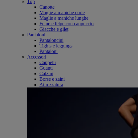
Top
Canotte
Maglie a maniche corte
Maglie a maniche lunghe
Felpe e felpe con cappuccio
Giacche e gilet
Pantaloni
Pantaloncini
Tights e leggings
Pantaloni
Accessori
Cappelli
Guanti
Calzini
Borse e zaini
Attrezzatura