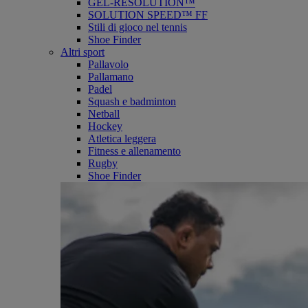
GEL-RESOLUTION™
SOLUTION SPEED™ FF
Stili di gioco nel tennis
Shoe Finder
Altri sport
Pallavolo
Pallamano
Padel
Squash e badminton
Netball
Hockey
Atletica leggera
Fitness e allenamento
Rugby
Shoe Finder