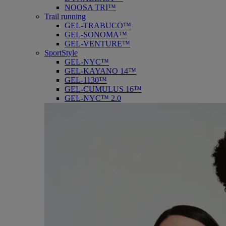
NOOSA TRI™
Trail running
GEL-TRABUCO™
GEL-SONOMA™
GEL-VENTURE™
SportStyle
GEL-NYC™
GEL-KAYANO 14™
GEL-1130™
GEL-CUMULUS 16™
GEL-NYC™ 2.0