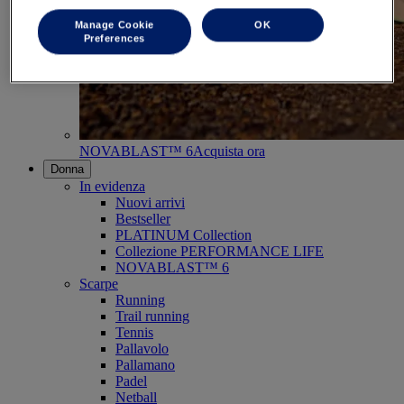
Manage Cookie
OK
Preferences
NOVABLAST™ 6
Acquista ora
Donna
In evidenza
Nuovi arrivi
Bestseller
PLATINUM Collection
Collezione PERFORMANCE LIFE
NOVABLAST™ 6
Scarpe
Running
Trail running
Tennis
Pallavolo
Pallamano
Padel
Netball