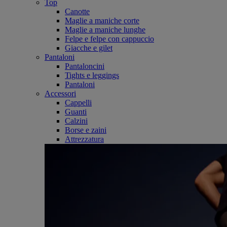
Top
Canotte
Maglie a maniche corte
Maglie a maniche lunghe
Felpe e felpe con cappuccio
Giacche e gilet
Pantaloni
Pantaloncini
Tights e leggings
Pantaloni
Accessori
Cappelli
Guanti
Calzini
Borse e zaini
Attrezzatura