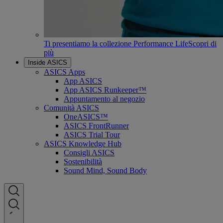
Ti presentiamo la collezione Performance Life
Scopri di
più
Inside ASICS
ASICS Apps
App ASICS
App ASICS Runkeeper™
Appuntamento al negozio
Comunità ASICS
OneASICS™
ASICS FrontRunner
ASICS Trial Tour
ASICS Knowledge Hub
Consigli ASICS
Sostenibilità
Sound Mind, Sound Body