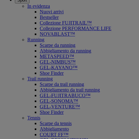
Sport
In evidenza
Nuovi arrivi
Bestseller
Collezione FUJITRAIL™
Collezione PERFORMANCE LIFE
NOVABLAST™
Running
Scarpe da running
Abbigliamento da running
METASPEED™
GEL-NIMBUS™
GEL-KAYANO™
Shoe Finder
Trail running
Scarpe da trail running
Abbigliamento da trail running
GEL-FUJITRABUCO™
GEL-SONOMA™
GEL-VENTURE™
Shoe Finder
Tennis
Scarpe da tennis
Abbigliamento
COURT FF™