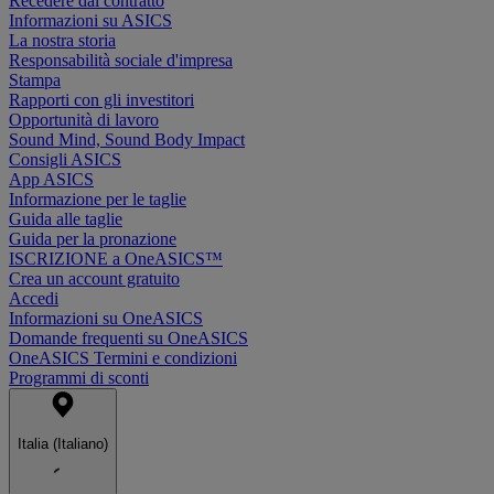
Recedere dal contratto
Informazioni su ASICS
La nostra storia
Responsabilità sociale d'impresa
Stampa
Rapporti con gli investitori
Opportunità di lavoro
Sound Mind, Sound Body Impact
Consigli ASICS
App ASICS
Informazione per le taglie
Guida alle taglie
Guida per la pronazione
ISCRIZIONE a OneASICS™
Crea un account gratuito
Accedi
Informazioni su OneASICS
Domande frequenti su OneASICS
OneASICS Termini e condizioni
Programmi di sconti
Italia (Italiano)