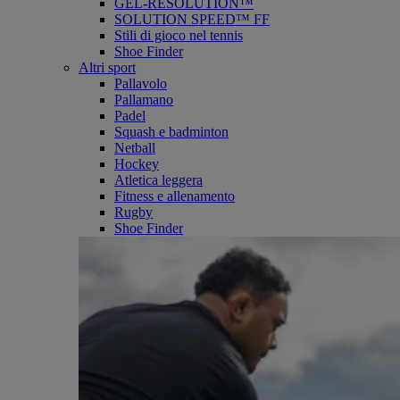
GEL-RESOLUTION™
SOLUTION SPEED™ FF
Stili di gioco nel tennis
Shoe Finder
Altri sport
Pallavolo
Pallamano
Padel
Squash e badminton
Netball
Hockey
Atletica leggera
Fitness e allenamento
Rugby
Shoe Finder