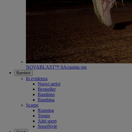
NOVABLAST™ 6
Acquista ora
Bambini
In evidenza
Nuovi arrivi
Bestseller
Bambino
Bambina
Scarpe
Running
Tennis
Altri sport
SportStyle