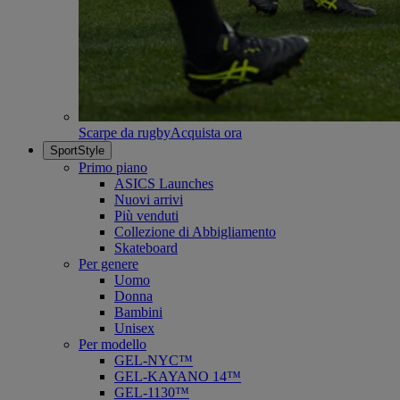
Scarpe da rugby
Acquista ora
SportStyle
Primo piano
ASICS Launches
Nuovi arrivi
Più venduti
Collezione di Abbigliamento
Skateboard
Per genere
Uomo
Donna
Bambini
Unisex
Per modello
GEL-NYC™
GEL-KAYANO 14™
GEL-1130™