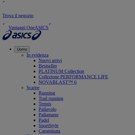
Trova il negozio
Vantaggi OneASICS
Uomo
In evidenza
Nuovi arrivi
Bestseller
PLATINUM Collection
Collezione PERFORMANCE LIFE
NOVABLAST™ 6
Scarpe
Running
Trail running
Tennis
Pallavolo
Pallamano
Padel
SportStyle
Camminata