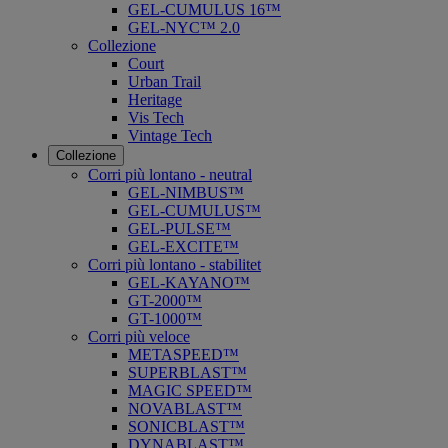
GEL-CUMULUS 16™
GEL-NYC™ 2.0
Collezione
Court
Urban Trail
Heritage
Vis Tech
Vintage Tech
Collezione
Corri più lontano - neutral
GEL-NIMBUS™
GEL-CUMULUS™
GEL-PULSE™
GEL-EXCITE™
Corri più lontano - stabilitet
GEL-KAYANO™
GT-2000™
GT-1000™
Corri più veloce
METASPEED™
SUPERBLAST™
MAGIC SPEED™
NOVABLAST™
SONICBLAST™
DYNABLAST™