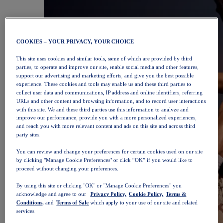
COOKIES – YOUR PRIVACY, YOUR CHOICE
This site uses cookies and similar tools, some of which are provided by third
parties, to operate and improve our site, enable social media and other features,
support our advertising and marketing efforts, and give you the best possible
experience. These cookies and tools may enable us and these third parties to
collect user data and communications, IP address and online identifiers, referring
URLs and other content and browsing information, and to record user interactions
with this site. We and these third parties use this information to analyze and
improve our performance, provide you with a more personalized experiences,
and reach you with more relevant content and ads on this site and across third
party sites.
You can review and change your preferences for certain cookies used on our site
by clicking "Manage Cookie Preferences" or click “OK” if you would like to
proceed without changing your preferences.
By using this site or clicking "OK" or "Manage Cookie Preferences" you
acknowledge and agree to our
Privacy Policy,
Cookie Policy,
Terms &
Conditions,
and
Terms of Sale
which apply to your use of our site and related
services.