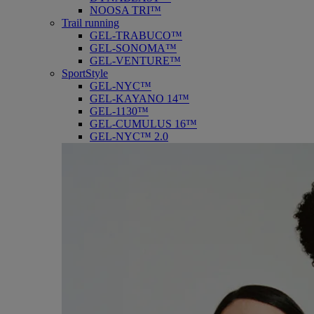
NOOSA TRI™
Trail running
GEL-TRABUCO™
GEL-SONOMA™
GEL-VENTURE™
SportStyle
GEL-NYC™
GEL-KAYANO 14™
GEL-1130™
GEL-CUMULUS 16™
GEL-NYC™ 2.0