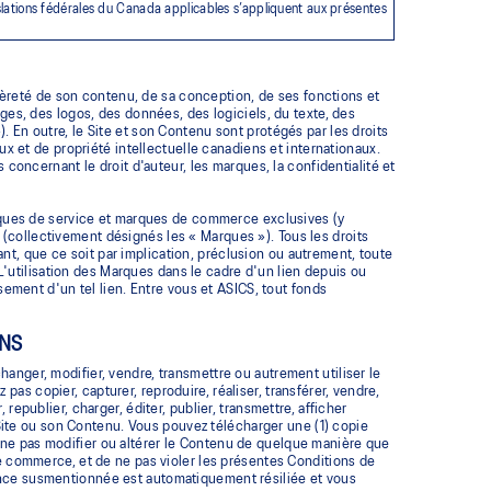
égislations fédérales du Canada applicables s’appliquent aux présentes
ntièreté de son contenu, de sa conception, de ses fonctions et
ages, des logos, des données, des logiciels, du texte, des
. En outre, le Site et son Contenu sont protégés par les droits
aux et de propriété intellectuelle canadiens et internationaux.
 concernant le droit d'auteur, les marques, la confidentialité et
marques de service et marques de commerce exclusives (y
ite (collectivement désignés les « Marques »). Tous les droits
t, que ce soit par implication, préclusion ou autrement, toute
. L'utilisation des Marques dans le cadre d'un lien depuis ou
ssement d'un tel lien. Entre vous et ASICS, tout fonds
ONS
anger, modifier, vendre, transmettre ou autrement utiliser le
s copier, capturer, reproduire, réaliser, transférer, vendre,
republier, charger, éditer, publier, transmettre, afficher
e Site ou son Contenu. Vous pouvez télécharger une (1) copie
 ne pas modifier ou altérer le Contenu de quelque manière que
de commerce, et de ne pas violer les présentes Conditions de
ence susmentionnée est automatiquement résiliée et vous