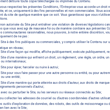
ment détruire toute copie téléchargée ou imprimée du Contenu.
vous respectiez les présentes Conditions, l’Entreprise vous accorde un droit no
 site, et ce, uniquement à des fins personnelles et non commerciales. Vous acc
t du site de quelque manière que ce soit. Vous garantissez que vous n’utiliserez
tions.
n non autorisée du Site peut entraîner une violation de diverses législations can
s que vous avez agi de mauvaise foi ou de manière contraire aux présentes Co
 communautaires raisonnables, nous pouvons, à notre entière discrétion, vous ret
iquement de ne pas :
le Site à des fins publiques ou commerciales, y compris utiliser le Contenu sur 
atique en réseau;
le Site d’une façon qui modifie, affiche publiquement, exécute publiquement, rep
le Site d’une manière qui enfreint un droit, un règlement, une règle, un ordre, un
 ou internationaux;
e Site pour épier, harceler ou nuire à autrui;
le Site pour vous faire passer pour une autre personne ou entité, ou pour autr
 ou une entité;
le Site d’une manière qui porte atteinte aux droits d’auteur, aux droits de marque
eignements personnels d’autrui;
r avec ou perturber le Site, ou les serveurs ou réseaux connectés au Site;
r ou collecter les adresses de courriel ou d’autres coordonnées d’autres utilisat
des outils d’exploration de données, des robots, des outils de moissonnage ou d
n lien avec le Site;