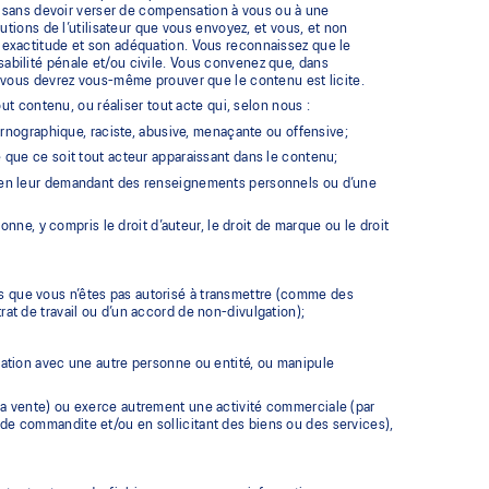
soit sans devoir verser de compensation à vous ou à une
ions de l’utilisateur que vous envoyez, et vous, et non
on exactitude et son adéquation. Vous reconnaissez que le
nsabilité pénale et/ou civile. Vous convenez que, dans
te, vous devrez vous-même prouver que le contenu est licite.
t contenu, ou réaliser tout acte qui, selon nous :
pornographique, raciste, abusive, menaçante ou offensive;
e que ce soit tout acteur apparaissant dans le contenu;
é, en leur demandant des renseignements personnels ou d’une
sonne, y compris le droit d’auteur, le droit de marque ou le droit
s que vous n’êtes pas autorisé à transmettre (comme des
at de travail ou d’un accord de non-divulgation);
elation avec une autre personne ou entité, ou manipule
la vente) ou exerce autrement une activité commerciale (par
de commandite et/ou en sollicitant des biens ou des services),