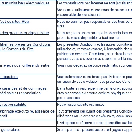
s transmissions électroniques
Les transmissions par Internet ne sont jamais en
Vos noms d’utilisateur et vos mots de passe sur l
responsable de leur sécurité.
’autres sites Web
Nous ne sommes pas responsables des tiers ou de 
sites.
 des produits et disponibilité
Nous ne garantissons pas que les descriptions de
produits soient disponibles à tout moment.
ifier les présentes Conditions
Les présentes Conditions et les autres conditions 
u le Contenu du Site
utilisation et, rétroactivement, à l’ensemble des 
publication desdites Conditions, sauf dans la mes
puissions vous envoyer un avis concernant la mise
on avec nous, différends entre
Vous nous dégagez de toute réclamation concerna
 libération
Vous indemnisez et ne tenez pas l’Entreprise p
en raison de votre violation des présentes Condit
e garanties et de dommages,
Dans toute la mesure permise par le droit applicab
médicale et renonciation
êtes responsable de votre activité physique et
perte associée.
e responsabilité
Notre responsabilité est limitée.
arbitrage exécutoire, absence de
Tout différend découlant des présentes Conditions
ectif
différends ou un arbitrage exécutoire, avec l’abs
L’Entreprise se réserve le droit d’enquêter sur l
s généraless
Si une partie du présent accord est jugée inappli