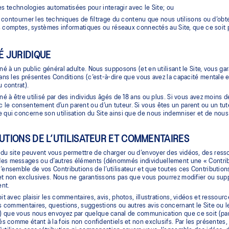
des technologies automatisées pour interagir avec le Site; ou
 contourner les techniques de filtrage du contenu que nous utilisons ou d’obt
s comptes, systèmes informatiques ou réseaux connectés au Site, que ce soit 
.
É JURIDIQUE
iné à un public général adulte. Nous supposons (et en utilisant le Site, vous ga
dans les présentes Conditions (c’est-à-dire que vous avez la capacité mentale et
u contrat).
iné à être utilisé par des individus âgés de 18 ans ou plus. Si vous avez moins d
le consentement d’un parent ou d’un tuteur. Si vous êtes un parent ou un tute
 qui concerne son utilisation du Site ainsi que de nous indemniser et de nous 
BUTIONS DE L’UTILISATEUR ET COMMENTAIRES
 du site peuvent vous permettre de charger ou d’envoyer des vidéos, des ress
es messages ou d’autres éléments (dénommés individuellement une « Contributi
’ensemble de vos Contributions de l’utilisateur et que toutes ces Contribution
et non exclusives. Nous ne garantissons pas que vous pourrez modifier ou supp
nt.
oit avec plaisir les commentaires, avis, photos, illustrations, vidéos et ressou
es commentaires, questions, suggestions ou autres avis concernant le Site ou les
 que vous nous envoyez par quelque canal de communication que ce soit (par e
és comme étant à la fois non confidentiels et non exclusifs. Par les présentes, v