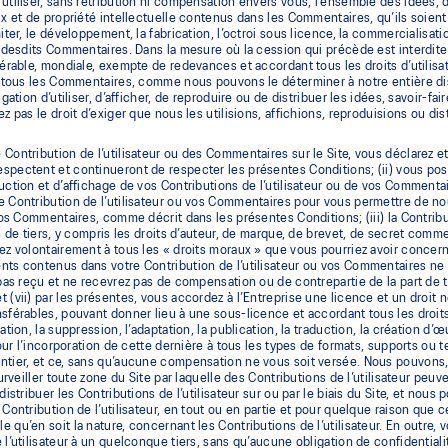
utiliser, sans rétribution ni compensation envers vous, l’ensemble des idées, 
ux et de propriété intellectuelle contenus dans les Commentaires, qu’ils soient
miter, le développement, la fabrication, l’octroi sous licence, la commercialisat
e desdits Commentaires. Dans la mesure où la cession qui précède est interdite
férable, mondiale, exempte de redevances et accordant tous les droits d’utilisati
de tous les Commentaires, comme nous pouvons le déterminer à notre entière
ligation d’utiliser, d’afficher, de reproduire ou de distribuer les idées, savoi
ez pas le droit d’exiger que nous les utilisions, affichions, reproduisions ou 
Contribution de l’utilisateur ou des Commentaires sur le Site, vous déclarez et 
pectent et continueront de respecter les présentes Conditions; (ii) vous posséd
uction et d’affichage de vos Contributions de l’utilisateur ou de vos Commenta
 Contribution de l’utilisateur ou vos Commentaires pour vous permettre de no
 vos Commentaires, comme décrit dans les présentes Conditions; (iii) la Contribu
ts de tiers, y compris les droits d’auteur, de marque, de brevet, de secret comm
ez volontairement à tous les « droits moraux » que vous pourriez avoir concern
ts contenus dans votre Contribution de l’utilisateur ou vos Commentaires ne 
 pas reçu et ne recevrez pas de compensation ou de contrepartie de la part de ti
 (vii) par les présentes, vous accordez à l’Entreprise une licence et un droit 
férables, pouvant donner lieu à une sous-licence et accordant tous les droits pou
ation, la suppression, l’adaptation, la publication, la traduction, la création d’
 pour l’incorporation de cette dernière à tous les types de formats, supports 
tier, et ce, sans qu’aucune compensation ne vous soit versée. Nous pouvons, sa
 surveiller toute zone du Site par laquelle des Contributions de l’utilisateur peu
distribuer les Contributions de l’utilisateur sur ou par le biais du Site, et nou
 Contribution de l’utilisateur, en tout ou en partie et pour quelque raison qu
 qu’en soit la nature, concernant les Contributions de l’utilisateur. En outr
 l’utilisateur à un quelconque tiers, sans qu’aucune obligation de confidentiali