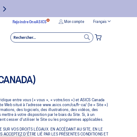
Langue
Mon compte
Français
Rejoindre OneASICS
MON PANIER
RECHERCHER
RECHERCHER
(CANADA)
ridique entre vous (« vous », « votre/vos ») et ASICS Canada
ite Web situé à l'adresse www.asics.com/ca/fr-ca/ (le « Site »)
mations, des logiciels, des illustrations, des vidéos, des
tre à votre disposition par le biais du Site. Si, à un
 cesser d'utiliser le Site ou les programmes applicables.
E SUR VOS DROITS LÉGAUX. EN ACCÉDANT AU SITE, EN LE
S ACCEPTEZ D'ÊTRE LIÉ PAR LES PRÉSENTES CONDITIONS ET