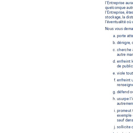
l’Entreprise aur
quelconque autre
l’Entreprise, êt
stockage, la dis
l’éventualité où
Nous vous demand
porte att
dénigre, 
cherche à
autre man
enfreint 
de public
viole tou
enfreint 
renseigne
défend ou
usurpe l’
autrement
promeut t
exemple e
sauf dans
sollicite