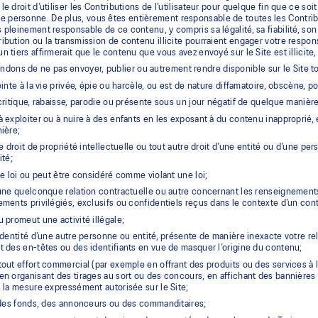
a le droit d’utiliser les Contributions de l’utilisateur pour quelque fin que ce 
 personne. De plus, vous êtes entièrement responsable de toutes les Contribut
es pleinement responsable de ce contenu, y compris sa légalité, sa fiabilité, s
tribution ou la transmission de contenu illicite pourraient engager votre respo
 un tiers affirmerait que le contenu que vous avez envoyé sur le Site est illici
ons de ne pas envoyer, publier ou autrement rendre disponible sur le Site tou
einte à la vie privée, épie ou harcèle, ou est de nature diffamatoire, obscène, 
critique, rabaisse, parodie ou présente sous un jour négatif de quelque manièr
 exploiter ou à nuire à des enfants en les exposant à du contenu inappropri
ière;
le droit de propriété intellectuelle ou tout autre droit d’une entité ou d’une per
ité;
te loi ou peut être considéré comme violant une loi;
une quelconque relation contractuelle ou autre concernant les renseignement
ments privilégiés, exclusifs ou confidentiels reçus dans le contexte d’un contr
 promeut une activité illégale;
identité d’une autre personne ou entité, présente de manière inexacte votre r
 des en-têtes ou des identifiants en vue de masquer l’origine du contenu;
out effort commercial (par exemple en offrant des produits ou des services à 
n organisant des tirages au sort ou des concours, en affichant des bannières 
 la mesure expressément autorisée sur le Site;
 des fonds, des annonceurs ou des commanditaires;