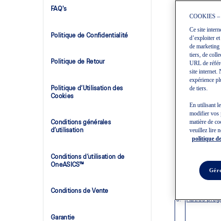
DE LES RESPEC
FAQ's
RÉCLAMATIONS 
COOKIES –
RÉSOLUES, Y C
D'ENTRÉE EN V
Ce site intern
EXPRESSÉMENT 
Politique de Confidentialité
d’exploiter et
ET RÉPERCUTIO
de marketing 
Contenu et som
tiers, de coll
Politique de Retour
URL de référen
Droit de pro
1.
site internet
Votre droit d
2.
expérience plu
restrictions
Politique d’Utilisation des
de tiers.
Capacité jur
3.
Cookies
En utilisant l
Contributions
4.
modifier vos 
Commentair
matière de co
Conditions générales
d’utilisation
veuillez lire 
Avis en vertu
5.
politique de
(Canada) et 
droit d’aute
Conditions d’utilisation de
Plaintes pou
OneASICS™
Exactitude 
6.
Gére
Avis de conf
7.
Conditions de Vente
Autres pro
8.
Garantie