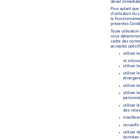
devez immédiate
Pour autant que 
d’utilisation du
le fonctionnemen
présentes Condi
Toute utilisatio
nous déterminon
cadre des normes
acceptez spécif
utiliser 
nt inform
utiliser 
utiliser 
étrangers
utiliser l
utiliser 
personne
utiliser 
des rens
interfére
recueilli
utiliser 
données e