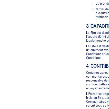
utiliser 
tenter de
à d’autre
méthode
3. CAPACIT
Le Site est dest
l’accord défini 
légalement lié a
Le Site est dest
uniquement avec 
Conditions en ce
Conditions.
4. CONTRI
Certaines zones
commentaires, d
responsable de l
confidentielles 
envoyez autreme
L’Entreprise reç
biais du Site. L
Commentaires »)
seront tous trait