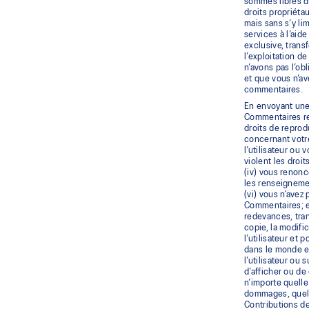
sommes libres d’
droits propriéta
mais sans s’y li
services à l’aid
exclusive, trans
l’exploitation 
n’avons pas l’ob
et que vous n’av
commentaires.
En envoyant une 
Commentaires res
droits de reprod
concernant votre
l’utilisateur ou
violent les droi
(iv) vous renonc
les renseignemen
(vi) vous n’avez
Commentaires; et
redevances, trans
copie, la modific
l’utilisateur et
dans le monde en
l’utilisateur ou
d’afficher ou de 
n’importe quelle
dommages, quelle
Contributions de