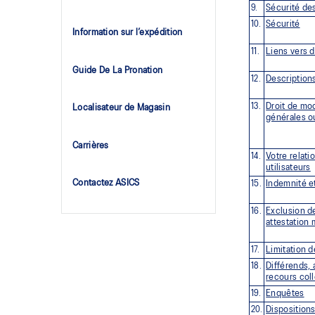
Sécurité de
9.
Sécurité
10.
Information sur l’expédition
Liens vers d
11.
Guide De La Pronation
Descriptions
12.
Droit de mod
13.
Localisateur de Magasin
générales o
Carrières
Votre relati
14.
utilisateurs
Contactez ASICS
Indemnité et
15.
Exclusion d
16.
attestation 
Limitation d
17.
Différends, 
18.
recours coll
Enquêtes
19.
Disposition
20.