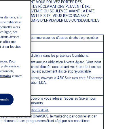
ANT LA MANIÈRE DONT VOUS POUVEZ PORTER DES
ANIÈRE DONT LESDITES RÉCLAMATIONS PEUVENT ÊTRE
TE RÉCLAMATION SURVENUE OU SOULEVÉE AVANT LA DATE
ONS ET EN UTILISANT LE SITE, VOUS RECONNAISSEZ
ar des tiers, afin
ET AVOIR PRIS LE TEMPS D'ENVISAGER LES CONSÉQUENCES
s de publicité et
permettre à ces
 en ligne, des
sateurs avec ce
 brevets, des secrets commerciaux ou d’autres droits de propriété.
us offrir une
 légitimes.
et sur les sites
e de conclure l’accord défini dans les présentes Conditions.
cookies. Pour
irez comme n’impliquant aucune obligation à votre égard. Vous nous
e préférences en
étuelle, non exclusive et illimitée concernant vos Contributions de
personnels,
nu qui diffame autrui ou est autrement illicite et préjudiciable.
 témoins
et notre
ite viole un droit d’auteur, envoyez à ASICS un avis écrit à l’adresse
solution de la réclamation LDA.
tre corrects. Nous pouvons vous refuser l’accès au Site si nous
onnels
s avez fournis sont inexacts.
Politique de confidentialité.
re
programme d’adhésion OneASICS, le marketing par courriel et par
sort, chacun de ces programmes étant régi par ses conditions