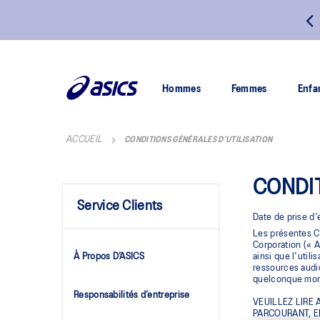
LIVRAISON GRATUITE SUR TOUTES LES COMMANDES DE PLUS D
150 $
ALLEZ
AU
CONTENU
Hommes
Femmes
Enfa
ACCUEIL
CONDITIONS GÉNÉRALES D’UTILISATION
CONDIT
Service Clients
Date de prise d'
Les présentes Co
Corporation (« A
À Propos D’ASICS
ainsi que l'util
ressources audio
quelconque mome
Responsabilités d’entreprise
VEUILLEZ LIRE
PARCOURANT, E