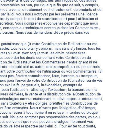
du savoir-faire, des concepts, des techniques ou des autres
 brevetables ou non, pour quelque fin que ce soit, y compris,
ion et la vente, directement ou indirectement, de produits et de
 par la loi, vous nous octroyez par les présentes une licence
on (y compris le droit de sous-licencier) pour l’utilisation et
 discrétion. Vous comprenez et convenez cependant que nous
r-faire, concepts ou techniques contenus dans les Commentaires,
distribuions. Nous vous demandons d’être précis dans vos
garantissez que (i) votre Contribution de l’utilisateur ou vos
ez tous les droits (y compris, mais sans s’y limiter, tous les
ires) ou vous avez acquis tous les droits nécessaires
us accorder les droits concernant votre Contribution de
tion de l’utilisateur et les Commentaires n’enfreignent ni ne
ercial, de publicité ou autres droits propriétaux ou personnels;
ant votre Contribution de l’utilisateur ou vos Commentaires; (v)
sont pas, à votre connaissance, faux, inexacts ou trompeurs;
ers pour l’envoi de votre Contribution de l’utilisateur ou de vos
non exclusifs, perpétuels, irrévocables, exempts de
r l’utilisation, l’affichage, l’exécution, la transmission, la
œuvres dérivées, la vente et la distribution de la Contribution de
ou technologies connus maintenant ou développés ultérieurement,
ns toutefois y être obligés, préfiltrer les Contributions de
vent être envoyées. Nous n’avons pas l’obligation d’héberger,
s pouvons retirer à tout moment ou refuser, interdire ou bloquer
e ce soit. Nous ne sommes pas responsables des pertes, vols ou
e, vous convenez que nous pouvons divulguer librement vos
té doive être respectée par celui-ci. Pour éviter tout doute,