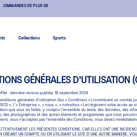
E
RETOUR GRATUIT
nts
Collections
Sports
IONS GÉNÉRALES D'UTILISATION 
effet : dernière version publiée, 18 septembre 2024.
nditions générales d'utilisation (les « Conditions ») constituent un contrat ju
SICS », l'« Entreprise », « nous », « notre/nos ») et régissent votre accès au s
isation que vous en faites, y compris l'ensemble du texte, des données, des infor
, des photographies et des autres éléments et programmes que nous pouvons met
nt, vous n'acceptez pas l'ensemble des Conditions, vous devez immédiatement
 ATTENTIVEMENT LES PRÉSENTES CONDITIONS, CAR ELLES ONT UNE INCIDENC
N CRÉANT UN COMPTE OU EN UTILISANT LE SITE D'UNE AUTRE MANIÈRE, VOU