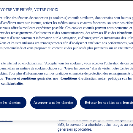
TER. LES PRÉSENTES CONDITIONS CONTIENNENT DES DISPOSITIONS RÉGISS
EN LIEN AVEC L'ENTREPRISE. LES PRÉSENTES CONDITIONS DÉCRIVENT LA M
 VOTRE VIE PRIVÉE, VOTRE CHOIX
OMPRIS, SAUF DANS LA MESURE OÙ LE DROIT APPLICABLE L'INTERDIT, TOU
IGUEUR DES PRÉSENTES CONDITIONS. EN ACCEPTANT LES PRÉSENTES CONDITI
et utilise des témoins de connexion (« cookies ») et outils similaires, dont certains sont fournis p
AVOIR LU ET COMPRIS L'ENSEMBLE DES PRÉSENTES CONDITIONS DE VENTE 
 d’améliorer notre site internet, activer les médias sociaux et autres fonctions, soutenir nos effort
NS CONTENUES DANS LES PRÉSENTES.
et vous offrir la meilleure expérience possible. Ces cookies et outils peuvent nous permettre, et 
maire
ecter des renseignements d'utilisateurs et des communications, des adresses IP et des identifiants
ce et d’autre contenu et information sur la navigation, et d'enregistrer les interactions des utili
priété
Le Site est protégé par des droits d’auteur, des
. Nous et les tiers utilisons ces renseignements afin d’analyser et améliorer nos performances, vo
’utiliser le Site et son Contenu,
Vous pouvez utiliser le Site uniquement à des fins
s personnalisée et vous proposer du contenu et des publicités plus pertinents sur ce site internet 
idique
Vous déclarez que vous avez la capacité juridiqu
e site internet ou en cliquant sur "Accepter tous les cookies", vous acceptez l'utilisation de ces 
 de l’utilisateur et
Nous considérerons tout ce que vous nous fourn
paramètres en matière de cookies, cliquez sur "Gérer les cookies" afin de visiter notre Centre d
es
octroyez une licence exempte de redevances, perp
okies. Pour plus d'informations sur nos pratiques en matière de protection des renseignements 
l’utilisateur. Vous ne pouvez pas publier de conte
nos
Termes et conditions générales
, nos
Conditions d'utilisation
, notre
politique sur les
 de la Loi sur le droit d’auteur
Si vous estimez qu’un quelconque contenu sur le S
 confidentialité.
de la Loi sur la modernisation du
IP.CA@asics.com à la suite des procédures de ré
ur (Canada) (« Avis LDA ») –
r violation du droit d’auteur
des renseignements
Les renseignements que vous fournissez doivent ê
r les témoins
Accepter tous les témoins
Refuser les cookies non foncti
découvrons que les renseignements que vous nou
identialité en ligne
Vous acceptez les conditions énoncées dans not
grammes
ASICS fournit d’autres programmes tels que le 
SMS, le service à la clientèle et des tirages au 
générales applicables.