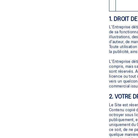
1. DROIT D
L'Entreprise dét
de sa fonctionna
illustrations, d
d'auteur, de mar
Toute utilisatio
la publicité, ains
L'Entreprise dét
compris, mais san
sont réservés. A
licence ou tout 
vers un quelconq
commercial issu 
2. VOTRE D
Le Site est rése
Contenu copié du
octroyer sous li
publiquement, en
uniquement du C
ce soit, de ne p
quelque manière