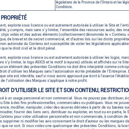
législations de la Province de l’Ontario et les l
Conditions.
E PROPRIÉTÉ
ient, exploite sous licence ou est autrement autorisée à utiliser le Site et l'e
lité, y compris, mais sans s'y limiter, l'ensemble des ressources audio, des im
es clips vidéo et des autres éléments (collectivement dénommés le « Contenu »)
que, de brevet et de secret commercial, et d'autres lois sur les droits propriét
n non autorisée du Contenu est susceptible de violer les législations applicables
i que le droit civil et le droit pénal.
ient, exploite sous licence ou est autrement autorisée à utiliser les logos, 
s s'y limiter, le logo ASICS et le motif à rayures) utilisés et affichés sur le S
ucun élément des présentes Conditions ne doit être interprété comme octroyan
droit d'utiliser les Marques sans l'autorisation écrite préalable de l'Entreprise
ue site est interdite, sauf si nous avons approuvé par écrit à l'avance l'établi
de l'utilisation des Marques s'applique à notre profit.
ROIT D'UTILISER LE SITE ET SON CONTENU, RESTRICTI
rvé à un usage personnel et non commercial. Vous ne pouvez pas distribuer, éch
 Site à des fins professionnelles, commerciales ou publiques. Vous ne pouvez pa
cence, modifier, manipuler, créer des œuvres dérivées à partir de ou basées sur, 
cadrer, fournir des liens vers, distribuer ou exploiter, en tout ou en partie, l
ontenu pour votre utilisation personnelle et non commerciale, à condition de
as supprimer ni modifier les avis concernant le droit d’auteur ou les marques 
 que ce soit. Si vous violez une quelconque des présentes Conditions, la lic