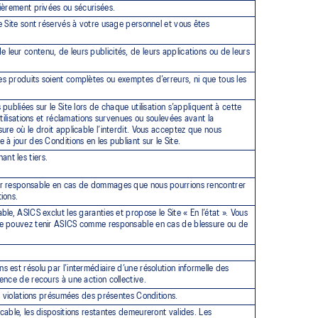
tièrement privées ou sécurisées.
e Site sont réservés à votre usage personnel et vous êtes
leur contenu, de leurs publicités, de leurs applications ou de leurs
s produits soient complètes ou exemptes d’erreurs, ni que tous les
publiées sur le Site lors de chaque utilisation s’appliquent à cette
utilisations et réclamations survenues ou soulevées avant la
ure où le droit applicable l’interdit. Vous acceptez que nous
 à jour des Conditions en les publiant sur le Site.
nt les tiers.
our responsable en cas de dommages que nous pourrions rencontrer
ions.
le, ASICS exclut les garanties et propose le Site « En l’état ». Vous
 ne pouvez tenir ASICS comme responsable en cas de blessure ou de
 est résolu par l’intermédiaire d’une résolution informelle des
ence de recours à une action collective.
es violations présumées des présentes Conditions.
cable, les dispositions restantes demeureront valides. Les