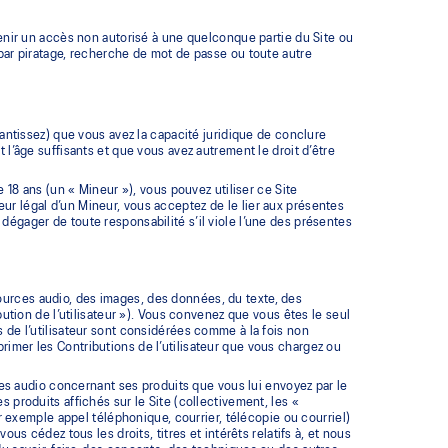
enir un accès non autorisé à une quelconque partie du Site ou
par piratage, recherche de mot de passe ou toute autre
rantissez) que vous avez la capacité juridique de conclure
 l’âge suffisants et que vous avez autrement le droit d’être
e 18 ans (un « Mineur »), vous pouvez utiliser ce Site
ur légal d’un Mineur, vous acceptez de le lier aux présentes
dégager de toute responsabilité s’il viole l’une des présentes
ources audio, des images, des données, du texte, des
on de l’utilisateur »). Vous convenez que vous êtes le seul
s de l’utilisateur sont considérées comme à la fois non
rimer les Contributions de l’utilisateur que vous chargez ou
rces audio concernant ses produits que vous lui envoyez par le
 produits affichés sur le Site (collectivement, les «
xemple appel téléphonique, courrier, télécopie ou courriel)
ous cédez tous les droits, titres et intérêts relatifs à, et nous