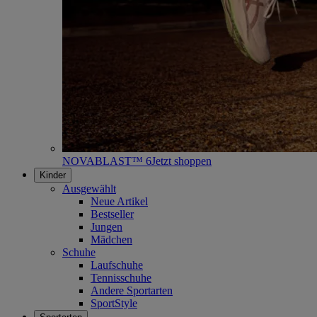
NOVABLAST™ 6
Jetzt shoppen
Kinder
Ausgewählt
Neue Artikel
Bestseller
Jungen
Mädchen
Schuhe
Laufschuhe
Tennisschuhe
Andere Sportarten
SportStyle