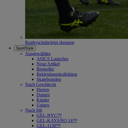
Rugbyschuhe
Jetzt shoppen
SportStyle
Ausgewähltes
ASICS Launches
Neue Artikel
Bestseller
Bekleidungskollektion
Skateboarden
Nach Geschlecht
Herren
Damen
Kinder
Unisex
Nach Stil
GEL-NYC™
GEL-KAYANO 14™
GEL-1130™