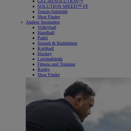
GEL-RESOLUTION™
SOLUTION SPEED™ FF
Tennis-Spielstile
Shoe Finder
Andere Sportarten
Volleyball
Handball
Padel
Squash & Badminton
Korbball
Hockey
Leichtathletik
Fitness und Training
Rugby
Shoe Finder