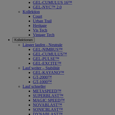
GEL-CUMULUS 16™
GEL-NYC™ 2.0
Kollektion
Court
Urban Trail
Heritage
Vis Tech
Vintage Tech
Kollektionen
Länger laufen - Neutrale
GEL-NIMBUS™
GEL-CUMULUS™
GEL-PULSE™
GEL-EXCITE™
Lauf weiter – Stabilität
GEL-KAYANO™
GT-2000™
GT-1000™
Lauf schneller
METASPEED™
SUPERBLAST™
MAGIC SPEED™
NOVABLAST™
SONICBLAST™
DYNABLAST™