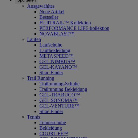
Sportarten
Ausgewähltes
Neue Artikel
Bestseller
FUJITRAIL™ Kollektion
PERFORMANCE LIFE-kollektion
NOVABLAST™
Laufen
Laufschuhe
Laufbekleidung
METASPEED™
GEL-NIMBUS™
GEL-KAYANO™
Shoe Finder
Trail Running
Trailrunning-Schuhe
Trailrunning Bekleidung
GEL-TRABUCO™
GEL-SONOMA™
GEL-VENTURE™
Shoe Finder
Tennis
Tennisschuhe
Bekleidung
COURT FF™