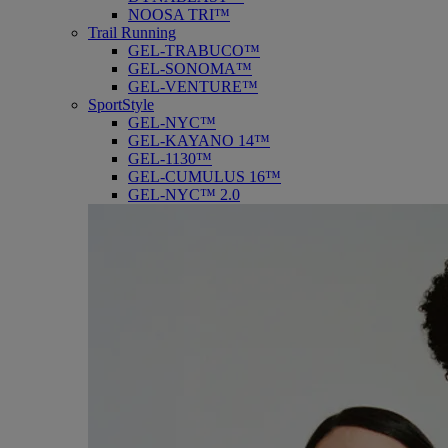
NOOSA TRI™
Trail Running
GEL-TRABUCO™
GEL-SONOMA™
GEL-VENTURE™
SportStyle
GEL-NYC™
GEL-KAYANO 14™
GEL-1130™
GEL-CUMULUS 16™
GEL-NYC™ 2.0