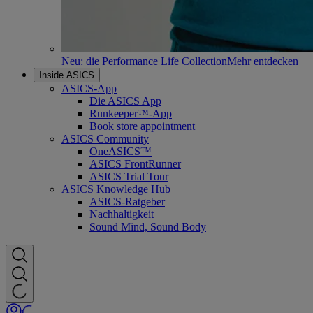
Neu: die Performance Life Collection
Mehr entdecken
Inside ASICS
ASICS-App
Die ASICS App
Runkeeper™-App
Book store appointment
ASICS Community
OneASICS™
ASICS FrontRunner
ASICS Trial Tour
ASICS Knowledge Hub
ASICS-Ratgeber
Nachhaltigkeit
Sound Mind, Sound Body