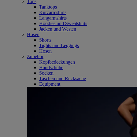
Tops
Tanktops
Kurzarmshirts
Langarmshirts
Hoodies und Sweatshirts
Jacken und Westen
Hosen
Shorts
Tights und Leggings
Hosen
Zubehör
Kopfbedeckungen
Handschuhe
Socken
Taschen und Rucksäche
Equipment