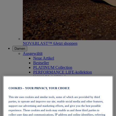
NOVABLAST™ 6
Jetzt shoppen
Damen
Ausgewählt
Neue Artikel
Bestseller
PLATINUM Collection
PERFORMANCE LIFE-kollektion
NOVABLAST™ 6
Schuhe
Laufen
COOKIES – YOUR PRIVACY, YOUR CHOICE
Trailrunning
Tennis
This site uses cookies and similar tools, some of which are provided by third
Volleyball
parties, to operate and improve our site, enable social media and other features,
Handball
support our advertising and marketing efforts, and give you the best possible
Padel
experience. These cookies and tools may enable us and these third parties to
Korbball
collect user data and communications, IP address and online identifiers, referring