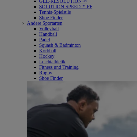
GEL-RESOLUTION™
SOLUTION SPEED™ FF
Tennis-Spielstile
Shoe Finder
Andere Sportarten
Volleyball
Handball
Padel
Squash & Badminton
Korbball
Hockey
Leichtathletik
Fitness und Training
Rugby
Shoe Finder