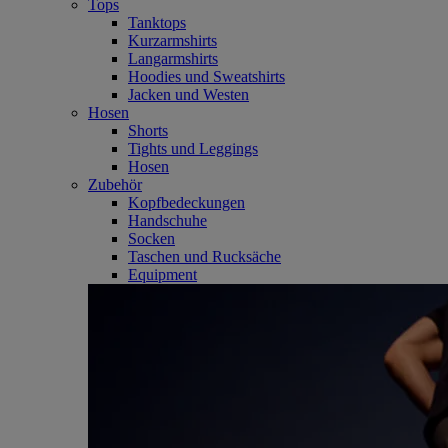
Tops
Tanktops
Kurzarmshirts
Langarmshirts
Hoodies und Sweatshirts
Jacken und Westen
Hosen
Shorts
Tights und Leggings
Hosen
Zubehör
Kopfbedeckungen
Handschuhe
Socken
Taschen und Rucksäche
Equipment