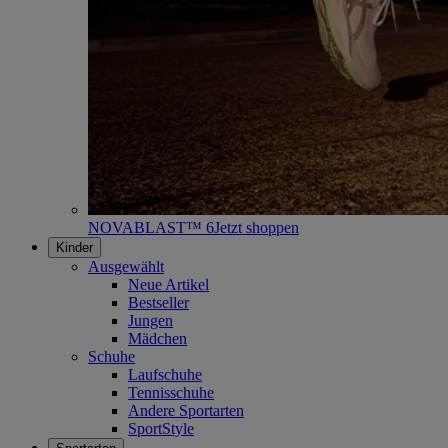
NOVABLAST™ 6
Jetzt shoppen
Kinder
Ausgewählt
Neue Artikel
Bestseller
Jungen
Mädchen
Schuhe
Laufschuhe
Tennisschuhe
Andere Sportarten
SportStyle