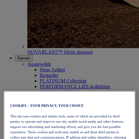
NOVABLAST™ 6
Jetzt shoppen
Damen
Ausgewählt
Neue Artikel
Bestseller
PLATINUM Collection
PERFORMANCE LIFE-kollektion
NOVABLAST™ 6
Schuhe
Laufen
COOKIES – YOUR PRIVACY, YOUR CHOICE
Trailrunning
Tennis
This site uses cookies and similar tools, some of which are provided by third
Volleyball
parties, to operate and improve our site, enable social media and other features,
Handball
support our advertising and marketing efforts, and give you the best possible
Padel
experience. These cookies and tools may enable us and these third parties to
Korbball
collect user data and communications, IP address and online identifiers, referring