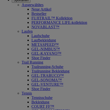
Sportarten
Ausgewähltes
Neue Artikel
Bestseller
FUJITRAIL™ Kollektion
PERFORMANCE LIFE-kollektion
NOVABLAST™
Laufen
Laufschuhe
Laufbekleidung
METASPEED™
GEL-NIMBUS™
GEL-KAYANO™
Shoe Finder
Trail Running
Trailrunning-Schuhe
Trailrunning Bekleidung
GEL-TRABUCO™
GEL-SONOMA™
GEL-VENTURE™
Shoe Finder
Tennis
Tennisschuhe
Bekleidung
COURT FF™