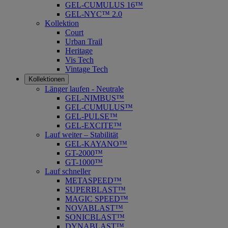
GEL-CUMULUS 16™
GEL-NYC™ 2.0
Kollektion
Court
Urban Trail
Heritage
Vis Tech
Vintage Tech
Kollektionen
Länger laufen - Neutrale
GEL-NIMBUS™
GEL-CUMULUS™
GEL-PULSE™
GEL-EXCITE™
Lauf weiter – Stabilität
GEL-KAYANO™
GT-2000™
GT-1000™
Lauf schneller
METASPEED™
SUPERBLAST™
MAGIC SPEED™
NOVABLAST™
SONICBLAST™
DYNABLAST™