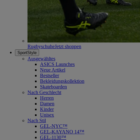
Rugbyschuhe
Jetzt shoppen
SportStyle
Ausgewähltes
ASICS Launches
Neue Artikel
Bestseller
Bekleidungskollektion
Skateboarden
Nach Geschlecht
Herren
Damen
Kinder
Unisex
Nach Stil
GEL-NYC™
GEL-KAYANO 14™
GEL-1130™