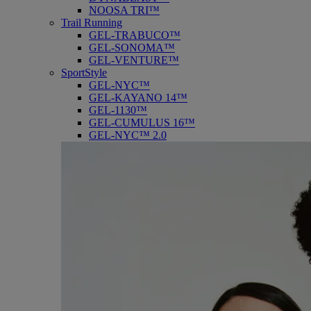
NOOSA TRI™
Trail Running
GEL-TRABUCO™
GEL-SONOMA™
GEL-VENTURE™
SportStyle
GEL-NYC™
GEL-KAYANO 14™
GEL-1130™
GEL-CUMULUS 16™
GEL-NYC™ 2.0