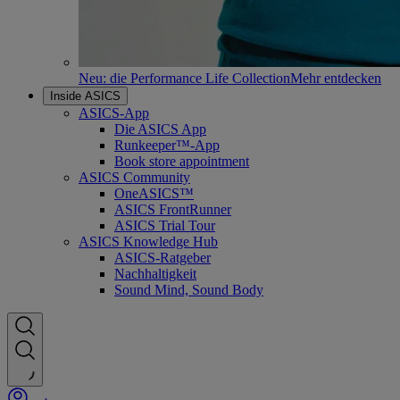
Neu: die Performance Life Collection
Mehr entdecken
Inside ASICS
ASICS-App
Die ASICS App
Runkeeper™-App
Book store appointment
ASICS Community
OneASICS™
ASICS FrontRunner
ASICS Trial Tour
ASICS Knowledge Hub
ASICS-Ratgeber
Nachhaltigkeit
Sound Mind, Sound Body