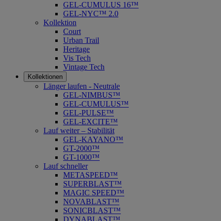
GEL-CUMULUS 16™
GEL-NYC™ 2.0
Kollektion
Court
Urban Trail
Heritage
Vis Tech
Vintage Tech
Kollektionen
Länger laufen - Neutrale
GEL-NIMBUS™
GEL-CUMULUS™
GEL-PULSE™
GEL-EXCITE™
Lauf weiter – Stabilität
GEL-KAYANO™
GT-2000™
GT-1000™
Lauf schneller
METASPEED™
SUPERBLAST™
MAGIC SPEED™
NOVABLAST™
SONICBLAST™
DYNABLAST™