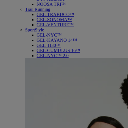
NOOSA TRI™
Trail Running
GEL-TRABUCO™
GEL-SONOMA™
GEL-VENTURE™
SportStyle
GEL-NYC™
GEL-KAYANO 14™
GEL-1130™
GEL-CUMULUS 16™
GEL-NYC™ 2.0