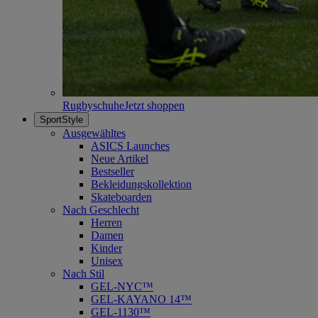
Rugbyschuhe
Jetzt shoppen
SportStyle
Ausgewähltes
ASICS Launches
Neue Artikel
Bestseller
Bekleidungskollektion
Skateboarden
Nach Geschlecht
Herren
Damen
Kinder
Unisex
Nach Stil
GEL-NYC™
GEL-KAYANO 14™
GEL-1130™