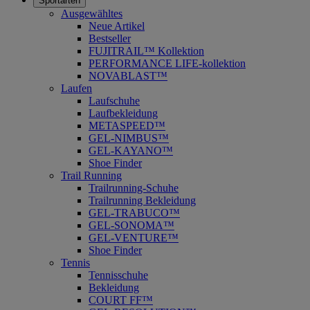
Sportarten
Ausgewähltes
Neue Artikel
Bestseller
FUJITRAIL™ Kollektion
PERFORMANCE LIFE-kollektion
NOVABLAST™
Laufen
Laufschuhe
Laufbekleidung
METASPEED™
GEL-NIMBUS™
GEL-KAYANO™
Shoe Finder
Trail Running
Trailrunning-Schuhe
Trailrunning Bekleidung
GEL-TRABUCO™
GEL-SONOMA™
GEL-VENTURE™
Shoe Finder
Tennis
Tennisschuhe
Bekleidung
COURT FF™