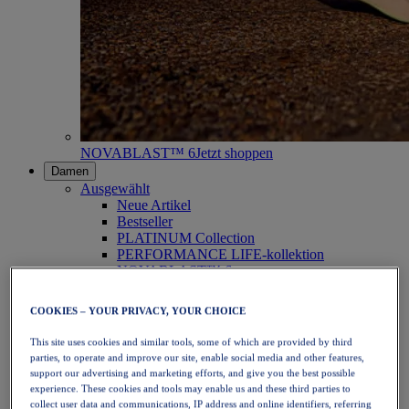
NOVABLAST™ 6
Jetzt shoppen
Damen
Ausgewählt
Neue Artikel
Bestseller
PLATINUM Collection
PERFORMANCE LIFE-kollektion
NOVABLAST™ 6
Schuhe
Laufen
COOKIES – YOUR PRIVACY, YOUR CHOICE
Trailrunning
Tennis
This site uses cookies and similar tools, some of which are provided by third
Volleyball
parties, to operate and improve our site, enable social media and other features,
Handball
support our advertising and marketing efforts, and give you the best possible
Padel
experience. These cookies and tools may enable us and these third parties to
Korbball
collect user data and communications, IP address and online identifiers, referring