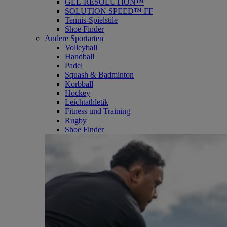
GEL-RESOLUTION™
SOLUTION SPEED™ FF
Tennis-Spielstile
Shoe Finder
Andere Sportarten
Volleyball
Handball
Padel
Squash & Badminton
Korbball
Hockey
Leichtathletik
Fitness und Training
Rugby
Shoe Finder