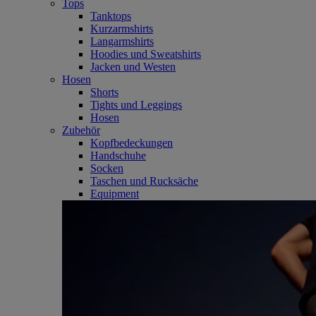
Tops
Tanktops
Kurzarmshirts
Langarmshirts
Hoodies und Sweatshirts
Jacken und Westen
Hosen
Shorts
Tights und Leggings
Hosen
Zubehör
Kopfbedeckungen
Handschuhe
Socken
Taschen und Rucksäche
Equipment