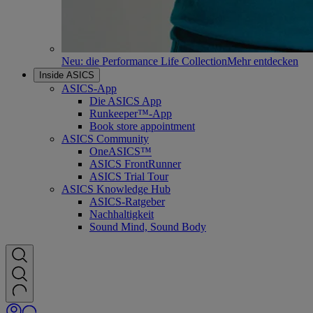
Neu: die Performance Life Collection
Mehr entdecken
Inside ASICS
ASICS-App
Die ASICS App
Runkeeper™-App
Book store appointment
ASICS Community
OneASICS™
ASICS FrontRunner
ASICS Trial Tour
ASICS Knowledge Hub
ASICS-Ratgeber
Nachhaltigkeit
Sound Mind, Sound Body