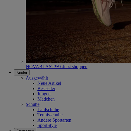
NOVABLAST™ 6
Jetzt shoppen
Kinder
Ausgewählt
Neue Artikel
Bestseller
Jungen
Mädchen
Schuhe
Laufschuhe
Tennisschuhe
Andere Sportarten
SportStyle