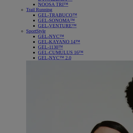
NOOSA TRI™
Trail Running
GEL-TRABUCO™
GEL-SONOMA™
GEL-VENTURE™
SportStyle
GEL-NYC™
GEL-KAYANO 14™
GEL-1130™
GEL-CUMULUS 16™
GEL-NYC™ 2.0