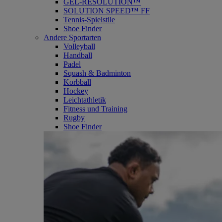
GEL-RESOLUTION™
SOLUTION SPEED™ FF
Tennis-Spielstile
Shoe Finder
Andere Sportarten
Volleyball
Handball
Padel
Squash & Badminton
Korbball
Hockey
Leichtathletik
Fitness und Training
Rugby
Shoe Finder