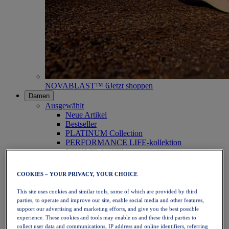
NOVABLAST™ 6
Jetzt shoppen
Damen
Ausgewählt
Neue Artikel
Bestseller
PLATINUM Collection
PERFORMANCE LIFE-kollektion
NOVABLAST™ 6
Schuhe
Laufen
COOKIES – YOUR PRIVACY, YOUR CHOICE
Trailrunning
Tennis
This site uses cookies and similar tools, some of which are provided by third
Volleyball
parties, to operate and improve our site, enable social media and other features,
Handball
support our advertising and marketing efforts, and give you the best possible
Padel
experience. These cookies and tools may enable us and these third parties to
Korbball
collect user data and communications, IP address and online identifiers, referring