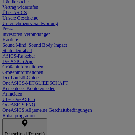
Händlersuche
Vertrag widerrufen
Über ASICS
Unsere Geschichte
Unternehmensverantwortung
Presse
Investoren-Verbindungen
Karriere
Sound Mind, Sound Body Impact
Studentenrabatt
ASICS-Ratgeber
Die ASICS App
Größeninformationen
Größeninformationen
Der Laufstil-Guide
OneASICS-MITGLIEDSCHAFT
Kostenloses Konto erstellen
Anmelden
Über OneASICS
OneASICS FAQ
OneASICS Allgemeine Geschäftsbedingungen
Rabattprogramme
Deutschland (Deutsch)