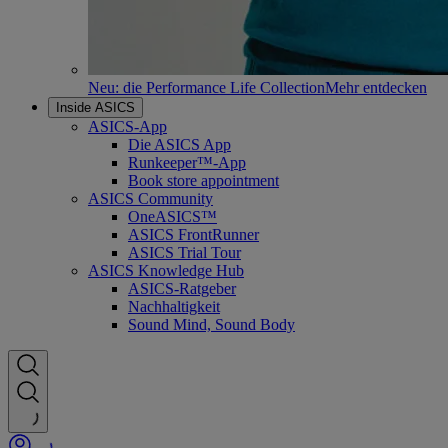
Neu: die Performance Life Collection
Mehr entdecken
Inside ASICS
ASICS-App
Die ASICS App
Runkeeper™-App
Book store appointment
ASICS Community
OneASICS™
ASICS FrontRunner
ASICS Trial Tour
ASICS Knowledge Hub
ASICS-Ratgeber
Nachhaltigkeit
Sound Mind, Sound Body