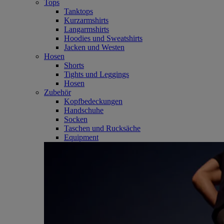
Tops
Tanktops
Kurzarmshirts
Langarmshirts
Hoodies und Sweatshirts
Jacken und Westen
Hosen
Shorts
Tights und Leggings
Hosen
Zubehör
Kopfbedeckungen
Handschuhe
Socken
Taschen und Rucksäche
Equipment