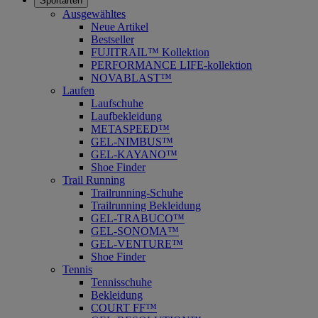
Sportarten
Ausgewähltes
Neue Artikel
Bestseller
FUJITRAIL™ Kollektion
PERFORMANCE LIFE-kollektion
NOVABLAST™
Laufen
Laufschuhe
Laufbekleidung
METASPEED™
GEL-NIMBUS™
GEL-KAYANO™
Shoe Finder
Trail Running
Trailrunning-Schuhe
Trailrunning Bekleidung
GEL-TRABUCO™
GEL-SONOMA™
GEL-VENTURE™
Shoe Finder
Tennis
Tennisschuhe
Bekleidung
COURT FF™