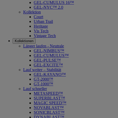
GEL-CUMULUS 16™
GEL-NYC™ 2.0
Kollektion
Court
Urban Trail
Heritage
Vis Tech
Vintage Tech
Kollektionen
Länger laufen - Neutrale
GEL-NIMBUS™
GEL-CUMULUS™
GEL-PULSE™
GEL-EXCITE™
Lauf weiter – Stabilität
GEL-KAYANO™
GT-2000™
GT-1000™
Lauf schneller
METASPEED™
SUPERBLAST™
MAGIC SPEED™
NOVABLAST™
SONICBLAST™
DYNABLAST™