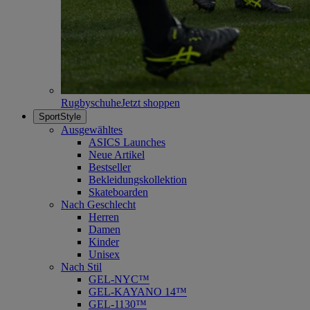
Rugbyschuhe
Jetzt shoppen
SportStyle
Ausgewähltes
ASICS Launches
Neue Artikel
Bestseller
Bekleidungskollektion
Skateboarden
Nach Geschlecht
Herren
Damen
Kinder
Unisex
Nach Stil
GEL-NYC™
GEL-KAYANO 14™
GEL-1130™