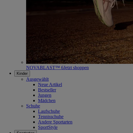
NOVABLAST™ 6
Jetzt shoppen
Kinder
Ausgewählt
Neue Artikel
Bestseller
Jungen
Mädchen
Schuhe
Laufschuhe
Tennisschuhe
Andere Sportarten
SportStyle