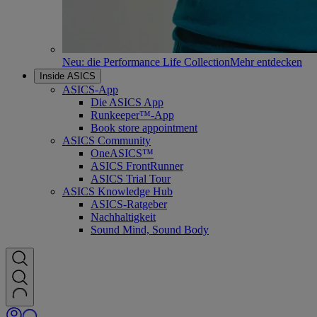
Neu: die Performance Life Collection
Mehr entdecken
Inside ASICS
ASICS-App
Die ASICS App
Runkeeper™-App
Book store appointment
ASICS Community
OneASICS™
ASICS FrontRunner
ASICS Trial Tour
ASICS Knowledge Hub
ASICS-Ratgeber
Nachhaltigkeit
Sound Mind, Sound Body