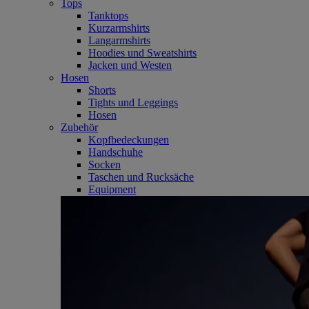
Tops
Tanktops
Kurzarmshirts
Langarmshirts
Hoodies und Sweatshirts
Jacken und Westen
Hosen
Shorts
Tights und Leggings
Hosen
Zubehör
Kopfbedeckungen
Handschuhe
Socken
Taschen und Rucksäche
Equipment