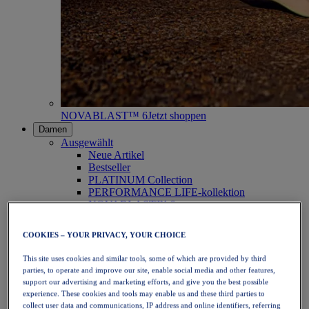
NOVABLAST™ 6
Jetzt shoppen
Damen
Ausgewählt
Neue Artikel
Bestseller
PLATINUM Collection
PERFORMANCE LIFE-kollektion
NOVABLAST™ 6
Schuhe
Laufen
COOKIES – YOUR PRIVACY, YOUR CHOICE
Trailrunning
Tennis
This site uses cookies and similar tools, some of which are provided by third
Volleyball
parties, to operate and improve our site, enable social media and other features,
Handball
support our advertising and marketing efforts, and give you the best possible
Padel
experience. These cookies and tools may enable us and these third parties to
Korbball
collect user data and communications, IP address and online identifiers, referring