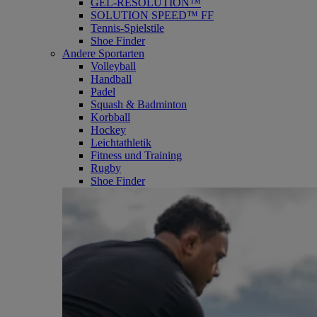
GEL-RESOLUTION™
SOLUTION SPEED™ FF
Tennis-Spielstile
Shoe Finder
Andere Sportarten
Volleyball
Handball
Padel
Squash & Badminton
Korbball
Hockey
Leichtathletik
Fitness und Training
Rugby
Shoe Finder