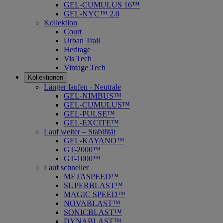
GEL-CUMULUS 16™
GEL-NYC™ 2.0
Kollektion
Court
Urban Trail
Heritage
Vis Tech
Vintage Tech
Kollektionen
Länger laufen - Neutrale
GEL-NIMBUS™
GEL-CUMULUS™
GEL-PULSE™
GEL-EXCITE™
Lauf weiter – Stabilität
GEL-KAYANO™
GT-2000™
GT-1000™
Lauf schneller
METASPEED™
SUPERBLAST™
MAGIC SPEED™
NOVABLAST™
SONICBLAST™
DYNABLAST™