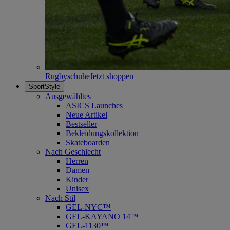
Rugbyschuhe
Jetzt shoppen
SportStyle
Ausgewähltes
ASICS Launches
Neue Artikel
Bestseller
Bekleidungskollektion
Skateboarden
Nach Geschlecht
Herren
Damen
Kinder
Unisex
Nach Stil
GEL-NYC™
GEL-KAYANO 14™
GEL-1130™