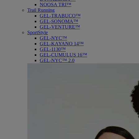
NOOSA TRI™
Trail Running
GEL-TRABUCO™
GEL-SONOMA™
GEL-VENTURE™
SportStyle
GEL-NYC™
GEL-KAYANO 14™
GEL-1130™
GEL-CUMULUS 16™
GEL-NYC™ 2.0