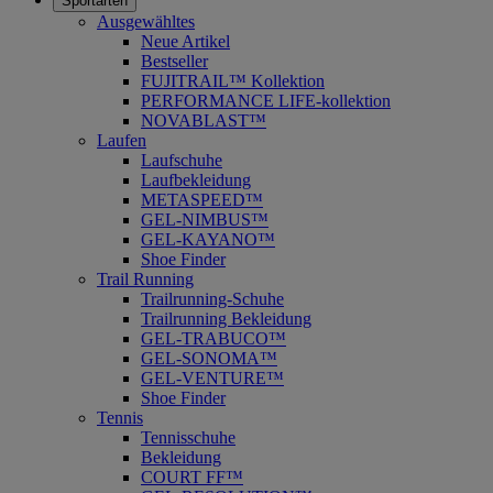
Sportarten
Ausgewähltes
Neue Artikel
Bestseller
FUJITRAIL™ Kollektion
PERFORMANCE LIFE-kollektion
NOVABLAST™
Laufen
Laufschuhe
Laufbekleidung
METASPEED™
GEL-NIMBUS™
GEL-KAYANO™
Shoe Finder
Trail Running
Trailrunning-Schuhe
Trailrunning Bekleidung
GEL-TRABUCO™
GEL-SONOMA™
GEL-VENTURE™
Shoe Finder
Tennis
Tennisschuhe
Bekleidung
COURT FF™