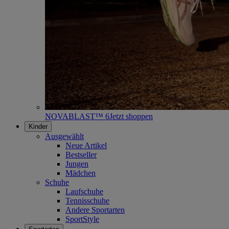
NOVABLAST™ 6
Jetzt shoppen
Kinder
Ausgewählt
Neue Artikel
Bestseller
Jungen
Mädchen
Schuhe
Laufschuhe
Tennisschuhe
Andere Sportarten
SportStyle