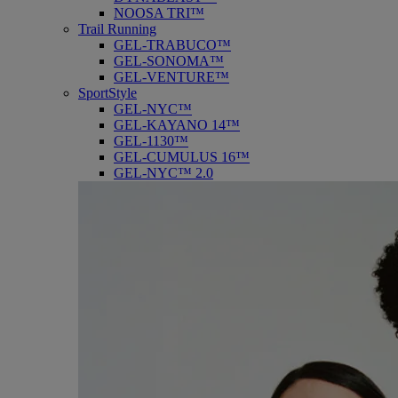
NOOSA TRI™
Trail Running
GEL-TRABUCO™
GEL-SONOMA™
GEL-VENTURE™
SportStyle
GEL-NYC™
GEL-KAYANO 14™
GEL-1130™
GEL-CUMULUS 16™
GEL-NYC™ 2.0