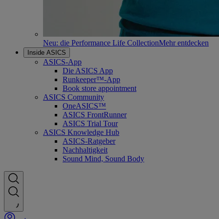
Neu: die Performance Life Collection
Mehr entdecken
Inside ASICS
ASICS-App
Die ASICS App
Runkeeper™-App
Book store appointment
ASICS Community
OneASICS™
ASICS FrontRunner
ASICS Trial Tour
ASICS Knowledge Hub
ASICS-Ratgeber
Nachhaltigkeit
Sound Mind, Sound Body