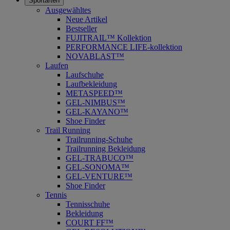
Sportarten
Ausgewähltes
Neue Artikel
Bestseller
FUJITRAIL™ Kollektion
PERFORMANCE LIFE-kollektion
NOVABLAST™
Laufen
Laufschuhe
Laufbekleidung
METASPEED™
GEL-NIMBUS™
GEL-KAYANO™
Shoe Finder
Trail Running
Trailrunning-Schuhe
Trailrunning Bekleidung
GEL-TRABUCO™
GEL-SONOMA™
GEL-VENTURE™
Shoe Finder
Tennis
Tennisschuhe
Bekleidung
COURT FF™