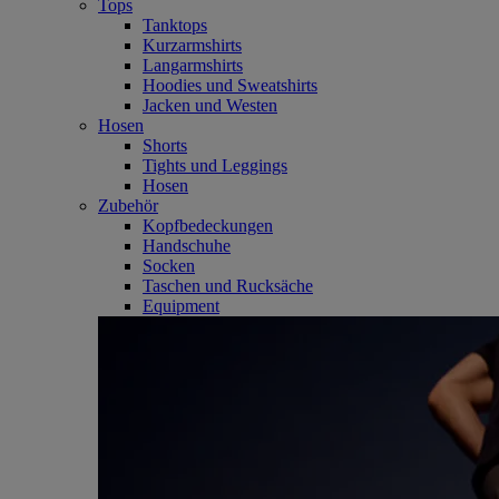
Tops
Tanktops
Kurzarmshirts
Langarmshirts
Hoodies und Sweatshirts
Jacken und Westen
Hosen
Shorts
Tights und Leggings
Hosen
Zubehör
Kopfbedeckungen
Handschuhe
Socken
Taschen und Rucksäche
Equipment