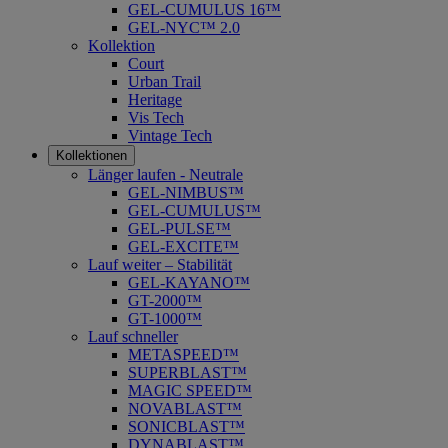
GEL-CUMULUS 16™
GEL-NYC™ 2.0
Kollektion
Court
Urban Trail
Heritage
Vis Tech
Vintage Tech
Kollektionen
Länger laufen - Neutrale
GEL-NIMBUS™
GEL-CUMULUS™
GEL-PULSE™
GEL-EXCITE™
Lauf weiter – Stabilität
GEL-KAYANO™
GT-2000™
GT-1000™
Lauf schneller
METASPEED™
SUPERBLAST™
MAGIC SPEED™
NOVABLAST™
SONICBLAST™
DYNABLAST™