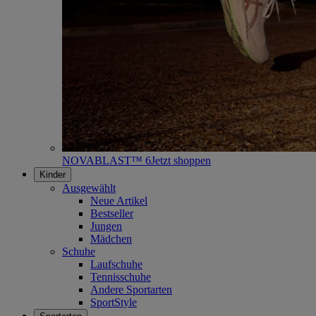
NOVABLAST™ 6
Jetzt shoppen
Kinder
Ausgewählt
Neue Artikel
Bestseller
Jungen
Mädchen
Schuhe
Laufschuhe
Tennisschuhe
Andere Sportarten
SportStyle