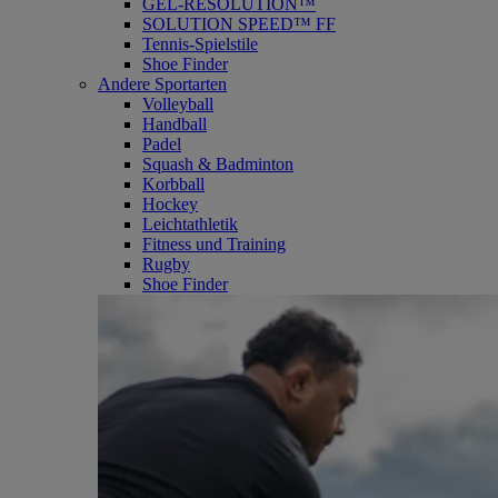
GEL-RESOLUTION™
SOLUTION SPEED™ FF
Tennis-Spielstile
Shoe Finder
Andere Sportarten
Volleyball
Handball
Padel
Squash & Badminton
Korbball
Hockey
Leichtathletik
Fitness und Training
Rugby
Shoe Finder