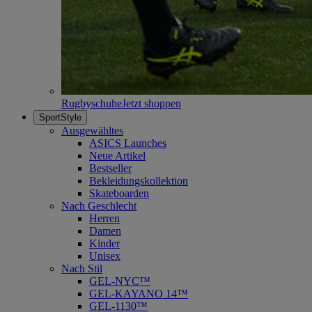
Rugbyschuhe
Jetzt shoppen
SportStyle
Ausgewähltes
ASICS Launches
Neue Artikel
Bestseller
Bekleidungskollektion
Skateboarden
Nach Geschlecht
Herren
Damen
Kinder
Unisex
Nach Stil
GEL-NYC™
GEL-KAYANO 14™
GEL-1130™