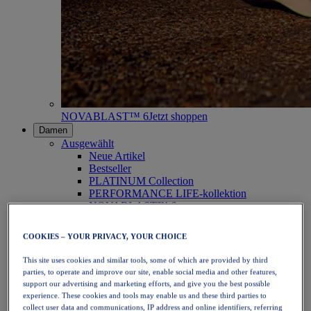
NOVABLAST™ 6
Jetzt shoppen
Damen
Ausgewählt
Neue Artikel
Bestseller
PLATINUM Collection
PERFORMANCE LIFE-kollektion
NOVABLAST™ 6
Schuhe
Laufen
COOKIES – YOUR PRIVACY, YOUR CHOICE
Trailrunning
Tennis
This site uses cookies and similar tools, some of which are provided by third
Volleyball
parties, to operate and improve our site, enable social media and other features,
Handball
support our advertising and marketing efforts, and give you the best possible
Padel
experience. These cookies and tools may enable us and these third parties to
Korbball
collect user data and communications, IP address and online identifiers, referring