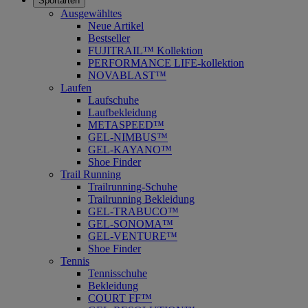
Sportarten
Ausgewähltes
Neue Artikel
Bestseller
FUJITRAIL™ Kollektion
PERFORMANCE LIFE-kollektion
NOVABLAST™
Laufen
Laufschuhe
Laufbekleidung
METASPEED™
GEL-NIMBUS™
GEL-KAYANO™
Shoe Finder
Trail Running
Trailrunning-Schuhe
Trailrunning Bekleidung
GEL-TRABUCO™
GEL-SONOMA™
GEL-VENTURE™
Shoe Finder
Tennis
Tennisschuhe
Bekleidung
COURT FF™