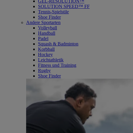
GEL-RESOLUTION™
SOLUTION SPEED™ FF
Tennis-Spielstile
Shoe Finder
Andere Sportarten
Volleyball
Handball
Padel
Squash & Badminton
Korbball
Hockey
Leichtathletik
Fitness und Training
Rugby
Shoe Finder