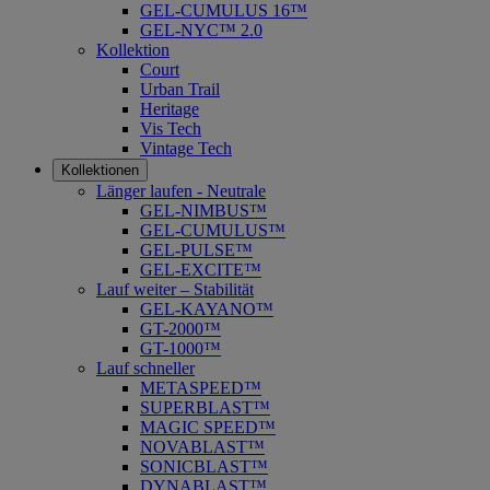
GEL-CUMULUS 16™
GEL-NYC™ 2.0
Kollektion
Court
Urban Trail
Heritage
Vis Tech
Vintage Tech
Kollektionen
Länger laufen - Neutrale
GEL-NIMBUS™
GEL-CUMULUS™
GEL-PULSE™
GEL-EXCITE™
Lauf weiter – Stabilität
GEL-KAYANO™
GT-2000™
GT-1000™
Lauf schneller
METASPEED™
SUPERBLAST™
MAGIC SPEED™
NOVABLAST™
SONICBLAST™
DYNABLAST™