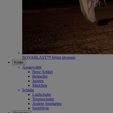
NOVABLAST™ 6
Jetzt shoppen
Kinder
Ausgewählt
Neue Artikel
Bestseller
Jungen
Mädchen
Schuhe
Laufschuhe
Tennisschuhe
Andere Sportarten
SportStyle