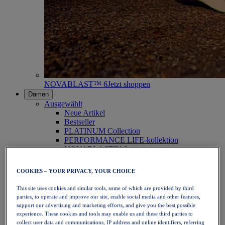
NOVABLAST™ 6
Jetzt shoppen
Damen
Ausgewählt
Neue Artikel
Bestseller
PLATINUM Collection
PERFORMANCE LIFE-kollektion
NOVABLAST™ 6
Schuhe
Laufen
COOKIES – YOUR PRIVACY, YOUR CHOICE
Trailrunning
Tennis
This site uses cookies and similar tools, some of which are provided by third
Volleyball
parties, to operate and improve our site, enable social media and other features,
Handball
support our advertising and marketing efforts, and give you the best possible
Padel
experience. These cookies and tools may enable us and these third parties to
Korbball
collect user data and communications, IP address and online identifiers, referring