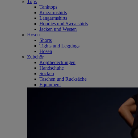
Tops
Tanktops
Kurzarmshirts
Langarmshirts
Hoodies und Sweatshirts
Jacken und Westen
Hosen
Shorts
Tights und Leggings
Hosen
Zubehör
Kopfbedeckungen
Handschuhe
Socken
Taschen und Rucksäche
Equipment