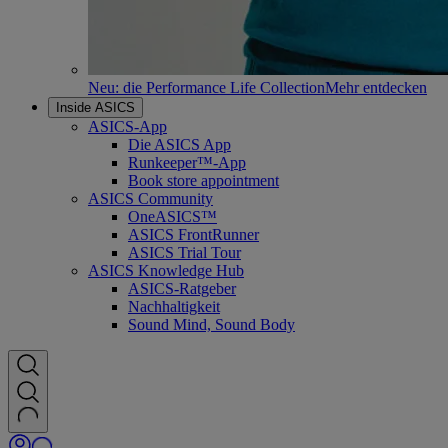
Neu: die Performance Life Collection
Mehr entdecken
Inside ASICS
ASICS-App
Die ASICS App
Runkeeper™-App
Book store appointment
ASICS Community
OneASICS™
ASICS FrontRunner
ASICS Trial Tour
ASICS Knowledge Hub
ASICS-Ratgeber
Nachhaltigkeit
Sound Mind, Sound Body