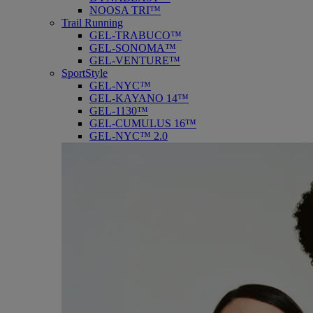
NOOSA TRI™
Trail Running
GEL-TRABUCO™
GEL-SONOMA™
GEL-VENTURE™
SportStyle
GEL-NYC™
GEL-KAYANO 14™
GEL-1130™
GEL-CUMULUS 16™
GEL-NYC™ 2.0