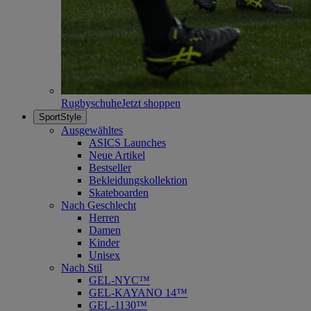
Rugbyschuhe
Jetzt shoppen
SportStyle
Ausgewähltes
ASICS Launches
Neue Artikel
Bestseller
Bekleidungskollektion
Skateboarden
Nach Geschlecht
Herren
Damen
Kinder
Unisex
Nach Stil
GEL-NYC™
GEL-KAYANO 14™
GEL-1130™