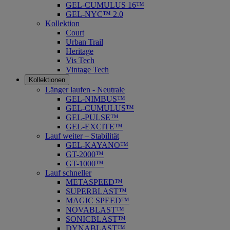
GEL-CUMULUS 16™
GEL-NYC™ 2.0
Kollektion
Court
Urban Trail
Heritage
Vis Tech
Vintage Tech
Kollektionen
Länger laufen - Neutrale
GEL-NIMBUS™
GEL-CUMULUS™
GEL-PULSE™
GEL-EXCITE™
Lauf weiter – Stabilität
GEL-KAYANO™
GT-2000™
GT-1000™
Lauf schneller
METASPEED™
SUPERBLAST™
MAGIC SPEED™
NOVABLAST™
SONICBLAST™
DYNABLAST™