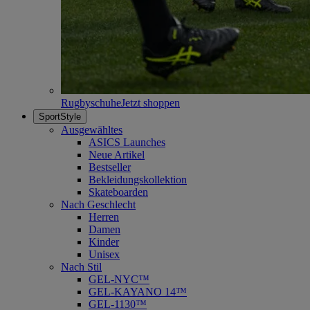
Rugbyschuhe
Jetzt shoppen
SportStyle
Ausgewähltes
ASICS Launches
Neue Artikel
Bestseller
Bekleidungskollektion
Skateboarden
Nach Geschlecht
Herren
Damen
Kinder
Unisex
Nach Stil
GEL-NYC™
GEL-KAYANO 14™
GEL-1130™