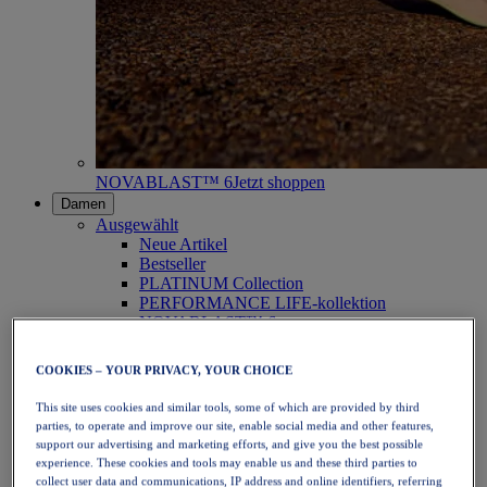
NOVABLAST™ 6
Jetzt shoppen
Damen
Ausgewählt
Neue Artikel
Bestseller
PLATINUM Collection
PERFORMANCE LIFE-kollektion
NOVABLAST™ 6
Schuhe
Laufen
COOKIES – YOUR PRIVACY, YOUR CHOICE
Trailrunning
Tennis
This site uses cookies and similar tools, some of which are provided by third
Volleyball
parties, to operate and improve our site, enable social media and other features,
Handball
support our advertising and marketing efforts, and give you the best possible
Padel
experience. These cookies and tools may enable us and these third parties to
Korbball
collect user data and communications, IP address and online identifiers, referring