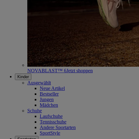
NOVABLAST™ 6
Jetzt shoppen
Kinder
Ausgewählt
Neue Artikel
Bestseller
Jungen
Mädchen
Schuhe
Laufschuhe
Tennisschuhe
Andere Sportarten
SportStyle