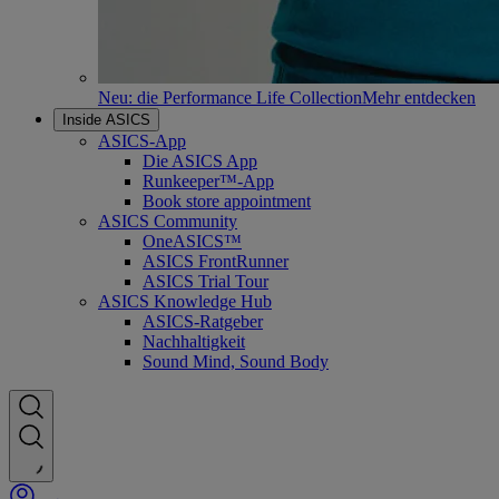
Neu: die Performance Life Collection
Mehr entdecken
Inside ASICS
ASICS-App
Die ASICS App
Runkeeper™-App
Book store appointment
ASICS Community
OneASICS™
ASICS FrontRunner
ASICS Trial Tour
ASICS Knowledge Hub
ASICS-Ratgeber
Nachhaltigkeit
Sound Mind, Sound Body