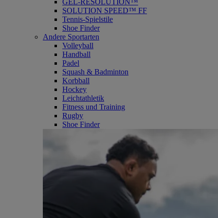
GEL-RESOLUTION™
SOLUTION SPEED™ FF
Tennis-Spielstile
Shoe Finder
Andere Sportarten
Volleyball
Handball
Padel
Squash & Badminton
Korbball
Hockey
Leichtathletik
Fitness und Training
Rugby
Shoe Finder