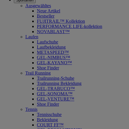
Sportarten
Ausgewähltes
Neue Artikel
Bestseller
FUJITRAIL™ Kollektion
PERFORMANCE LIFE-kollektion
NOVABLAST™
Laufen
Laufschuhe
Laufbekleidung
METASPEED™
GEL-NIMBUS™
GEL-KAYANO™
Shoe Finder
Trail Running
Trailrunning-Schuhe
Trailrunning Bekleidung
GEL-TRABUCO™
GEL-SONOMA™
GEL-VENTURE™
Shoe Finder
Tennis
Tennisschuhe
Bekleidung
COURT FF™