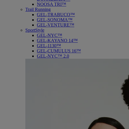
NOOSA TRI™
Trail Running
GEL-TRABUCO™
GEL-SONOMA™
GEL-VENTURE™
SportStyle
GEL-NYC™
GEL-KAYANO 14™
GEL-1130™
GEL-CUMULUS 16™
GEL-NYC™ 2.0