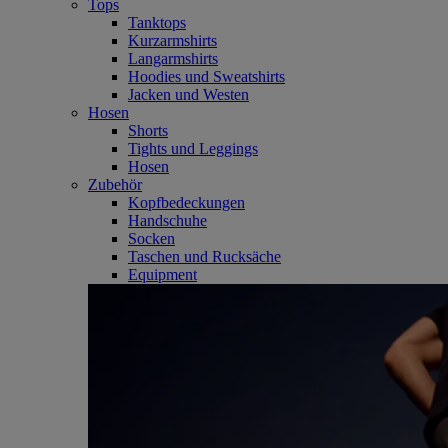
Tops
Tanktops
Kurzarmshirts
Langarmshirts
Hoodies und Sweatshirts
Jacken und Westen
Hosen
Shorts
Tights und Leggings
Hosen
Zubehör
Kopfbedeckungen
Handschuhe
Socken
Taschen und Rucksäche
Equipment