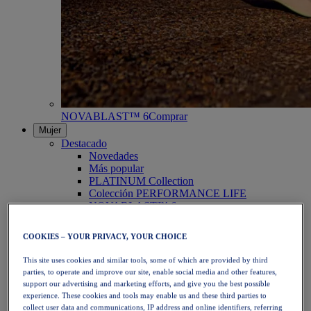
NOVABLAST™ 6
Comprar
Mujer
Destacado
Novedades
Más popular
PLATINUM Collection
Colección PERFORMANCE LIFE
NOVABLAST™ 6
Zapatillas
Running
COOKIES – YOUR PRIVACY, YOUR CHOICE
Trail Running
Tenis
This site uses cookies and similar tools, some of which are provided by third
Voleibol
parties, to operate and improve our site, enable social media and other features,
Balonmano
support our advertising and marketing efforts, and give you the best possible
Pádel
experience. These cookies and tools may enable us and these third parties to
Netball
collect user data and communications, IP address and online identifiers, referring