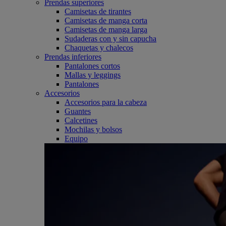
Prendas superiores
Camisetas de tirantes
Camisetas de manga corta
Camisetas de manga larga
Sudaderas con y sin capucha
Chaquetas y chalecos
Prendas inferiores
Pantalones cortos
Mallas y leggings
Pantalones
Accesorios
Accesorios para la cabeza
Guantes
Calcetines
Mochilas y bolsos
Equipo