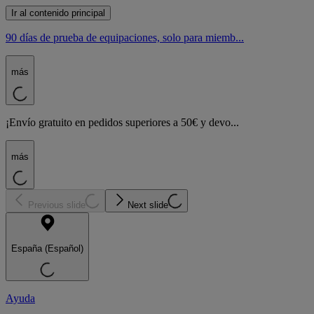
Ir al contenido principal
90 días de prueba de equipaciones, solo para miemb...
más
¡Envío gratuito en pedidos superiores a 50€ y devo...
más
Previous slide
Next slide
España (Español)
Ayuda