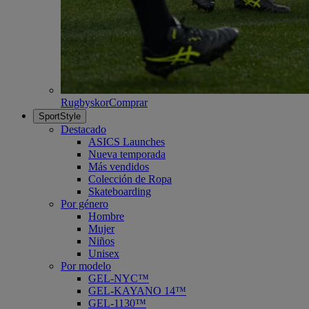
Rugbyskor
Comprar
SportStyle
Destacado
ASICS Launches
Nueva temporada
Más vendidos
Colección de Ropa
Skateboarding
Por género
Hombre
Mujer
Niños
Unisex
Por modelo
GEL-NYC™
GEL-KAYANO 14™
GEL-1130™