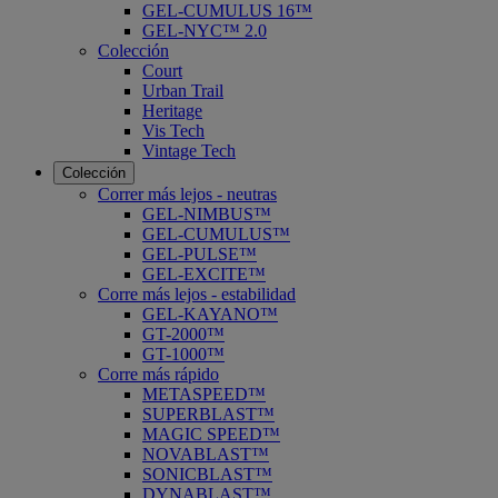
GEL-CUMULUS 16™
GEL-NYC™ 2.0
Colección
Court
Urban Trail
Heritage
Vis Tech
Vintage Tech
Colección
Correr más lejos - neutras
GEL-NIMBUS™
GEL-CUMULUS™
GEL-PULSE™
GEL-EXCITE™
Corre más lejos - estabilidad
GEL-KAYANO™
GT-2000™
GT-1000™
Corre más rápido
METASPEED™
SUPERBLAST™
MAGIC SPEED™
NOVABLAST™
SONICBLAST™
DYNABLAST™