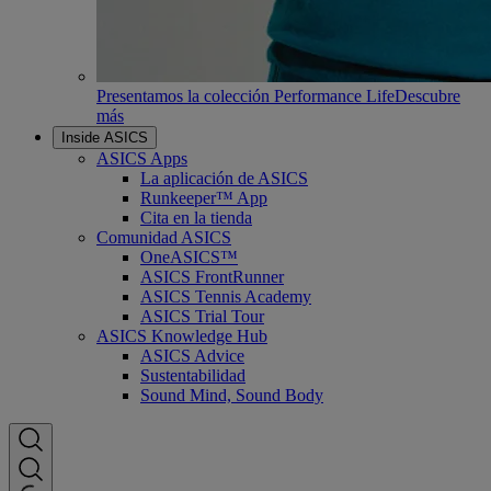
Presentamos la colección Performance Life
Descubre
más
Inside ASICS
ASICS Apps
La aplicación de ASICS
Runkeeper™ App
Cita en la tienda
Comunidad ASICS
OneASICS™
ASICS FrontRunner
ASICS Tennis Academy
ASICS Trial Tour
ASICS Knowledge Hub
ASICS Advice
Sustentabilidad
Sound Mind, Sound Body