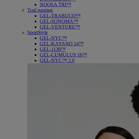
NOOSA TRI™
Trail running
GEL-TRABUCO™
GEL-SONOMA™
GEL-VENTURE™
SportStyle
GEL-NYC™
GEL-KAYANO 14™
GEL-1130™
GEL-CUMULUS 16™
GEL-NYC™ 2.0