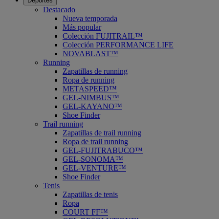
Deportes
Destacado
Nueva temporada
Más popular
Colección FUJITRAIL™
Colección PERFORMANCE LIFE
NOVABLAST™
Running
Zapatillas de running
Ropa de running
METASPEED™
GEL-NIMBUS™
GEL-KAYANO™
Shoe Finder
Trail running
Zapatillas de trail running
Ropa de trail running
GEL-FUJITRABUCO™
GEL-SONOMA™
GEL-VENTURE™
Shoe Finder
Tenis
Zapatillas de tenis
Ropa
COURT FF™