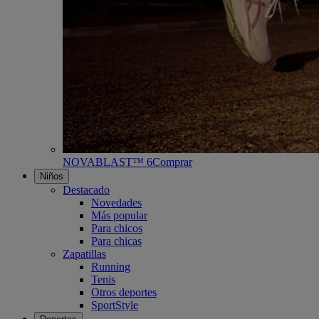
NOVABLAST™ 6
Comprar
Niños
Destacado
Novedades
Más popular
Para chicos
Para chicas
Zapatillas
Running
Tenis
Otros deportes
SportStyle