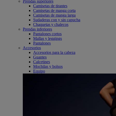
Prendas superiores
Camisetas de tirantes
Camisetas de manga corta
Camisetas de manga larga
Sudaderas con y sin capucha
Chaquetas y chalecos
Prendas inferiores
Pantalones cortos
Mallas y leggings
Pantalones
Accesorios
Accesorios para la cabeza
Guantes
Calcetines
Mochilas y bolsos
Equipo