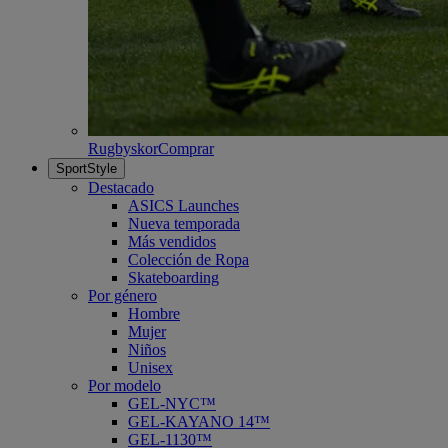
Rugbyskor
Comprar
SportStyle
Destacado
ASICS Launches
Nueva temporada
Más vendidos
Colección de Ropa
Skateboarding
Por género
Hombre
Mujer
Niños
Unisex
Por modelo
GEL-NYC™
GEL-KAYANO 14™
GEL-1130™