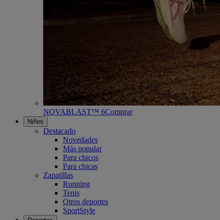
NOVABLAST™ 6
Comprar
Niños
Destacado
Novedades
Más popular
Para chicos
Para chicas
Zapatillas
Running
Tenis
Otros deportes
SportStyle