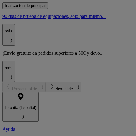
Ir al contenido principal
90 días de prueba de equipaciones, solo para miemb...
más
¡Envío gratuito en pedidos superiores a 50€ y devo...
más
Previous slide
Next slide
España (Español)
Ayuda