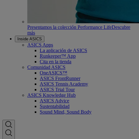
Presentamos la colección Performance Life
Descubre
más
Inside ASICS
ASICS Apps
La aplicación de ASICS
Runkeeper™ App
Cita en la tienda
Comunidad ASICS
OneASICS™
ASICS FrontRunner
ASICS Tennis Academy
ASICS Trial Tour
ASICS Knowledge Hub
ASICS Advice
Sustentabilidad
Sound Mind, Sound Body