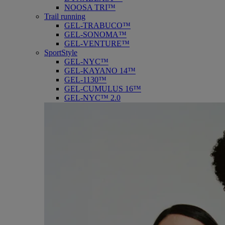
NOOSA TRI™
Trail running
GEL-TRABUCO™
GEL-SONOMA™
GEL-VENTURE™
SportStyle
GEL-NYC™
GEL-KAYANO 14™
GEL-1130™
GEL-CUMULUS 16™
GEL-NYC™ 2.0