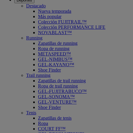
Deportes
Destacado
Nueva temporada
Más popular
Colección FUJITRAIL™
Colección PERFORMANCE LIFE
NOVABLAST™
Running
Zapatillas de running
Ropa de running
METASPEED™
GEL-NIMBUS™
GEL-KAYANO™
Shoe Finder
Trail running
Zapatillas de trail running
Ropa de trail running
GEL-FUJITRABUCO™
GEL-SONOMA™
GEL-VENTURE™
Shoe Finder
Tenis
Zapatillas de tenis
Ropa
COURT FF™