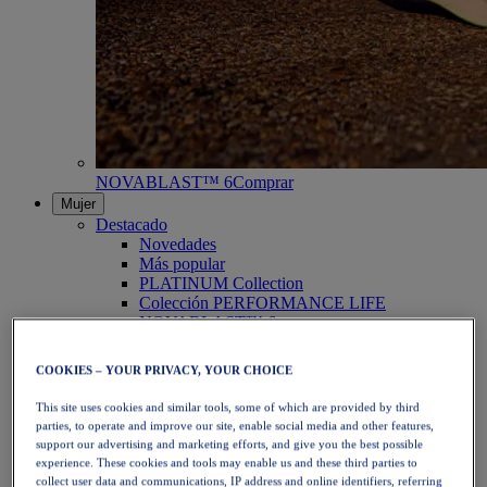
NOVABLAST™ 6
Comprar
Mujer
Destacado
Novedades
Más popular
PLATINUM Collection
Colección PERFORMANCE LIFE
NOVABLAST™ 6
Zapatillas
Running
COOKIES – YOUR PRIVACY, YOUR CHOICE
Trail Running
Tenis
This site uses cookies and similar tools, some of which are provided by third
Voleibol
parties, to operate and improve our site, enable social media and other features,
Balonmano
support our advertising and marketing efforts, and give you the best possible
Pádel
experience. These cookies and tools may enable us and these third parties to
Netball
collect user data and communications, IP address and online identifiers, referring