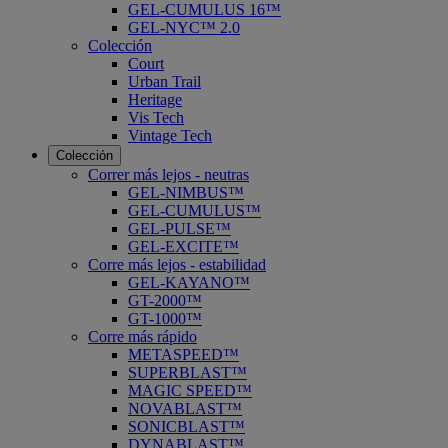
GEL-CUMULUS 16™
GEL-NYC™ 2.0
Colección
Court
Urban Trail
Heritage
Vis Tech
Vintage Tech
Colección
Correr más lejos - neutras
GEL-NIMBUS™
GEL-CUMULUS™
GEL-PULSE™
GEL-EXCITE™
Corre más lejos - estabilidad
GEL-KAYANO™
GT-2000™
GT-1000™
Corre más rápido
METASPEED™
SUPERBLAST™
MAGIC SPEED™
NOVABLAST™
SONICBLAST™
DYNABLAST™