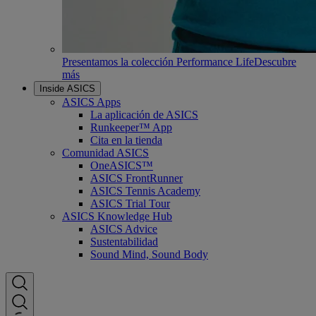
Presentamos la colección Performance Life
Descubre
más
Inside ASICS
ASICS Apps
La aplicación de ASICS
Runkeeper™ App
Cita en la tienda
Comunidad ASICS
OneASICS™
ASICS FrontRunner
ASICS Tennis Academy
ASICS Trial Tour
ASICS Knowledge Hub
ASICS Advice
Sustentabilidad
Sound Mind, Sound Body