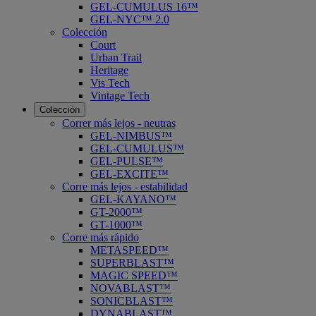
GEL-CUMULUS 16™
GEL-NYC™ 2.0
Colección
Court
Urban Trail
Heritage
Vis Tech
Vintage Tech
Colección
Correr más lejos - neutras
GEL-NIMBUS™
GEL-CUMULUS™
GEL-PULSE™
GEL-EXCITE™
Corre más lejos - estabilidad
GEL-KAYANO™
GT-2000™
GT-1000™
Corre más rápido
METASPEED™
SUPERBLAST™
MAGIC SPEED™
NOVABLAST™
SONICBLAST™
DYNABLAST™