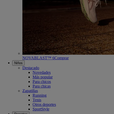
NOVABLAST™ 6
Comprar
Niños
Destacado
Novedades
Más popular
Para chicos
Para chicas
Zapatillas
Running
Tenis
Otros deportes
SportStyle