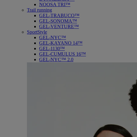
NOOSA TRI™
Trail running
GEL-TRABUCO™
GEL-SONOMA™
GEL-VENTURE™
SportStyle
GEL-NYC™
GEL-KAYANO 14™
GEL-1130™
GEL-CUMULUS 16™
GEL-NYC™ 2.0