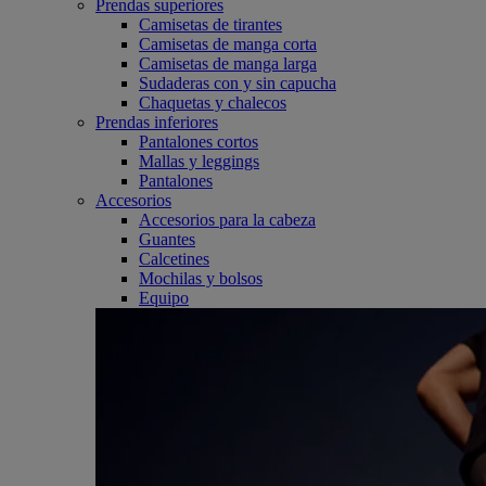
Prendas superiores
Camisetas de tirantes
Camisetas de manga corta
Camisetas de manga larga
Sudaderas con y sin capucha
Chaquetas y chalecos
Prendas inferiores
Pantalones cortos
Mallas y leggings
Pantalones
Accesorios
Accesorios para la cabeza
Guantes
Calcetines
Mochilas y bolsos
Equipo