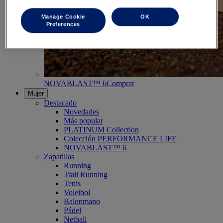
Manage Cookie
OK
Preferences
NOVABLAST™ 6
Comprar
Mujer
Destacado
Novedades
Más popular
PLATINUM Collection
Colección PERFORMANCE LIFE
NOVABLAST™ 6
Zapatillas
Running
Trail Running
Tenis
Voleibol
Balonmano
Pádel
Netball