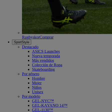
Rugbyskor
Comprar
SportStyle
Destacado
ASICS Launches
Nueva temporada
Más vendidos
Colección de Ropa
Skateboarding
Por género
Hombre
Mujer
Niños
Unisex
Por modelo
GEL-NYC™
GEL-KAYANO 14™
GEL-1130™