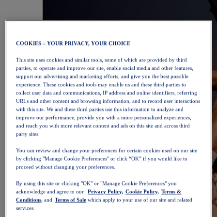
COOKIES – YOUR PRIVACY, YOUR CHOICE
This site uses cookies and similar tools, some of which are provided by third
parties, to operate and improve our site, enable social media and other features,
support our advertising and marketing efforts, and give you the best possible
experience. These cookies and tools may enable us and these third parties to
collect user data and communications, IP address and online identifiers, referring
URLs and other content and browsing information, and to record user interactions
with this site. We and these third parties use this information to analyze and
improve our performance, provide you with a more personalized experiences,
and reach you with more relevant content and ads on this site and across third
party sites.
You can review and change your preferences for certain cookies used on our site
by clicking "Manage Cookie Preferences" or click “OK” if you would like to
proceed without changing your preferences.
By using this site or clicking "OK" or "Manage Cookie Preferences" you
acknowledge and agree to our
Privacy Policy,
Cookie Policy,
Terms &
Conditions,
and
Terms of Sale
which apply to your use of our site and related
services.