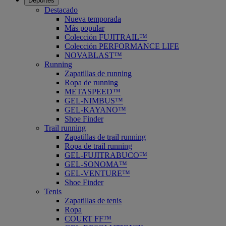
Deportes
Destacado
Nueva temporada
Más popular
Colección FUJITRAIL™
Colección PERFORMANCE LIFE
NOVABLAST™
Running
Zapatillas de running
Ropa de running
METASPEED™
GEL-NIMBUS™
GEL-KAYANO™
Shoe Finder
Trail running
Zapatillas de trail running
Ropa de trail running
GEL-FUJITRABUCO™
GEL-SONOMA™
GEL-VENTURE™
Shoe Finder
Tenis
Zapatillas de tenis
Ropa
COURT FF™