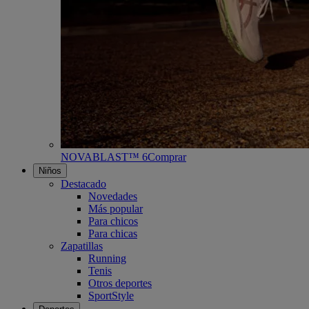
NOVABLAST™ 6
Comprar
Niños
Destacado
Novedades
Más popular
Para chicos
Para chicas
Zapatillas
Running
Tenis
Otros deportes
SportStyle