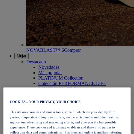
NOVABLAST™ 6
Comprar
Mujer
Destacado
Novedades
Más popular
PLATINUM Collection
Colección PERFORMANCE LIFE
NOVABLAST™ 6
Zapatillas
Running
COOKIES – YOUR PRIVACY, YOUR CHOICE
Trail Running
Tenis
This site uses cookies and similar tools, some of which are provided by third
Voleibol
parties, to operate and improve our site, enable social media and other features,
Balonmano
support our advertising and marketing efforts, and give you the best possible
Pádel
experience. These cookies and tools may enable us and these third parties to
Netball
collect user data and communications, IP address and online identifiers, referring