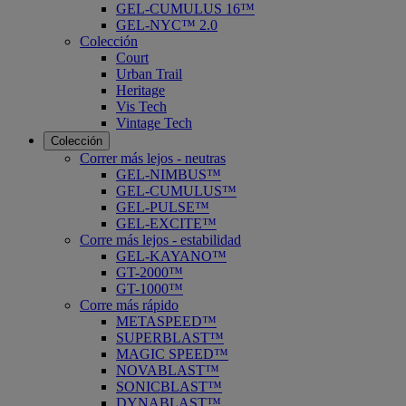
GEL-CUMULUS 16™
GEL-NYC™ 2.0
Colección
Court
Urban Trail
Heritage
Vis Tech
Vintage Tech
Colección
Correr más lejos - neutras
GEL-NIMBUS™
GEL-CUMULUS™
GEL-PULSE™
GEL-EXCITE™
Corre más lejos - estabilidad
GEL-KAYANO™
GT-2000™
GT-1000™
Corre más rápido
METASPEED™
SUPERBLAST™
MAGIC SPEED™
NOVABLAST™
SONICBLAST™
DYNABLAST™