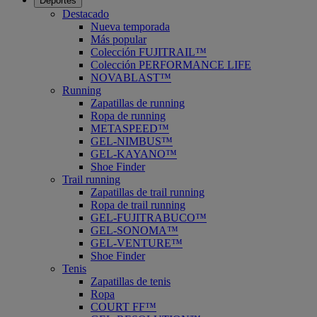
Deportes
Destacado
Nueva temporada
Más popular
Colección FUJITRAIL™
Colección PERFORMANCE LIFE
NOVABLAST™
Running
Zapatillas de running
Ropa de running
METASPEED™
GEL-NIMBUS™
GEL-KAYANO™
Shoe Finder
Trail running
Zapatillas de trail running
Ropa de trail running
GEL-FUJITRABUCO™
GEL-SONOMA™
GEL-VENTURE™
Shoe Finder
Tenis
Zapatillas de tenis
Ropa
COURT FF™