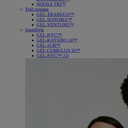
NOOSA TRI™
Trail running
GEL-TRABUCO™
GEL-SONOMA™
GEL-VENTURE™
SportStyle
GEL-NYC™
GEL-KAYANO 14™
GEL-1130™
GEL-CUMULUS 16™
GEL-NYC™ 2.0