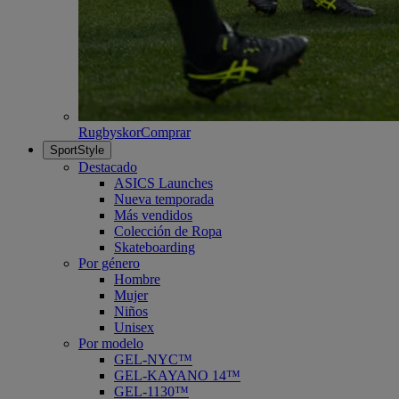
Rugbyskor
Comprar
SportStyle
Destacado
ASICS Launches
Nueva temporada
Más vendidos
Colección de Ropa
Skateboarding
Por género
Hombre
Mujer
Niños
Unisex
Por modelo
GEL-NYC™
GEL-KAYANO 14™
GEL-1130™