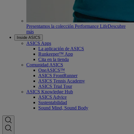
Presentamos la colección Performance Life
Descubre
más
Inside ASICS
ASICS Apps
La aplicación de ASICS
Runkeeper™ App
Cita en la tienda
Comunidad ASICS
OneASICS™
ASICS FrontRunner
ASICS Tennis Academy
ASICS Trial Tour
ASICS Knowledge Hub
ASICS Advice
Sustentabilidad
Sound Mind, Sound Body