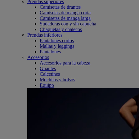
Prendas superiores
Camisetas de tirantes
Camisetas de manga corta
Camisetas de manga larga
Sudaderas con y sin capucha
Chaquetas y chalecos
Prendas inferiores
Pantalones cortos
Mallas y leggings
Pantalones
Accesorios
Accesorios para la cabeza
Guantes
Calcetines
Mochilas y bolsos
Equipo