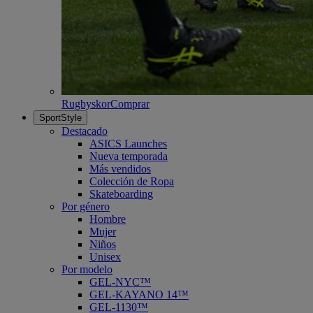
Rugbyskor
Comprar
SportStyle
Destacado
ASICS Launches
Nueva temporada
Más vendidos
Colección de Ropa
Skateboarding
Por género
Hombre
Mujer
Niños
Unisex
Por modelo
GEL-NYC™
GEL-KAYANO 14™
GEL-1130™