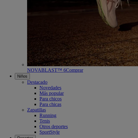
NOVABLAST™ 6
Comprar
Niños
Destacado
Novedades
Más popular
Para chicos
Para chicas
Zapatillas
Running
Tenis
Otros deportes
SportStyle