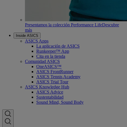
Presentamos la colección Performance Life
Descubre
más
Inside ASICS
ASICS Apps
La aplicación de ASICS
Runkeeper™ App
Cita en la tienda
Comunidad ASICS
OneASICS™
ASICS FrontRunner
ASICS Tennis Academy
ASICS Trial Tour
ASICS Knowledge Hub
ASICS Advice
Sustentabilidad
Sound Mind, Sound Body