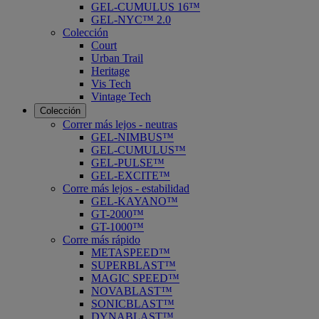
GEL-CUMULUS 16™
GEL-NYC™ 2.0
Colección
Court
Urban Trail
Heritage
Vis Tech
Vintage Tech
Colección
Correr más lejos - neutras
GEL-NIMBUS™
GEL-CUMULUS™
GEL-PULSE™
GEL-EXCITE™
Corre más lejos - estabilidad
GEL-KAYANO™
GT-2000™
GT-1000™
Corre más rápido
METASPEED™
SUPERBLAST™
MAGIC SPEED™
NOVABLAST™
SONICBLAST™
DYNABLAST™