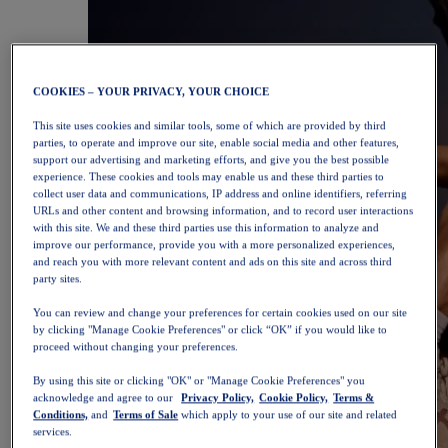
COOKIES – YOUR PRIVACY, YOUR CHOICE
This site uses cookies and similar tools, some of which are provided by third
parties, to operate and improve our site, enable social media and other features,
support our advertising and marketing efforts, and give you the best possible
experience. These cookies and tools may enable us and these third parties to
collect user data and communications, IP address and online identifiers, referring
URLs and other content and browsing information, and to record user interactions
with this site. We and these third parties use this information to analyze and
improve our performance, provide you with a more personalized experiences,
and reach you with more relevant content and ads on this site and across third
party sites.
You can review and change your preferences for certain cookies used on our site
by clicking "Manage Cookie Preferences" or click “OK” if you would like to
proceed without changing your preferences.
By using this site or clicking "OK" or "Manage Cookie Preferences" you
acknowledge and agree to our
Privacy Policy,
Cookie Policy,
Terms &
Conditions,
and
Terms of Sale
which apply to your use of our site and related
services.