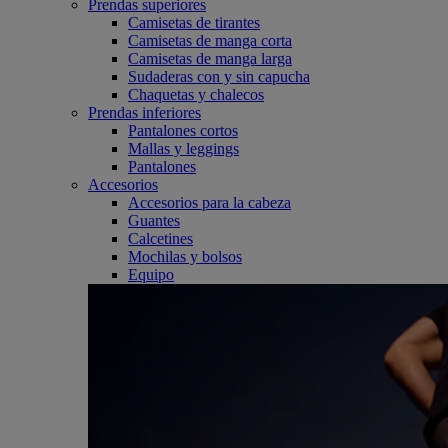
Prendas superiores
Camisetas de tirantes
Camisetas de manga corta
Camisetas de manga larga
Sudaderas con y sin capucha
Chaquetas y chalecos
Prendas inferiores
Pantalones cortos
Mallas y leggings
Pantalones
Accesorios
Accesorios para la cabeza
Guantes
Calcetines
Mochilas y bolsos
Equipo