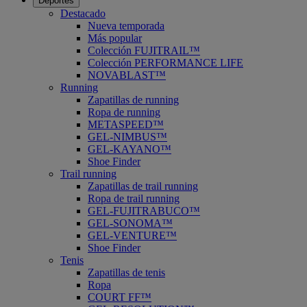
Deportes
Destacado
Nueva temporada
Más popular
Colección FUJITRAIL™
Colección PERFORMANCE LIFE
NOVABLAST™
Running
Zapatillas de running
Ropa de running
METASPEED™
GEL-NIMBUS™
GEL-KAYANO™
Shoe Finder
Trail running
Zapatillas de trail running
Ropa de trail running
GEL-FUJITRABUCO™
GEL-SONOMA™
GEL-VENTURE™
Shoe Finder
Tenis
Zapatillas de tenis
Ropa
COURT FF™