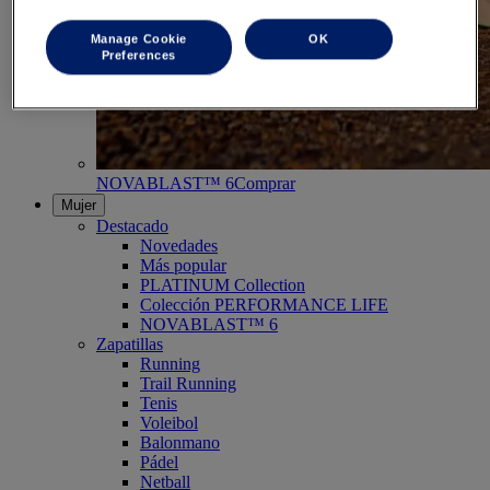
Manage Cookie
OK
Preferences
NOVABLAST™ 6
Comprar
Mujer
Destacado
Novedades
Más popular
PLATINUM Collection
Colección PERFORMANCE LIFE
NOVABLAST™ 6
Zapatillas
Running
Trail Running
Tenis
Voleibol
Balonmano
Pádel
Netball