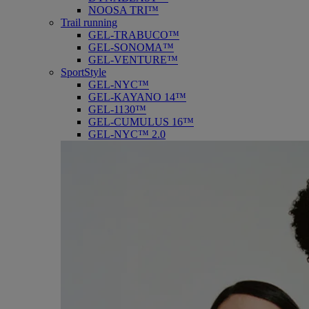
NOOSA TRI™
Trail running
GEL-TRABUCO™
GEL-SONOMA™
GEL-VENTURE™
SportStyle
GEL-NYC™
GEL-KAYANO 14™
GEL-1130™
GEL-CUMULUS 16™
GEL-NYC™ 2.0