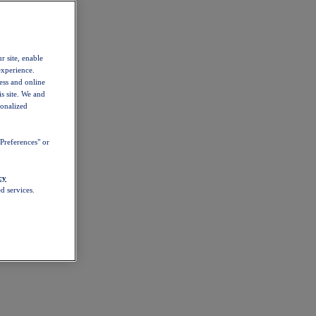
r site, enable
experience.
ess and online
s site. We and
sonalized
Preferences" or
cy
d services.