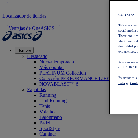
COOKIES –
Localizador de tiendas
This site uses
Ventajas de OneASICS
social media 
These cookies
identifiers, r
these third p
Hombre
experiences, a
Destacado
Nueva temporada
You can revie
Más popular
click “OK” if
PLATINUM Collection
Colección PERFORMANCE LIFE
By using this
Policy,
Cooki
NOVABLAST™ 6
Zapatillas
Running
Trail Running
Tenis
Voleibol
Balonmano
Pádel
SportStyle
Caminar