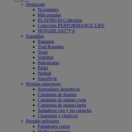
Destacado
Novedades
Más popular
PLATINUM Collection
Colección PERFORMANCE LIFE
NOVABLAST™ 6
Zapatillas
Running
Trail Running
Tenis
Voleibol
Balonmano
Pádel
Netball
SportStyle
Prendas superiores
Sujetadores deportivos
Camisetas de tirantes
Camisetas de manga corta
Camisetas de manga larga
Sudaderas con y sin capucha
Chaquetas y chalecos
Prendas inferiores
Pantalones cortos
Mallas y leggings