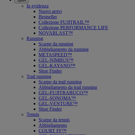
Sport
In evidenza
Nuovi arrivi
Bestseller
Collezione FUJITRAIL™
Collezione PERFORMANCE LIFE
NOVABLAST™
Running
Scarpe da running
Abbigliamento da running
METASPEED™
GEL-NIMBUS™
GEL-KAYANO™
Shoe Finder
Trail running
Scarpe da trail running
Abbigliamento da trail running
GEL-FUJITRABUCO™
GEL-SONOMA™
GEL-VENTURE™
Shoe Finder
Tennis
Scarpe da tennis
Abbigliamento
COURT FF™