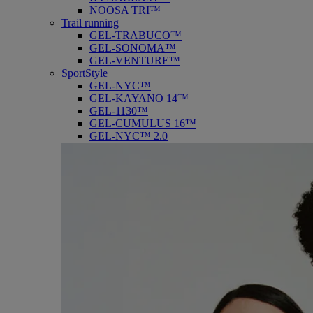
NOOSA TRI™
Trail running
GEL-TRABUCO™
GEL-SONOMA™
GEL-VENTURE™
SportStyle
GEL-NYC™
GEL-KAYANO 14™
GEL-1130™
GEL-CUMULUS 16™
GEL-NYC™ 2.0