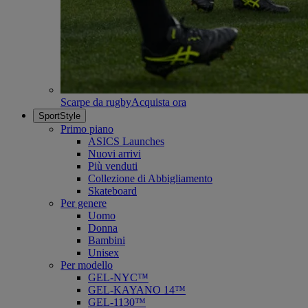
Scarpe da rugby
Acquista ora
SportStyle
Primo piano
ASICS Launches
Nuovi arrivi
Più venduti
Collezione di Abbigliamento
Skateboard
Per genere
Uomo
Donna
Bambini
Unisex
Per modello
GEL-NYC™
GEL-KAYANO 14™
GEL-1130™