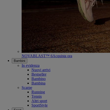
NOVABLAST™ 6
Acquista ora
Bambini
In evidenza
Nuovi arrivi
Bestseller
Bambino
Bambina
Scarpe
Running
Tennis
Altri sport
SportStyle