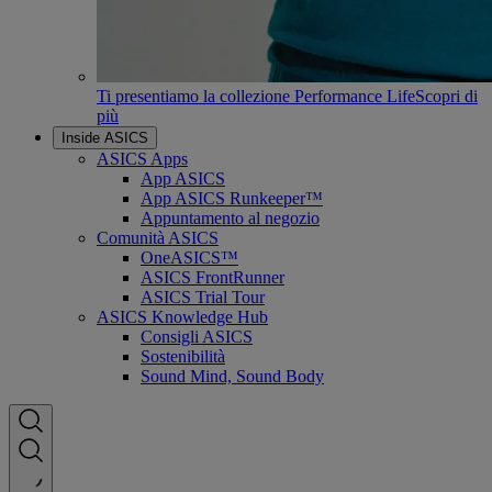
Ti presentiamo la collezione Performance Life
Scopri di
più
Inside ASICS
ASICS Apps
App ASICS
App ASICS Runkeeper™
Appuntamento al negozio
Comunità ASICS
OneASICS™
ASICS FrontRunner
ASICS Trial Tour
ASICS Knowledge Hub
Consigli ASICS
Sostenibilità
Sound Mind, Sound Body