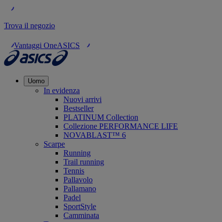
Trova il negozio
Vantaggi OneASICS
Uomo
In evidenza
Nuovi arrivi
Bestseller
PLATINUM Collection
Collezione PERFORMANCE LIFE
NOVABLAST™ 6
Scarpe
Running
Trail running
Tennis
Pallavolo
Pallamano
Padel
SportStyle
Camminata