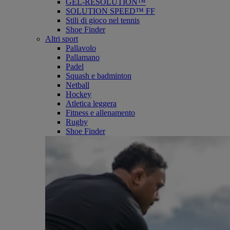
GEL-RESOLUTION™
SOLUTION SPEED™ FF
Stili di gioco nel tennis
Shoe Finder
Altri sport
Pallavolo
Pallamano
Padel
Squash e badminton
Netball
Hockey
Atletica leggera
Fitness e allenamento
Rugby
Shoe Finder