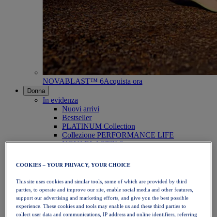
NOVABLAST™ 6
Acquista ora
Donna
In evidenza
Nuovi arrivi
Bestseller
PLATINUM Collection
Collezione PERFORMANCE LIFE
NOVABLAST™ 6
Scarpe
Running
COOKIES – YOUR PRIVACY, YOUR CHOICE
Trail running
Tennis
This site uses cookies and similar tools, some of which are provided by third
Pallavolo
parties, to operate and improve our site, enable social media and other features,
Pallamano
support our advertising and marketing efforts, and give you the best possible
Padel
experience. These cookies and tools may enable us and these third parties to
Netball
collect user data and communications, IP address and online identifiers, referring