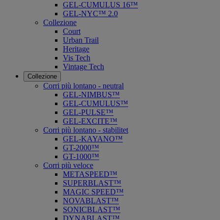
GEL-CUMULUS 16™
GEL-NYC™ 2.0
Collezione
Court
Urban Trail
Heritage
Vis Tech
Vintage Tech
Collezione
Corri più lontano - neutral
GEL-NIMBUS™
GEL-CUMULUS™
GEL-PULSE™
GEL-EXCITE™
Corri più lontano - stabilitet
GEL-KAYANO™
GT-2000™
GT-1000™
Corri più veloce
METASPEED™
SUPERBLAST™
MAGIC SPEED™
NOVABLAST™
SONICBLAST™
DYNABLAST™