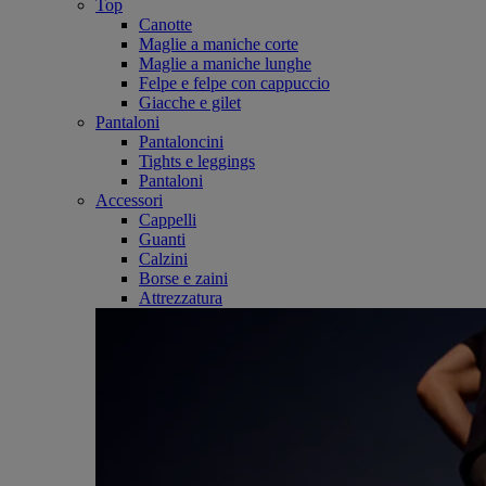
Top
Canotte
Maglie a maniche corte
Maglie a maniche lunghe
Felpe e felpe con cappuccio
Giacche e gilet
Pantaloni
Pantaloncini
Tights e leggings
Pantaloni
Accessori
Cappelli
Guanti
Calzini
Borse e zaini
Attrezzatura