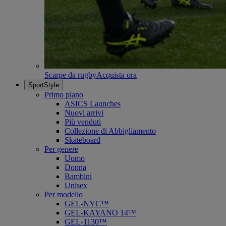
Scarpe da rugby
Acquista ora
SportStyle
Primo piano
ASICS Launches
Nuovi arrivi
Più venduti
Collezione di Abbigliamento
Skateboard
Per genere
Uomo
Donna
Bambini
Unisex
Per modello
GEL-NYC™
GEL-KAYANO 14™
GEL-1130™