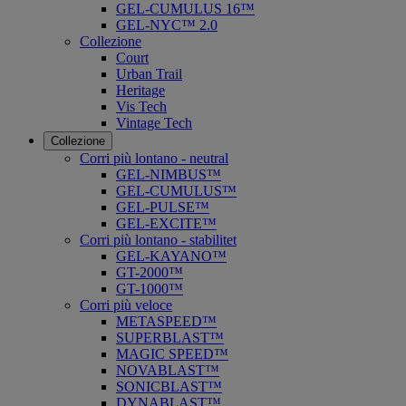
GEL-CUMULUS 16™
GEL-NYC™ 2.0
Collezione
Court
Urban Trail
Heritage
Vis Tech
Vintage Tech
Collezione
Corri più lontano - neutral
GEL-NIMBUS™
GEL-CUMULUS™
GEL-PULSE™
GEL-EXCITE™
Corri più lontano - stabilitet
GEL-KAYANO™
GT-2000™
GT-1000™
Corri più veloce
METASPEED™
SUPERBLAST™
MAGIC SPEED™
NOVABLAST™
SONICBLAST™
DYNABLAST™