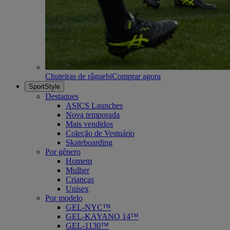
Chuteiras de râguebi
Comprar agora
SportStyle
Destaques
ASICS Launches
Nova temporada
Mais vendidos
Coleção de Vestuário
Skateboarding
Por gênero
Homem
Mulher
Crianças
Unisex
Por modelo
GEL-NYC™
GEL-KAYANO 14™
GEL-1130™