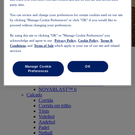
party sites.
You can review and change your preferences for certain cookies used on our site
by clicking "Manage Cookie Preferences" or click “OK” if you would like to
proceed without changing your preferences.
By using this site or clicking "OK" or "Manage Cookie Preferences" you
acknowledge and agree to our
Privacy Policy,
Cookie Policy,
Terms &
Conditions,
and
Terms of Sale
which apply to your use of our site and related
NOVABLAST™ 6
Comprar agora
services.
Mulher
Em destaque
Manage Cookie
OK
Novidades
Preferences
Mais vendidos
PLATINUM Collection
Coleção PERFORMANCE LIFE
NOVABLAST™ 6
Calçado
Corrida
Corrida em trilho
Ténis
Voleibol
Andebol
Padel
Netball