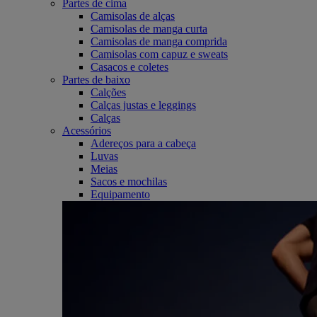
Partes de cima
Camisolas de alças
Camisolas de manga curta
Camisolas de manga comprida
Camisolas com capuz e sweats
Casacos e coletes
Partes de baixo
Calções
Calças justas e leggings
Calças
Acessórios
Adereços para a cabeça
Luvas
Meias
Sacos e mochilas
Equipamento