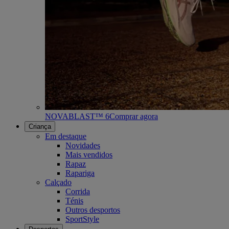
NOVABLAST™ 6
Comprar agora
Criança
Em destaque
Novidades
Mais vendidos
Rapaz
Rapariga
Calçado
Corrida
Ténis
Outros desportos
SportStyle