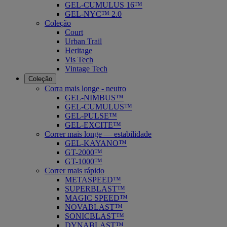
GEL-CUMULUS 16™
GEL-NYC™ 2.0
Coleção
Court
Urban Trail
Heritage
Vis Tech
Vintage Tech
Coleção
Corra mais longe - neutro
GEL-NIMBUS™
GEL-CUMULUS™
GEL-PULSE™
GEL-EXCITE™
Correr mais longe — estabilidade
GEL-KAYANO™
GT-2000™
GT-1000™
Correr mais rápido
METASPEED™
SUPERBLAST™
MAGIC SPEED™
NOVABLAST™
SONICBLAST™
DYNABLAST™