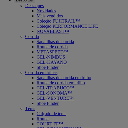
Desportos
Destaques
Novidades
Mais vendidos
Coleção FUJITRAIL™
Coleção PERFORMANCE LIFE
NOVABLAST™
Corrida
Sapatilhas de corrida
Roupa de corrida
METASPEED™
GEL-NIMBUS
GEL-KAYANO
Shoe Finder
Corrida em trilhas
Sapatilhas de corrida em trilho
Roupa de corrida em trilho
GEL-TRABUCO™
GEL-SONOMA™
GEL-VENTURE™
Shoe Finder
Ténis
Calçado de ténis
Roupa
COURT FF™