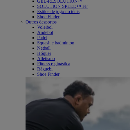
GEL-RESOLUTION™
SOLUTION SPEED™ FF
Estilos de jogo no ténis
Shoe Finder
Outros desportos
Voleibol
Andebol
Padel
Squash e badminton
Netball
Hóquei
Atletismo
Fitness e ginástica
Râguebi
Shoe Finder