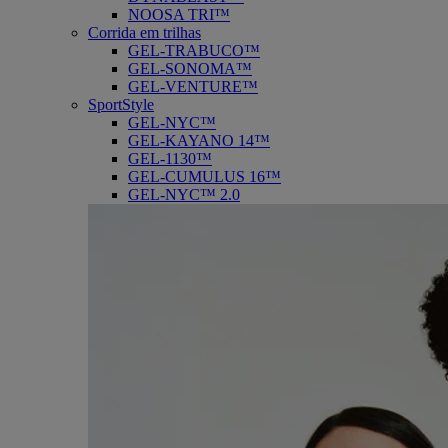
NOOSA TRI™
Corrida em trilhas
GEL-TRABUCO™
GEL-SONOMA™
GEL-VENTURE™
SportStyle
GEL-NYC™
GEL-KAYANO 14™
GEL-1130™
GEL-CUMULUS 16™
GEL-NYC™ 2.0