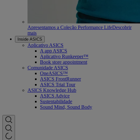
Apresentamos a Coleção Performance Life
Descobrir
mais
Inside ASICS
Aplicativo ASICS
A app ASICS
Aplicativo Runkeeper™
Book store appointment
Comunidade ASICS
OneASICS™
ASICS FrontRunner
ASICS Trial Tour
ASICS Knowledge Hub
ASICS Advice
Sustentabilidade
Sound Mind, Sound Body