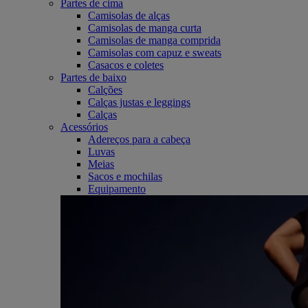
Partes de cima
Camisolas de alças
Camisolas de manga curta
Camisolas de manga comprida
Camisolas com capuz e sweats
Casacos e coletes
Partes de baixo
Calções
Calças justas e leggings
Calças
Acessórios
Adereços para a cabeça
Luvas
Meias
Sacos e mochilas
Equipamento