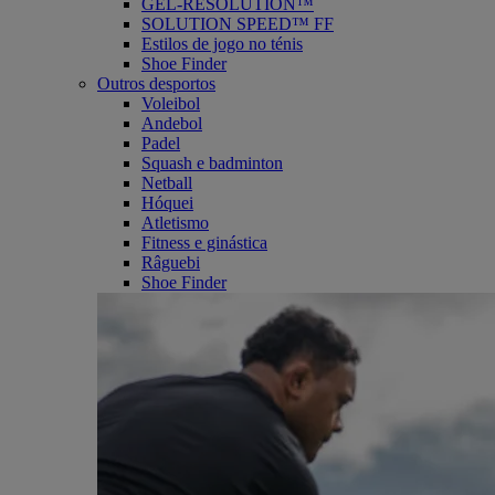
GEL-RESOLUTION™
SOLUTION SPEED™ FF
Estilos de jogo no ténis
Shoe Finder
Outros desportos
Voleibol
Andebol
Padel
Squash e badminton
Netball
Hóquei
Atletismo
Fitness e ginástica
Râguebi
Shoe Finder