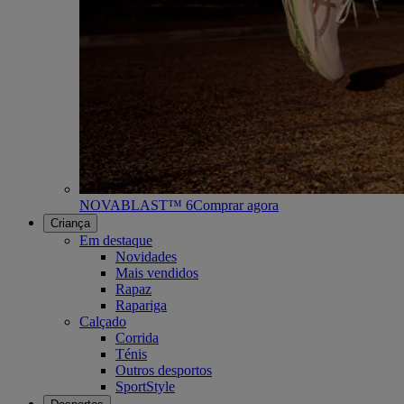
NOVABLAST™ 6
Comprar agora
Criança
Em destaque
Novidades
Mais vendidos
Rapaz
Rapariga
Calçado
Corrida
Ténis
Outros desportos
SportStyle