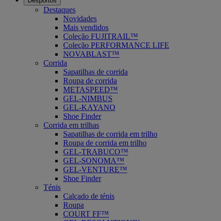
Desportos
Destaques
Novidades
Mais vendidos
Coleção FUJITRAIL™
Coleção PERFORMANCE LIFE
NOVABLAST™
Corrida
Sapatilhas de corrida
Roupa de corrida
METASPEED™
GEL-NIMBUS
GEL-KAYANO
Shoe Finder
Corrida em trilhas
Sapatilhas de corrida em trilho
Roupa de corrida em trilho
GEL-TRABUCO™
GEL-SONOMA™
GEL-VENTURE™
Shoe Finder
Ténis
Calçado de ténis
Roupa
COURT FF™