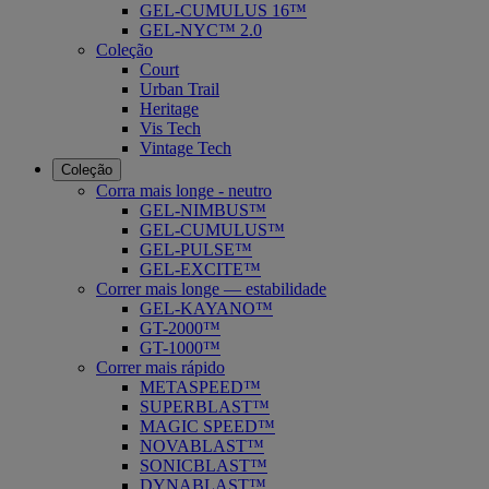
GEL-CUMULUS 16™
GEL-NYC™ 2.0
Coleção
Court
Urban Trail
Heritage
Vis Tech
Vintage Tech
Coleção
Corra mais longe - neutro
GEL-NIMBUS™
GEL-CUMULUS™
GEL-PULSE™
GEL-EXCITE™
Correr mais longe — estabilidade
GEL-KAYANO™
GT-2000™
GT-1000™
Correr mais rápido
METASPEED™
SUPERBLAST™
MAGIC SPEED™
NOVABLAST™
SONICBLAST™
DYNABLAST™