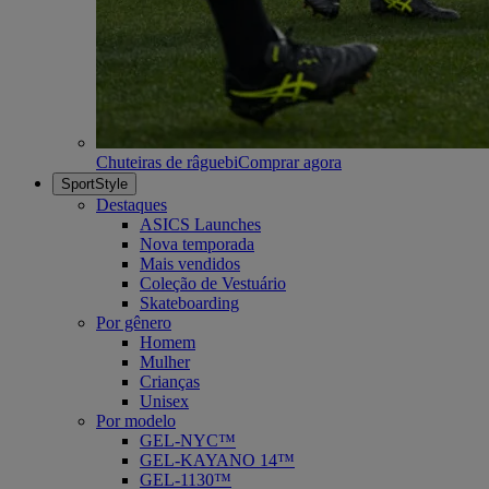
Chuteiras de râguebi
Comprar agora
SportStyle
Destaques
ASICS Launches
Nova temporada
Mais vendidos
Coleção de Vestuário
Skateboarding
Por gênero
Homem
Mulher
Crianças
Unisex
Por modelo
GEL-NYC™
GEL-KAYANO 14™
GEL-1130™