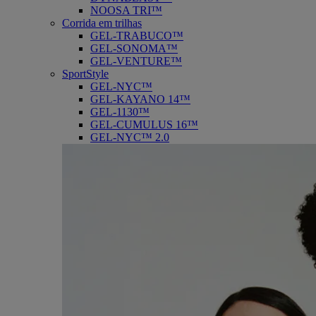
NOOSA TRI™
Corrida em trilhas
GEL-TRABUCO™
GEL-SONOMA™
GEL-VENTURE™
SportStyle
GEL-NYC™
GEL-KAYANO 14™
GEL-1130™
GEL-CUMULUS 16™
GEL-NYC™ 2.0