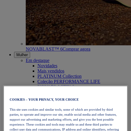
NOVABLAST™ 6
Comprar agora
Mulher
Em destaque
Novidades
Mais vendidos
PLATINUM Collection
Coleção PERFORMANCE LIFE
NOVABLAST™ 6
Calçado
Corrida
COOKIES – YOUR PRIVACY, YOUR CHOICE
Corrida em trilho
Ténis
This site uses cookies and similar tools, some of which are provided by third
Voleibol
parties, to operate and improve our site, enable social media and other features,
Andebol
support our advertising and marketing efforts, and give you the best possible
Padel
experience. These cookies and tools may enable us and these third parties to
Netball
collect user data and communications, IP address and online identifiers, referring