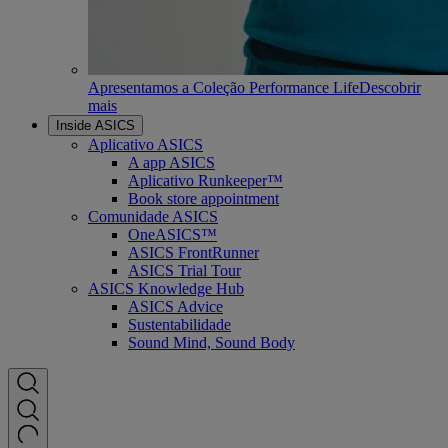
Apresentamos a Coleção Performance Life
Descobrir
mais
Inside ASICS
Aplicativo ASICS
A app ASICS
Aplicativo Runkeeper™
Book store appointment
Comunidade ASICS
OneASICS™
ASICS FrontRunner
ASICS Trial Tour
ASICS Knowledge Hub
ASICS Advice
Sustentabilidade
Sound Mind, Sound Body