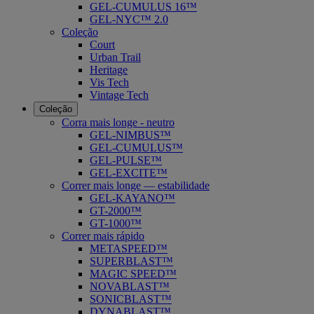
GEL-CUMULUS 16™
GEL-NYC™ 2.0
Coleção
Court
Urban Trail
Heritage
Vis Tech
Vintage Tech
Coleção
Corra mais longe - neutro
GEL-NIMBUS™
GEL-CUMULUS™
GEL-PULSE™
GEL-EXCITE™
Correr mais longe — estabilidade
GEL-KAYANO™
GT-2000™
GT-1000™
Correr mais rápido
METASPEED™
SUPERBLAST™
MAGIC SPEED™
NOVABLAST™
SONICBLAST™
DYNABLAST™