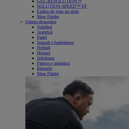
GEL-RESOLUTION™
SOLUTION SPEED™ FF
Estilos de jogo no ténis
Shoe Finder
Outros desportos
Voleibol
Andebol
Padel
Squash e badminton
Netball
Hóquei
Atletismo
Fitness e ginástica
Râguebi
Shoe Finder