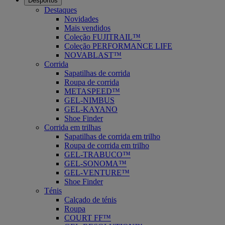
Desportos
Destaques
Novidades
Mais vendidos
Coleção FUJITRAIL™
Coleção PERFORMANCE LIFE
NOVABLAST™
Corrida
Sapatilhas de corrida
Roupa de corrida
METASPEED™
GEL-NIMBUS
GEL-KAYANO
Shoe Finder
Corrida em trilhas
Sapatilhas de corrida em trilho
Roupa de corrida em trilho
GEL-TRABUCO™
GEL-SONOMA™
GEL-VENTURE™
Shoe Finder
Ténis
Calçado de ténis
Roupa
COURT FF™