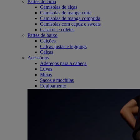
Partes de cima
Camisolas de alças
Camisolas de manga curta
Camisolas de manga comprida
Camisolas com capuz e sweats
Casacos e coletes
Partes de baixo
Calções
Calças justas e leggings
Calças
Acessórios
Adereços para a cabeça
Luvas
Meias
Sacos e mochilas
Equipamento