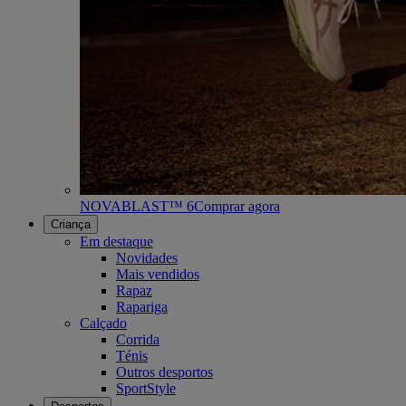
NOVABLAST™ 6
Comprar agora
Criança
Em destaque
Novidades
Mais vendidos
Rapaz
Rapariga
Calçado
Corrida
Ténis
Outros desportos
SportStyle