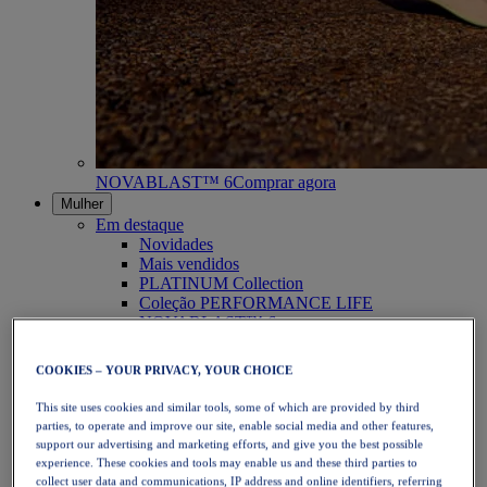
NOVABLAST™ 6
Comprar agora
Mulher
Em destaque
Novidades
Mais vendidos
PLATINUM Collection
Coleção PERFORMANCE LIFE
NOVABLAST™ 6
Calçado
Corrida
COOKIES – YOUR PRIVACY, YOUR CHOICE
Corrida em trilho
Ténis
This site uses cookies and similar tools, some of which are provided by third
Voleibol
parties, to operate and improve our site, enable social media and other features,
Andebol
support our advertising and marketing efforts, and give you the best possible
Padel
experience. These cookies and tools may enable us and these third parties to
Netball
collect user data and communications, IP address and online identifiers, referring