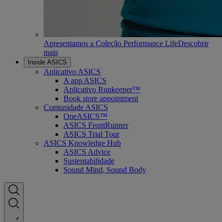
Apresentamos a Coleção Performance Life
Descobrir
mais
Inside ASICS
Aplicativo ASICS
A app ASICS
Aplicativo Runkeeper™
Book store appointment
Comunidade ASICS
OneASICS™
ASICS FrontRunner
ASICS Trial Tour
ASICS Knowledge Hub
ASICS Advice
Sustentabilidade
Sound Mind, Sound Body