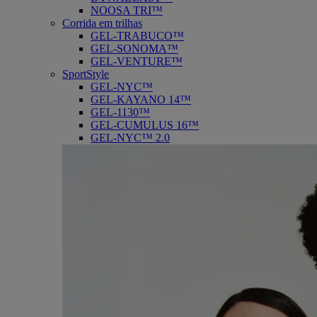
NOOSA TRI™
Corrida em trilhas
GEL-TRABUCO™
GEL-SONOMA™
GEL-VENTURE™
SportStyle
GEL-NYC™
GEL-KAYANO 14™
GEL-1130™
GEL-CUMULUS 16™
GEL-NYC™ 2.0