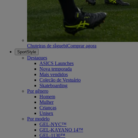
Chuteiras de râguebi
Comprar agora
SportStyle
Destaques
ASICS Launches
Nova temporada
Mais vendidos
Coleção de Vestuário
Skateboarding
Por gênero
Homem
Mulher
Crianças
Unisex
Por modelo
GEL-NYC™
GEL-KAYANO 14™
GEL-1130™