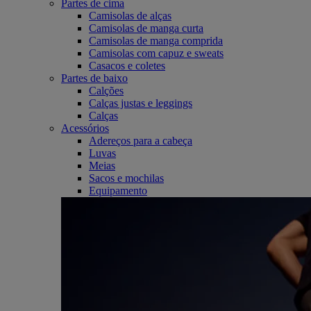
Partes de cima
Camisolas de alças
Camisolas de manga curta
Camisolas de manga comprida
Camisolas com capuz e sweats
Casacos e coletes
Partes de baixo
Calções
Calças justas e leggings
Calças
Acessórios
Adereços para a cabeça
Luvas
Meias
Sacos e mochilas
Equipamento