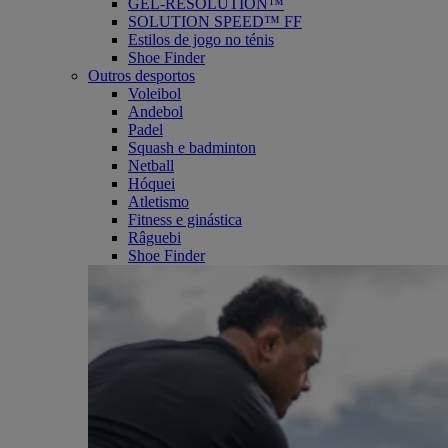
GEL-RESOLUTION™
SOLUTION SPEED™ FF
Estilos de jogo no ténis
Shoe Finder
Outros desportos
Voleibol
Andebol
Padel
Squash e badminton
Netball
Hóquei
Atletismo
Fitness e ginástica
Râguebi
Shoe Finder