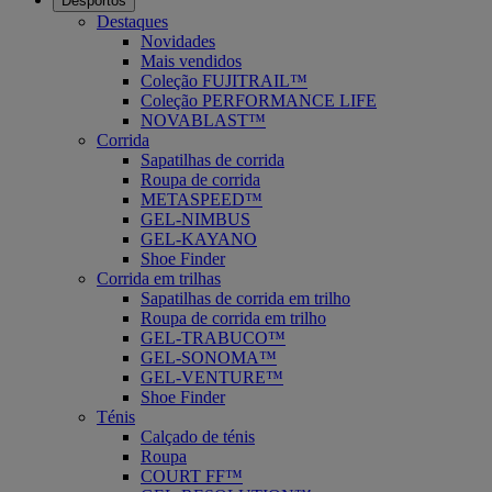
Desportos
Destaques
Novidades
Mais vendidos
Coleção FUJITRAIL™
Coleção PERFORMANCE LIFE
NOVABLAST™
Corrida
Sapatilhas de corrida
Roupa de corrida
METASPEED™
GEL-NIMBUS
GEL-KAYANO
Shoe Finder
Corrida em trilhas
Sapatilhas de corrida em trilho
Roupa de corrida em trilho
GEL-TRABUCO™
GEL-SONOMA™
GEL-VENTURE™
Shoe Finder
Ténis
Calçado de ténis
Roupa
COURT FF™