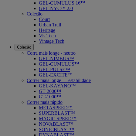
GEL-CUMULUS 16™
GEL-NYC™ 2.0
Coleção
Court
Urban Trail
Heritage
Vis Tech
Vintage Tech
Coleção
Corra mais longe - neutro
GEL-NIMBUS™
GEL-CUMULUS™
GEL-PULSE™
GEL-EXCITE™
Correr mais longe — estabilidade
GEL-KAYANO™
GT-2000™
GT-1000™
Correr mais rápido
METASPEED™
SUPERBLAST™
MAGIC SPEED™
NOVABLAST™
SONICBLAST™
DYNABLAST™