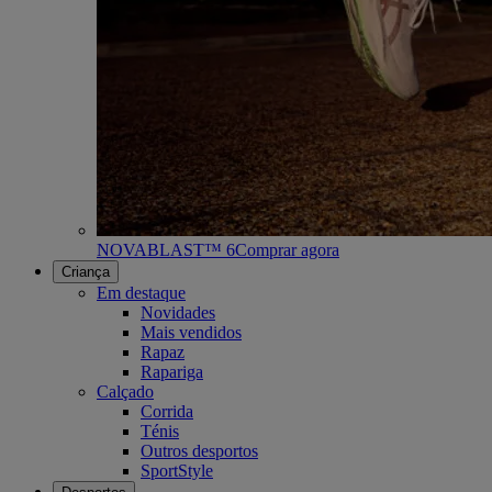
NOVABLAST™ 6
Comprar agora
Criança
Em destaque
Novidades
Mais vendidos
Rapaz
Rapariga
Calçado
Corrida
Ténis
Outros desportos
SportStyle