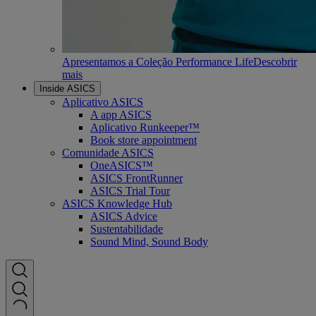
Apresentamos a Coleção Performance Life
Descobrir
mais
Inside ASICS
Aplicativo ASICS
A app ASICS
Aplicativo Runkeeper™
Book store appointment
Comunidade ASICS
OneASICS™
ASICS FrontRunner
ASICS Trial Tour
ASICS Knowledge Hub
ASICS Advice
Sustentabilidade
Sound Mind, Sound Body