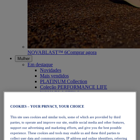
NOVABLAST™ 6
Comprar agora
Mulher
Em destaque
Novidades
Mais vendidos
PLATINUM Collection
Coleção PERFORMANCE LIFE
NOVABLAST™ 6
Calçado
Corrida
COOKIES – YOUR PRIVACY, YOUR CHOICE
Corrida em trilho
Ténis
This site uses cookies and similar tools, some of which are provided by third
Voleibol
parties, to operate and improve our site, enable social media and other features,
Andebol
support our advertising and marketing efforts, and give you the best possible
Padel
experience. These cookies and tools may enable us and these third parties to
Netball
collect user data and communications, IP address and online identifiers, referring