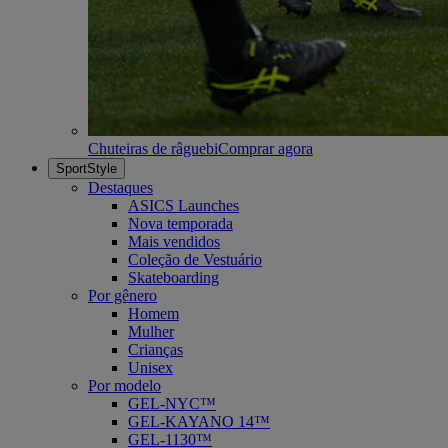
Chuteiras de râguebi
Comprar agora
SportStyle
Destaques
ASICS Launches
Nova temporada
Mais vendidos
Coleção de Vestuário
Skateboarding
Por gênero
Homem
Mulher
Crianças
Unisex
Por modelo
GEL-NYC™
GEL-KAYANO 14™
GEL-1130™