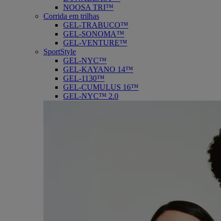
NOOSA TRI™
Corrida em trilhas
GEL-TRABUCO™
GEL-SONOMA™
GEL-VENTURE™
SportStyle
GEL-NYC™
GEL-KAYANO 14™
GEL-1130™
GEL-CUMULUS 16™
GEL-NYC™ 2.0