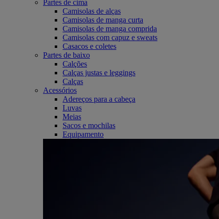
Partes de cima
Camisolas de alças
Camisolas de manga curta
Camisolas de manga comprida
Camisolas com capuz e sweats
Casacos e coletes
Partes de baixo
Calções
Calças justas e leggings
Calças
Acessórios
Adereços para a cabeça
Luvas
Meias
Sacos e mochilas
Equipamento