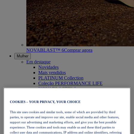
NOVABLAST™ 6
Comprar agora
Mulher
Em destaque
Novidades
Mais vendidos
PLATINUM Collection
Coleção PERFORMANCE LIFE
NOVABLAST™ 6
Calçado
Corrida
COOKIES – YOUR PRIVACY, YOUR CHOICE
Corrida em trilho
Ténis
This site uses cookies and similar tools, some of which are provided by third
Voleibol
parties, to operate and improve our site, enable social media and other features,
Andebol
support our advertising and marketing efforts, and give you the best possible
Padel
experience. These cookies and tools may enable us and these third parties to
Netball
collect user data and communications, IP address and online identifiers, referring