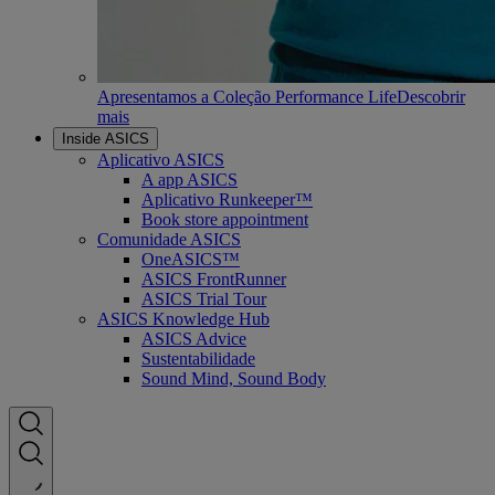
Apresentamos a Coleção Performance Life
Descobrir
mais
Inside ASICS
Aplicativo ASICS
A app ASICS
Aplicativo Runkeeper™
Book store appointment
Comunidade ASICS
OneASICS™
ASICS FrontRunner
ASICS Trial Tour
ASICS Knowledge Hub
ASICS Advice
Sustentabilidade
Sound Mind, Sound Body