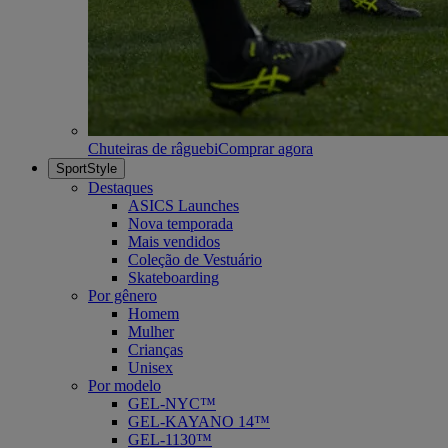
Chuteiras de râguebi
Comprar agora
SportStyle
Destaques
ASICS Launches
Nova temporada
Mais vendidos
Coleção de Vestuário
Skateboarding
Por gênero
Homem
Mulher
Crianças
Unisex
Por modelo
GEL-NYC™
GEL-KAYANO 14™
GEL-1130™