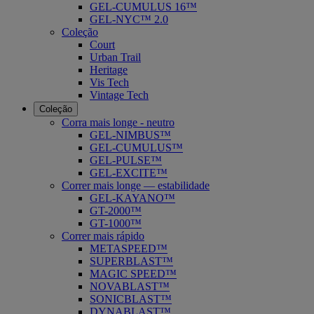
GEL-CUMULUS 16™
GEL-NYC™ 2.0
Coleção
Court
Urban Trail
Heritage
Vis Tech
Vintage Tech
Coleção
Corra mais longe - neutro
GEL-NIMBUS™
GEL-CUMULUS™
GEL-PULSE™
GEL-EXCITE™
Correr mais longe — estabilidade
GEL-KAYANO™
GT-2000™
GT-1000™
Correr mais rápido
METASPEED™
SUPERBLAST™
MAGIC SPEED™
NOVABLAST™
SONICBLAST™
DYNABLAST™