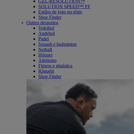
GEL-RESOLUTION™
SOLUTION SPEED™ FF
Estilos de jogo no ténis
Shoe Finder
Outros desportos
Voleibol
Andebol
Padel
Squash e badminton
Netball
Hóquei
Atletismo
Fitness e ginástica
Râguebi
Shoe Finder