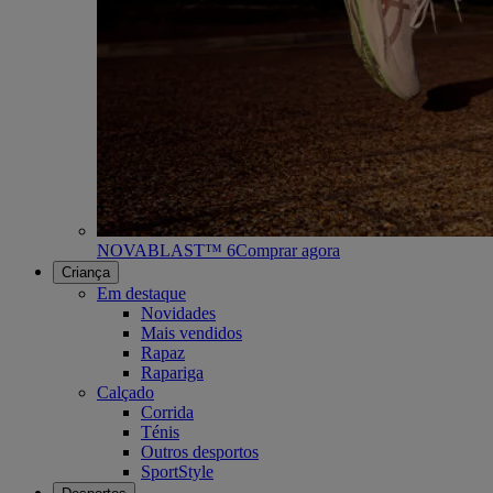
NOVABLAST™ 6
Comprar agora
Criança
Em destaque
Novidades
Mais vendidos
Rapaz
Rapariga
Calçado
Corrida
Ténis
Outros desportos
SportStyle