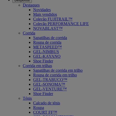
Desportos
Destaques
Novidades
Mais vendidos
Coleção FUJITRAIL™
Coleção PERFORMANCE LIFE
NOVABLAST™
Corrida
Sapatilhas de corrida
Roupa de corrida
METASPEED™
GEL-NIMBUS
GEL-KAYANO
Shoe Finder
Corrida em trilhas
Sapatilhas de corrida em trilho
Roupa de corrida em trilho
GEL-TRABUCO™
GEL-SONOMA™
GEL-VENTURE™
Shoe Finder
Ténis
Calçado de ténis
Roupa
COURT FF™