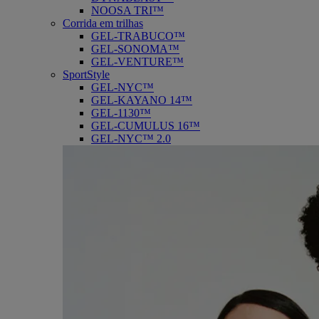
NOOSA TRI™
Corrida em trilhas
GEL-TRABUCO™
GEL-SONOMA™
GEL-VENTURE™
SportStyle
GEL-NYC™
GEL-KAYANO 14™
GEL-1130™
GEL-CUMULUS 16™
GEL-NYC™ 2.0