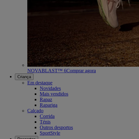
NOVABLAST™ 6
Comprar agora
Criança
Em destaque
Novidades
Mais vendidos
Rapaz
Rapariga
Calçado
Corrida
Ténis
Outros desportos
SportStyle