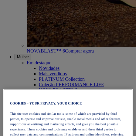
NOVABLAST™ 6
Comprar agora
Mulher
Em destaque
Novidades
Mais vendidos
PLATINUM Collection
Coleção PERFORMANCE LIFE
NOVABLAST™ 6
Calçado
Corrida
COOKIES – YOUR PRIVACY, YOUR CHOICE
Corrida em trilho
Ténis
This site uses cookies and similar tools, some of which are provided by third
Voleibol
parties, to operate and improve our site, enable social media and other features,
Andebol
support our advertising and marketing efforts, and give you the best possible
Padel
experience. These cookies and tools may enable us and these third parties to
Netball
collect user data and communications, IP address and online identifiers, referring