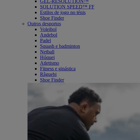
GEL-RESOLUTION™
SOLUTION SPEED™ FF
Estilos de jogo no ténis
Shoe Finder
Outros desportos
Voleibol
Andebol
Padel
Squash e badminton
Netball
Hóquei
Atletismo
Fitness e ginástica
Râguebi
Shoe Finder