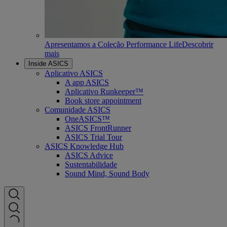
Apresentamos a Coleção Performance Life
Descobrir
mais
Inside ASICS
Aplicativo ASICS
A app ASICS
Aplicativo Runkeeper™
Book store appointment
Comunidade ASICS
OneASICS™
ASICS FrontRunner
ASICS Trial Tour
ASICS Knowledge Hub
ASICS Advice
Sustentabilidade
Sound Mind, Sound Body