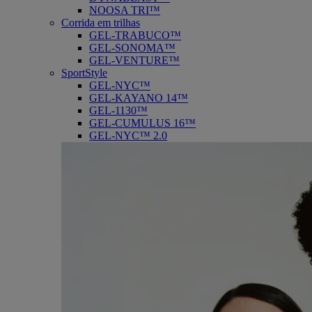
NOOSA TRI™
Corrida em trilhas
GEL-TRABUCO™
GEL-SONOMA™
GEL-VENTURE™
SportStyle
GEL-NYC™
GEL-KAYANO 14™
GEL-1130™
GEL-CUMULUS 16™
GEL-NYC™ 2.0