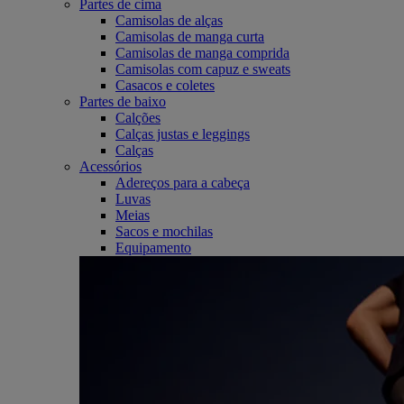
Partes de cima
Camisolas de alças
Camisolas de manga curta
Camisolas de manga comprida
Camisolas com capuz e sweats
Casacos e coletes
Partes de baixo
Calções
Calças justas e leggings
Calças
Acessórios
Adereços para a cabeça
Luvas
Meias
Sacos e mochilas
Equipamento