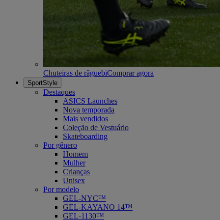
Chuteiras de râguebi
Comprar agora
SportStyle
Destaques
ASICS Launches
Nova temporada
Mais vendidos
Coleção de Vestuário
Skateboarding
Por gênero
Homem
Mulher
Crianças
Unisex
Por modelo
GEL-NYC™
GEL-KAYANO 14™
GEL-1130™