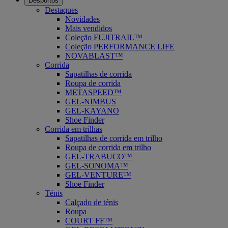
Desportos
Destaques
Novidades
Mais vendidos
Coleção FUJITRAIL™
Coleção PERFORMANCE LIFE
NOVABLAST™
Corrida
Sapatilhas de corrida
Roupa de corrida
METASPEED™
GEL-NIMBUS
GEL-KAYANO
Shoe Finder
Corrida em trilhas
Sapatilhas de corrida em trilho
Roupa de corrida em trilho
GEL-TRABUCO™
GEL-SONOMA™
GEL-VENTURE™
Shoe Finder
Ténis
Calçado de ténis
Roupa
COURT FF™