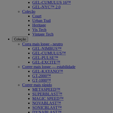
GEL-CUMULUS 16™
GEL-NYC™ 2.0
Coleção
Court
Urban Trail
Heritage
Vis Tech
Vintage Tech
Coleção
Corra mais longe - neutro
GEL-NIMBUS™
GEL-CUMULUS™
GEL-PULSE™
GEL-EXCITE™
Correr mais longe — estabilidade
GEL-KAYANO™
GT-2000™
GT-1000™
Correr mais rápido
METASPEED™
SUPERBLAST™
MAGIC SPEED™
NOVABLAST™
SONICBLAST™
DYNABLAST™