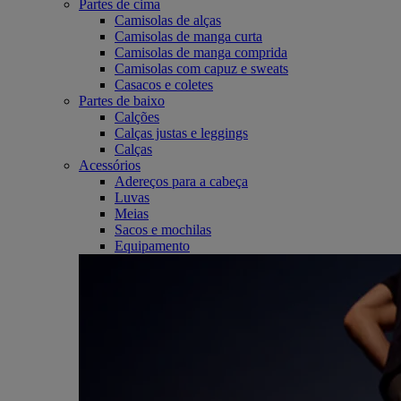
Partes de cima
Camisolas de alças
Camisolas de manga curta
Camisolas de manga comprida
Camisolas com capuz e sweats
Casacos e coletes
Partes de baixo
Calções
Calças justas e leggings
Calças
Acessórios
Adereços para a cabeça
Luvas
Meias
Sacos e mochilas
Equipamento