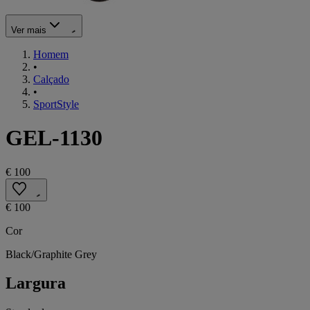
Ver mais
Homem
•
Calçado
•
SportStyle
GEL-1130
€ 100
€ 100
Cor
Black/Graphite Grey
Largura