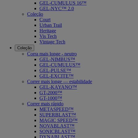
GEL-CUMULUS 16™
GEL-NYC™ 2.0
Coleção
Court
Urban Trail
Heritage
Vis Tech
Vintage Tech
Coleção
Corra mais longe - neutro
GEL-NIMBUS™
GEL-CUMULUS™
GEL-PULSE™
GEL-EXCITE™
Correr mais longe — estabilidade
GEL-KAYANO™
GT-2000™
GT-1000™
Correr mais rápido
METASPEED™
SUPERBLAST™
MAGIC SPEED™
NOVABLAST™
SONICBLAST™
DYNABLAST™