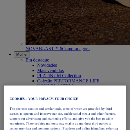
NOVABLAST™ 6
Comprar agora
Mulher
Em destaque
Novidades
Mais vendidos
PLATINUM Collection
Coleção PERFORMANCE LIFE
NOVABLAST™ 6
Calçado
Corrida
COOKIES – YOUR PRIVACY, YOUR CHOICE
Corrida em trilho
Ténis
This site uses cookies and similar tools, some of which are provided by third
Voleibol
parties, to operate and improve our site, enable social media and other features,
Andebol
support our advertising and marketing efforts, and give you the best possible
Padel
experience. These cookies and tools may enable us and these third parties to
Netball
collect user data and communications, IP address and online identifiers, referring