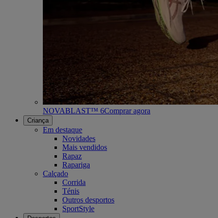
NOVABLAST™ 6
Comprar agora
Criança
Em destaque
Novidades
Mais vendidos
Rapaz
Rapariga
Calçado
Corrida
Ténis
Outros desportos
SportStyle