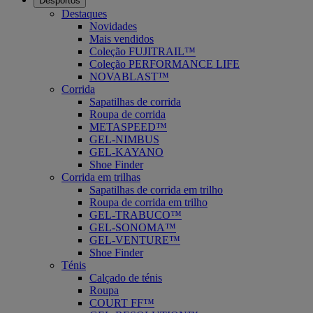
Desportos
Destaques
Novidades
Mais vendidos
Coleção FUJITRAIL™
Coleção PERFORMANCE LIFE
NOVABLAST™
Corrida
Sapatilhas de corrida
Roupa de corrida
METASPEED™
GEL-NIMBUS
GEL-KAYANO
Shoe Finder
Corrida em trilhas
Sapatilhas de corrida em trilho
Roupa de corrida em trilho
GEL-TRABUCO™
GEL-SONOMA™
GEL-VENTURE™
Shoe Finder
Ténis
Calçado de ténis
Roupa
COURT FF™