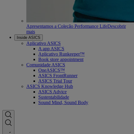
Apresentamos a Coleção Performance Life
Descobrir
mais
Inside ASICS
Aplicativo ASICS
A app ASICS
Aplicativo Runkeeper™
Book store appointment
Comunidade ASICS
OneASICS™
ASICS FrontRunner
ASICS Trial Tour
ASICS Knowledge Hub
ASICS Advice
Sustentabilidade
Sound Mind, Sound Body