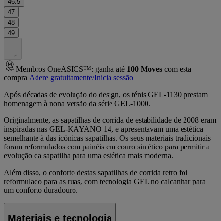
46.5
47
48
49
.
.
.
Membros OneASICS™: ganha até
100
Moves
com esta
compra
Adere gratuitamente/Inicia sessão
Após décadas de evolução do design, os ténis GEL-1130 prestam
homenagem à nona versão da série GEL-1000.
Originalmente, as sapatilhas de corrida de estabilidade de 2008 eram
inspiradas nas GEL-KAYANO 14, e apresentavam uma estética
semelhante à das icónicas sapatilhas. Os seus materiais tradicionais
foram reformulados com painéis em couro sintético para permitir a
evolução da sapatilha para uma estética mais moderna.
Além disso, o conforto destas sapatilhas de corrida retro foi
reformulado para as ruas, com tecnologia GEL no calcanhar para
um conforto duradouro.
Materiais e tecnologia