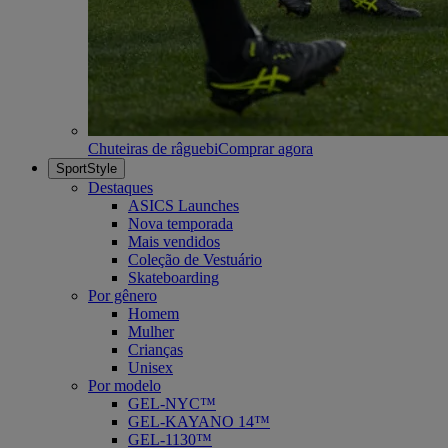
Chuteiras de râguebi
Comprar agora
SportStyle
Destaques
ASICS Launches
Nova temporada
Mais vendidos
Coleção de Vestuário
Skateboarding
Por gênero
Homem
Mulher
Crianças
Unisex
Por modelo
GEL-NYC™
GEL-KAYANO 14™
GEL-1130™