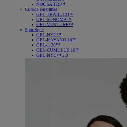
NOOSA TRI™
Corrida em trilhas
GEL-TRABUCO™
GEL-SONOMA™
GEL-VENTURE™
SportStyle
GEL-NYC™
GEL-KAYANO 14™
GEL-1130™
GEL-CUMULUS 16™
GEL-NYC™ 2.0