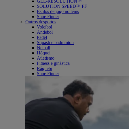
GEL-RESOLUTION™
SOLUTION SPEED™ FF
Estilos de jogo no ténis
Shoe Finder
Outros desportos
Voleibol
Andebol
Padel
Squash e badminton
Netball
Hóquei
Atletismo
Fitness e ginástica
Râguebi
Shoe Finder