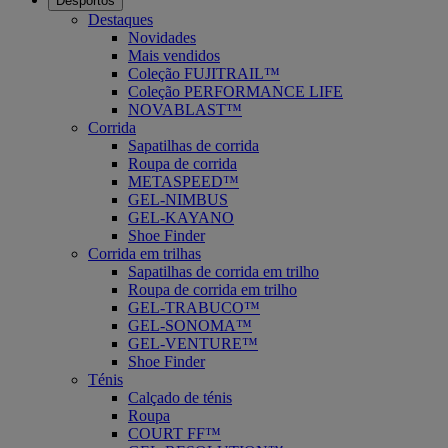
Desportos
Destaques
Novidades
Mais vendidos
Coleção FUJITRAIL™
Coleção PERFORMANCE LIFE
NOVABLAST™
Corrida
Sapatilhas de corrida
Roupa de corrida
METASPEED™
GEL-NIMBUS
GEL-KAYANO
Shoe Finder
Corrida em trilhas
Sapatilhas de corrida em trilho
Roupa de corrida em trilho
GEL-TRABUCO™
GEL-SONOMA™
GEL-VENTURE™
Shoe Finder
Ténis
Calçado de ténis
Roupa
COURT FF™