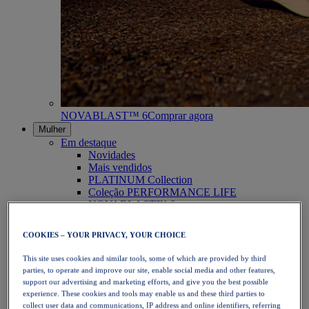
NOVABLAST™ 6
Comprar agora
Mulher
Em destaque
Novidades
Mais vendidos
PLATINUM Collection
Coleção PERFORMANCE LIFE
NOVABLAST™ 6
Calçado
Corrida
COOKIES – YOUR PRIVACY, YOUR CHOICE
Corrida em trilho
Ténis
This site uses cookies and similar tools, some of which are provided by third
Voleibol
parties, to operate and improve our site, enable social media and other features,
Andebol
support our advertising and marketing efforts, and give you the best possible
Padel
experience. These cookies and tools may enable us and these third parties to
Netball
collect user data and communications, IP address and online identifiers, referring