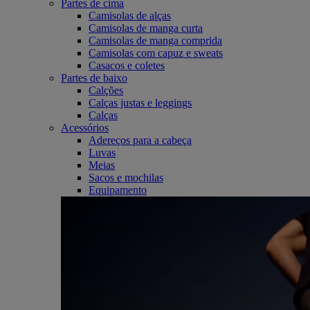
Partes de cima
Camisolas de alças
Camisolas de manga curta
Camisolas de manga comprida
Camisolas com capuz e sweats
Casacos e coletes
Partes de baixo
Calções
Calças justas e leggings
Calças
Acessórios
Adereços para a cabeça
Luvas
Meias
Sacos e mochilas
Equipamento