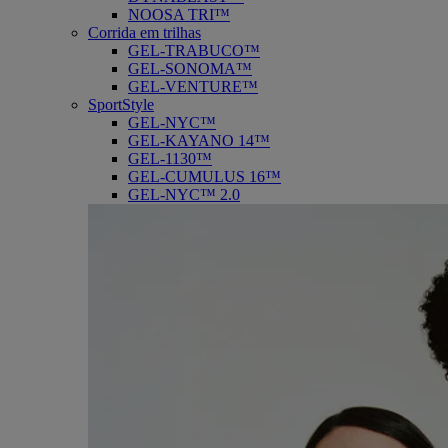
NOOSA TRI™
Corrida em trilhas
GEL-TRABUCO™
GEL-SONOMA™
GEL-VENTURE™
SportStyle
GEL-NYC™
GEL-KAYANO 14™
GEL-1130™
GEL-CUMULUS 16™
GEL-NYC™ 2.0