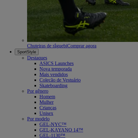
Chuteiras de râguebi
Comprar agora
SportStyle
Destaques
ASICS Launches
Nova temporada
Mais vendidos
Coleção de Vestuário
Skateboarding
Por gênero
Homem
Mulher
Crianças
Unisex
Por modelo
GEL-NYC™
GEL-KAYANO 14™
GEL-1130™