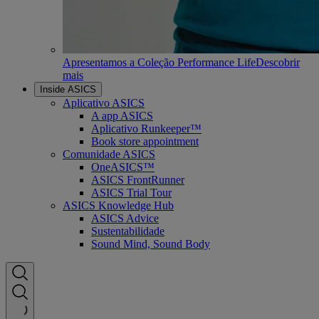
Apresentamos a Coleção Performance Life
Descobrir
mais
Inside ASICS
Aplicativo ASICS
A app ASICS
Aplicativo Runkeeper™
Book store appointment
Comunidade ASICS
OneASICS™
ASICS FrontRunner
ASICS Trial Tour
ASICS Knowledge Hub
ASICS Advice
Sustentabilidade
Sound Mind, Sound Body