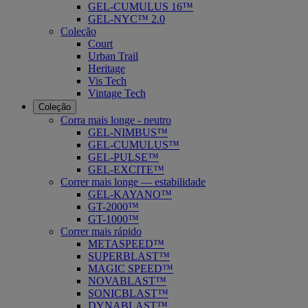
GEL-CUMULUS 16™
GEL-NYC™ 2.0
Coleção
Court
Urban Trail
Heritage
Vis Tech
Vintage Tech
Coleção
Corra mais longe - neutro
GEL-NIMBUS™
GEL-CUMULUS™
GEL-PULSE™
GEL-EXCITE™
Correr mais longe — estabilidade
GEL-KAYANO™
GT-2000™
GT-1000™
Correr mais rápido
METASPEED™
SUPERBLAST™
MAGIC SPEED™
NOVABLAST™
SONICBLAST™
DYNABLAST™