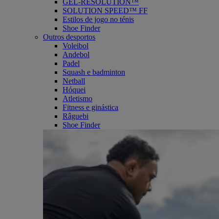
GEL-RESOLUTION™
SOLUTION SPEED™ FF
Estilos de jogo no ténis
Shoe Finder
Outros desportos
Voleibol
Andebol
Padel
Squash e badminton
Netball
Hóquei
Atletismo
Fitness e ginástica
Râguebi
Shoe Finder