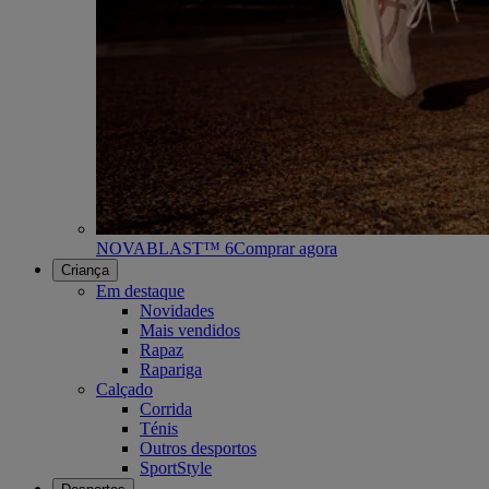
NOVABLAST™ 6
Comprar agora
Criança
Em destaque
Novidades
Mais vendidos
Rapaz
Rapariga
Calçado
Corrida
Ténis
Outros desportos
SportStyle