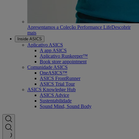
Apresentamos a Coleção Performance Life
Descobrir
mais
Inside ASICS
Aplicativo ASICS
A app ASICS
Aplicativo Runkeeper™
Book store appointment
Comunidade ASICS
OneASICS™
ASICS FrontRunner
ASICS Trial Tour
ASICS Knowledge Hub
ASICS Advice
Sustentabilidade
Sound Mind, Sound Body