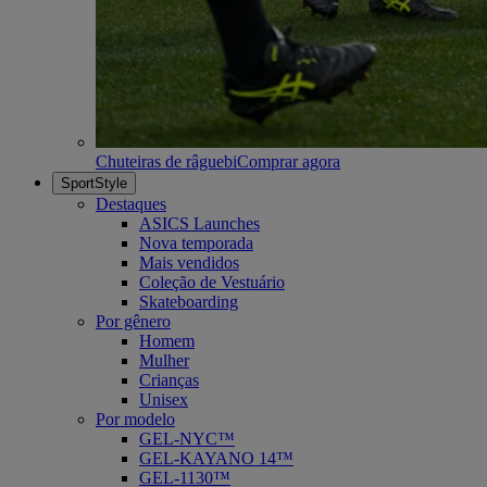
Chuteiras de râguebi
Comprar agora
SportStyle
Destaques
ASICS Launches
Nova temporada
Mais vendidos
Coleção de Vestuário
Skateboarding
Por gênero
Homem
Mulher
Crianças
Unisex
Por modelo
GEL-NYC™
GEL-KAYANO 14™
GEL-1130™