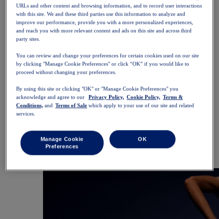
SportStyle
URLs and other content and browsing information, and to record user interactions
Partes de cima
with this site. We and these third parties use this information to analyze and
Sutiãs desportivos
improve our performance, provide you with a more personalized experiences,
Camisolas de alças
and reach you with more relevant content and ads on this site and across third
party sites.
Camisolas de manga curta
Camisolas de manga comprida
You can review and change your preferences for certain cookies used on our site
Camisolas com capuz e sweats
by clicking "Manage Cookie Preferences" or click “OK” if you would like to
Casacos e coletes
proceed without changing your preferences.
Partes de baixo
Calções
By using this site or clicking "OK" or "Manage Cookie Preferences" you
Calças justas e leggings
acknowledge and agree to our
Privacy Policy,
Cookie Policy,
Terms &
Calças
Conditions,
and
Terms of Sale
which apply to your use of our site and related
Saias e vestidos
services.
Acessórios
Adereços para a cabeça
Luvas
Manage Cookie
OK
Meias
Preferences
Sacos e mochilas
Equipamento