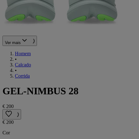
Ver mais
Homem
•
Calçado
•
Corrida
GEL-NIMBUS 28
€ 200
€ 200
Cor