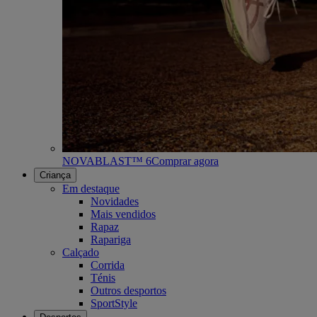
NOVABLAST™ 6
Comprar agora
Criança
Em destaque
Novidades
Mais vendidos
Rapaz
Rapariga
Calçado
Corrida
Ténis
Outros desportos
SportStyle