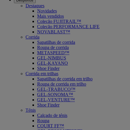
Desportos
Destaques
Novidades
Mais vendidos
Coleção FUJITRAIL™
Coleção PERFORMANCE LIFE
NOVABLAST™
Corrida
Sapatilhas de corrida
Roupa de corrida
METASPEED™
GEL-NIMBUS
GEL-KAYANO
Shoe Finder
Corrida em trilhas
Sapatilhas de corrida em trilho
Roupa de corrida em trilho
GEL-TRABUCO™
GEL-SONOMA™
GEL-VENTURE™
Shoe Finder
Ténis
Calçado de ténis
Roupa
COURT FF™