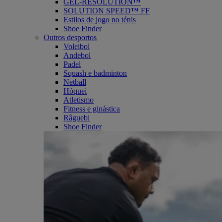
GEL-RESOLUTION™
SOLUTION SPEED™ FF
Estilos de jogo no ténis
Shoe Finder
Outros desportos
Voleibol
Andebol
Padel
Squash e badminton
Netball
Hóquei
Atletismo
Fitness e ginástica
Râguebi
Shoe Finder