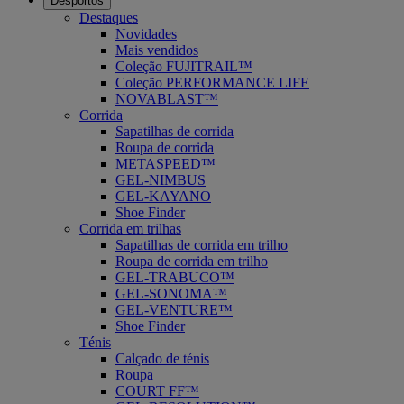
Desportos
Destaques
Novidades
Mais vendidos
Coleção FUJITRAIL™
Coleção PERFORMANCE LIFE
NOVABLAST™
Corrida
Sapatilhas de corrida
Roupa de corrida
METASPEED™
GEL-NIMBUS
GEL-KAYANO
Shoe Finder
Corrida em trilhas
Sapatilhas de corrida em trilho
Roupa de corrida em trilho
GEL-TRABUCO™
GEL-SONOMA™
GEL-VENTURE™
Shoe Finder
Ténis
Calçado de ténis
Roupa
COURT FF™