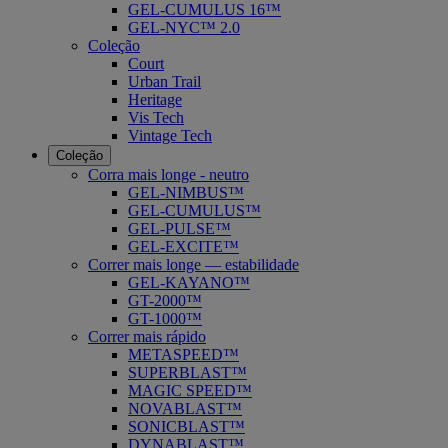
GEL-CUMULUS 16™
GEL-NYC™ 2.0
Coleção
Court
Urban Trail
Heritage
Vis Tech
Vintage Tech
Coleção
Corra mais longe - neutro
GEL-NIMBUS™
GEL-CUMULUS™
GEL-PULSE™
GEL-EXCITE™
Correr mais longe — estabilidade
GEL-KAYANO™
GT-2000™
GT-1000™
Correr mais rápido
METASPEED™
SUPERBLAST™
MAGIC SPEED™
NOVABLAST™
SONICBLAST™
DYNABLAST™