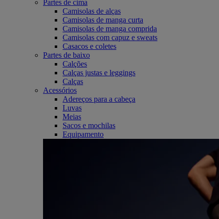
Partes de cima
Camisolas de alças
Camisolas de manga curta
Camisolas de manga comprida
Camisolas com capuz e sweats
Casacos e coletes
Partes de baixo
Calções
Calças justas e leggings
Calças
Acessórios
Adereços para a cabeça
Luvas
Meias
Sacos e mochilas
Equipamento