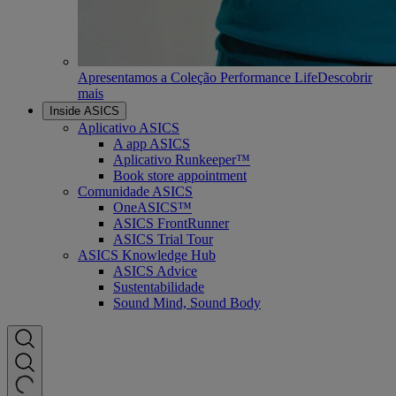
Apresentamos a Coleção Performance Life
Descobrir
mais
Inside ASICS
Aplicativo ASICS
A app ASICS
Aplicativo Runkeeper™
Book store appointment
Comunidade ASICS
OneASICS™
ASICS FrontRunner
ASICS Trial Tour
ASICS Knowledge Hub
ASICS Advice
Sustentabilidade
Sound Mind, Sound Body