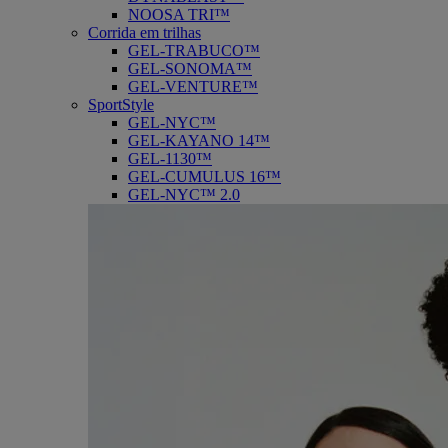
NOOSA TRI™
Corrida em trilhas
GEL-TRABUCO™
GEL-SONOMA™
GEL-VENTURE™
SportStyle
GEL-NYC™
GEL-KAYANO 14™
GEL-1130™
GEL-CUMULUS 16™
GEL-NYC™ 2.0