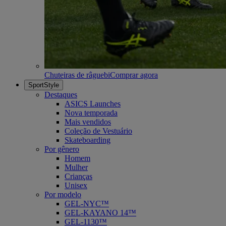
Chuteiras de râguebi
Comprar agora
SportStyle
Destaques
ASICS Launches
Nova temporada
Mais vendidos
Coleção de Vestuário
Skateboarding
Por gênero
Homem
Mulher
Crianças
Unisex
Por modelo
GEL-NYC™
GEL-KAYANO 14™
GEL-1130™