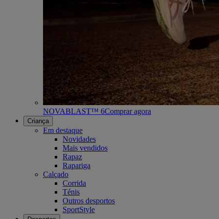
NOVABLAST™ 6
Comprar agora
Criança
Em destaque
Novidades
Mais vendidos
Rapaz
Rapariga
Calçado
Corrida
Ténis
Outros desportos
SportStyle