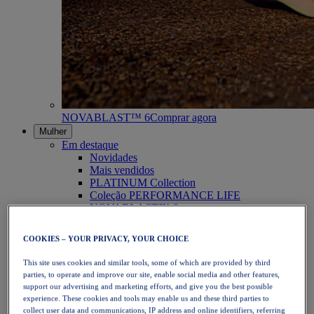
NOVABLAST™ 6
Comprar agora
Mulher
Em destaque
Novidades
Mais vendidos
PLATINUM Collection
Coleção PERFORMANCE LIFE
NOVABLAST™ 6
Calçado
Corrida
COOKIES – YOUR PRIVACY, YOUR CHOICE
Corrida em trilho
Ténis
This site uses cookies and similar tools, some of which are provided by third
Voleibol
parties, to operate and improve our site, enable social media and other features,
Andebol
support our advertising and marketing efforts, and give you the best possible
Padel
experience. These cookies and tools may enable us and these third parties to
Netball
collect user data and communications, IP address and online identifiers, referring