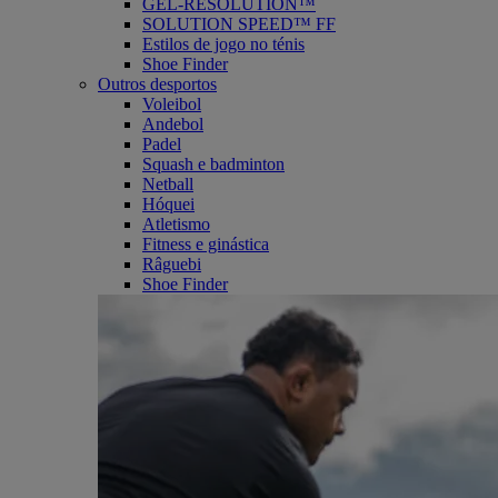
GEL-RESOLUTION™
SOLUTION SPEED™ FF
Estilos de jogo no ténis
Shoe Finder
Outros desportos
Voleibol
Andebol
Padel
Squash e badminton
Netball
Hóquei
Atletismo
Fitness e ginástica
Râguebi
Shoe Finder