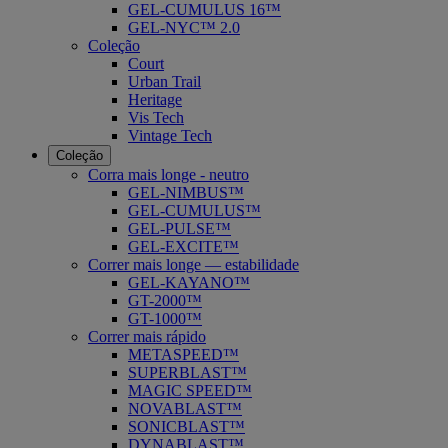
GEL-CUMULUS 16™
GEL-NYC™ 2.0
Coleção
Court
Urban Trail
Heritage
Vis Tech
Vintage Tech
Coleção
Corra mais longe - neutro
GEL-NIMBUS™
GEL-CUMULUS™
GEL-PULSE™
GEL-EXCITE™
Correr mais longe — estabilidade
GEL-KAYANO™
GT-2000™
GT-1000™
Correr mais rápido
METASPEED™
SUPERBLAST™
MAGIC SPEED™
NOVABLAST™
SONICBLAST™
DYNABLAST™