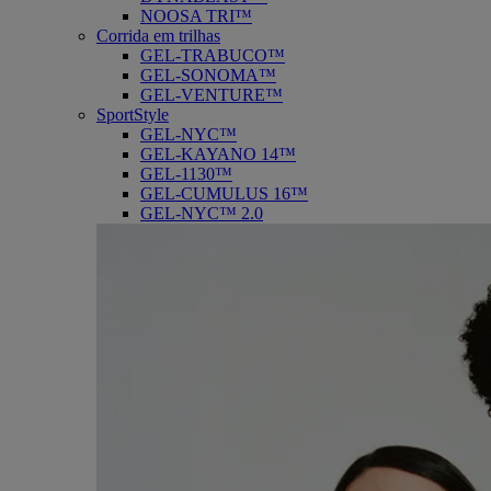
NOOSA TRI™
Corrida em trilhas
GEL-TRABUCO™
GEL-SONOMA™
GEL-VENTURE™
SportStyle
GEL-NYC™
GEL-KAYANO 14™
GEL-1130™
GEL-CUMULUS 16™
GEL-NYC™ 2.0