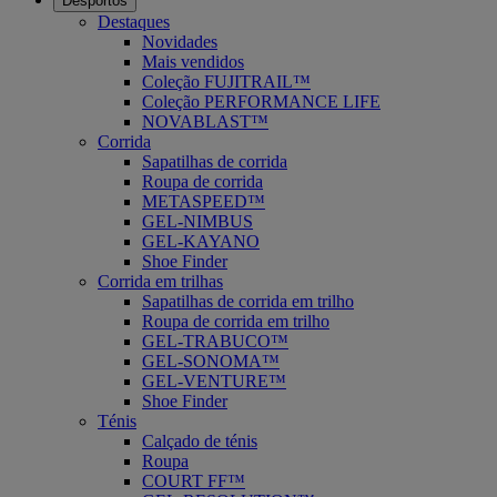
Desportos
Destaques
Novidades
Mais vendidos
Coleção FUJITRAIL™
Coleção PERFORMANCE LIFE
NOVABLAST™
Corrida
Sapatilhas de corrida
Roupa de corrida
METASPEED™
GEL-NIMBUS
GEL-KAYANO
Shoe Finder
Corrida em trilhas
Sapatilhas de corrida em trilho
Roupa de corrida em trilho
GEL-TRABUCO™
GEL-SONOMA™
GEL-VENTURE™
Shoe Finder
Ténis
Calçado de ténis
Roupa
COURT FF™