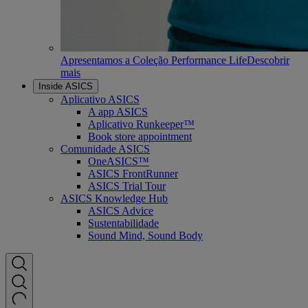
Apresentamos a Coleção Performance Life
Descobrir
mais
Inside ASICS
Aplicativo ASICS
A app ASICS
Aplicativo Runkeeper™
Book store appointment
Comunidade ASICS
OneASICS™
ASICS FrontRunner
ASICS Trial Tour
ASICS Knowledge Hub
ASICS Advice
Sustentabilidade
Sound Mind, Sound Body