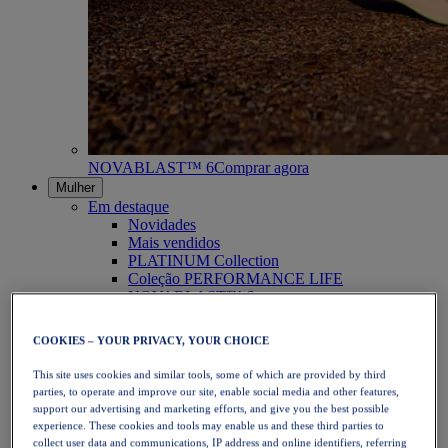
NOVABLAST™ 6
Comprar agora
Mulher
Em destaque
Novidades
Mais vendidos
PLATINUM Collection
Coleção PERFORMANCE LIFE
NOVABLAST™ 6
Calçado
Corrida
COOKIES – YOUR PRIVACY, YOUR CHOICE
Corrida em trilho
Ténis
This site uses cookies and similar tools, some of which are provided by third
Voleibol
parties, to operate and improve our site, enable social media and other features,
Andebol
support our advertising and marketing efforts, and give you the best possible
Padel
experience. These cookies and tools may enable us and these third parties to
Netball
collect user data and communications, IP address and online identifiers, referring