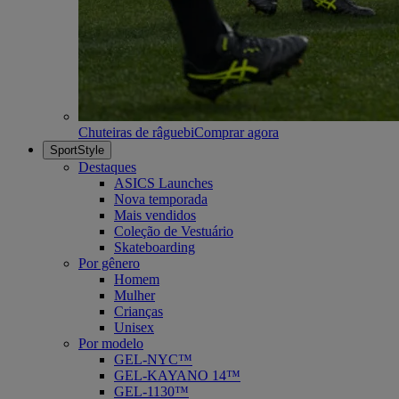
Chuteiras de râguebi
Comprar agora
SportStyle
Destaques
ASICS Launches
Nova temporada
Mais vendidos
Coleção de Vestuário
Skateboarding
Por gênero
Homem
Mulher
Crianças
Unisex
Por modelo
GEL-NYC™
GEL-KAYANO 14™
GEL-1130™