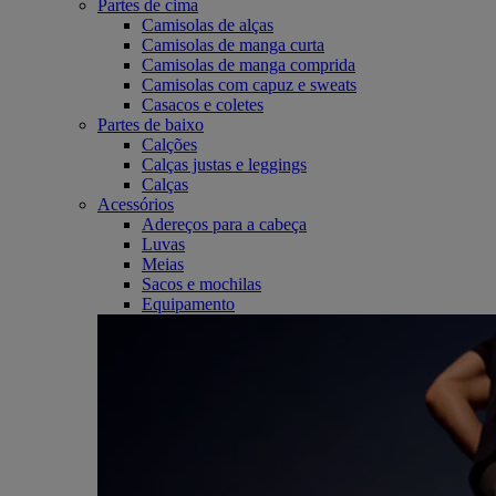
Partes de cima
Camisolas de alças
Camisolas de manga curta
Camisolas de manga comprida
Camisolas com capuz e sweats
Casacos e coletes
Partes de baixo
Calções
Calças justas e leggings
Calças
Acessórios
Adereços para a cabeça
Luvas
Meias
Sacos e mochilas
Equipamento