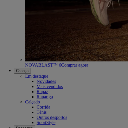
NOVABLAST™ 6
Comprar agora
Criança
Em destaque
Novidades
Mais vendidos
Rapaz
Rapariga
Calçado
Corrida
Ténis
Outros desportos
SportStyle