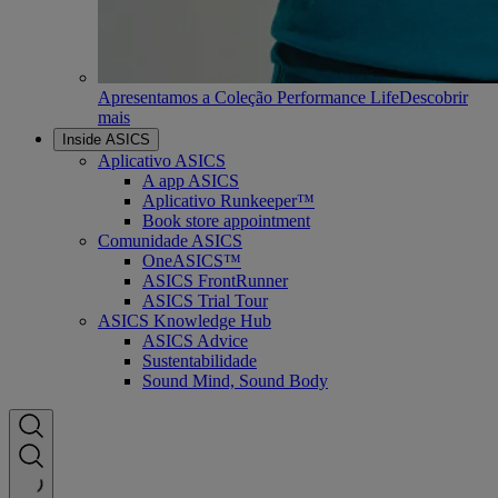
Apresentamos a Coleção Performance Life
Descobrir
mais
Inside ASICS
Aplicativo ASICS
A app ASICS
Aplicativo Runkeeper™
Book store appointment
Comunidade ASICS
OneASICS™
ASICS FrontRunner
ASICS Trial Tour
ASICS Knowledge Hub
ASICS Advice
Sustentabilidade
Sound Mind, Sound Body