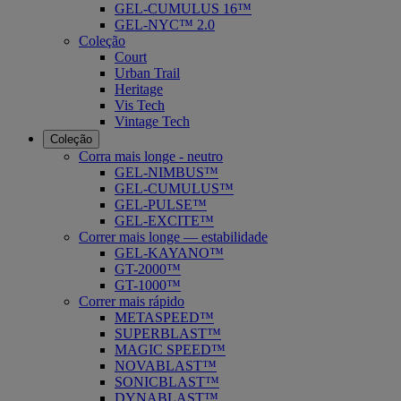
GEL-CUMULUS 16™
GEL-NYC™ 2.0
Coleção
Court
Urban Trail
Heritage
Vis Tech
Vintage Tech
Coleção
Corra mais longe - neutro
GEL-NIMBUS™
GEL-CUMULUS™
GEL-PULSE™
GEL-EXCITE™
Correr mais longe — estabilidade
GEL-KAYANO™
GT-2000™
GT-1000™
Correr mais rápido
METASPEED™
SUPERBLAST™
MAGIC SPEED™
NOVABLAST™
SONICBLAST™
DYNABLAST™