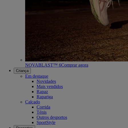
NOVABLAST™ 6
Comprar agora
Criança
Em destaque
Novidades
Mais vendidos
Rapaz
Rapariga
Calçado
Corrida
Ténis
Outros desportos
SportStyle