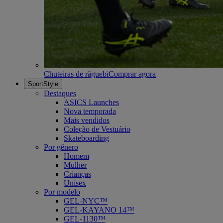
Chuteiras de râguebi
Comprar agora
SportStyle
Destaques
ASICS Launches
Nova temporada
Mais vendidos
Coleção de Vestuário
Skateboarding
Por gênero
Homem
Mulher
Crianças
Unisex
Por modelo
GEL-NYC™
GEL-KAYANO 14™
GEL-1130™