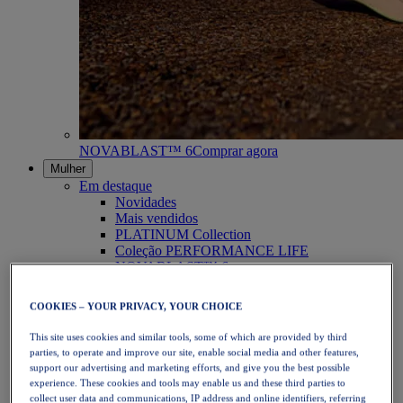
NOVABLAST™ 6
Comprar agora
Mulher
Em destaque
Novidades
Mais vendidos
PLATINUM Collection
Coleção PERFORMANCE LIFE
NOVABLAST™ 6
Calçado
Corrida
COOKIES – YOUR PRIVACY, YOUR CHOICE
Corrida em trilho
Ténis
This site uses cookies and similar tools, some of which are provided by third
Voleibol
parties, to operate and improve our site, enable social media and other features,
Andebol
support our advertising and marketing efforts, and give you the best possible
Padel
experience. These cookies and tools may enable us and these third parties to
Netball
collect user data and communications, IP address and online identifiers, referring