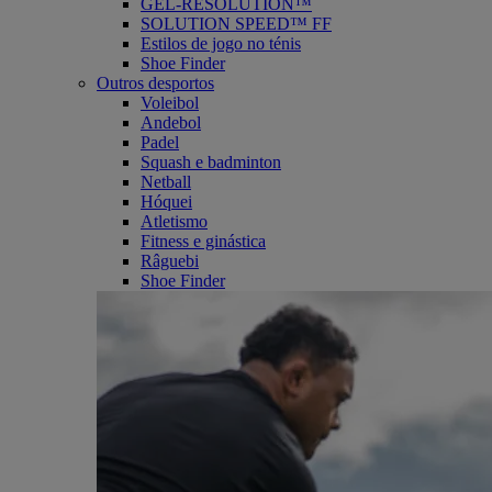
GEL-RESOLUTION™
SOLUTION SPEED™ FF
Estilos de jogo no ténis
Shoe Finder
Outros desportos
Voleibol
Andebol
Padel
Squash e badminton
Netball
Hóquei
Atletismo
Fitness e ginástica
Râguebi
Shoe Finder