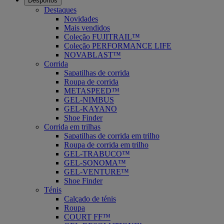
Desportos
Destaques
Novidades
Mais vendidos
Coleção FUJITRAIL™
Coleção PERFORMANCE LIFE
NOVABLAST™
Corrida
Sapatilhas de corrida
Roupa de corrida
METASPEED™
GEL-NIMBUS
GEL-KAYANO
Shoe Finder
Corrida em trilhas
Sapatilhas de corrida em trilho
Roupa de corrida em trilho
GEL-TRABUCO™
GEL-SONOMA™
GEL-VENTURE™
Shoe Finder
Ténis
Calçado de ténis
Roupa
COURT FF™