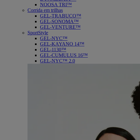
NOOSA TRI™
Corrida em trilhas
GEL-TRABUCO™
GEL-SONOMA™
GEL-VENTURE™
SportStyle
GEL-NYC™
GEL-KAYANO 14™
GEL-1130™
GEL-CUMULUS 16™
GEL-NYC™ 2.0