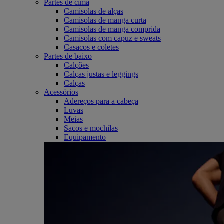
Partes de cima
Camisolas de alças
Camisolas de manga curta
Camisolas de manga comprida
Camisolas com capuz e sweats
Casacos e coletes
Partes de baixo
Calções
Calças justas e leggings
Calças
Acessórios
Adereços para a cabeça
Luvas
Meias
Sacos e mochilas
Equipamento