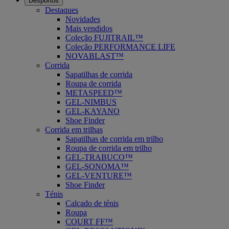
Desportos
Destaques
Novidades
Mais vendidos
Coleção FUJITRAIL™
Coleção PERFORMANCE LIFE
NOVABLAST™
Corrida
Sapatilhas de corrida
Roupa de corrida
METASPEED™
GEL-NIMBUS
GEL-KAYANO
Shoe Finder
Corrida em trilhas
Sapatilhas de corrida em trilho
Roupa de corrida em trilho
GEL-TRABUCO™
GEL-SONOMA™
GEL-VENTURE™
Shoe Finder
Ténis
Calçado de ténis
Roupa
COURT FF™