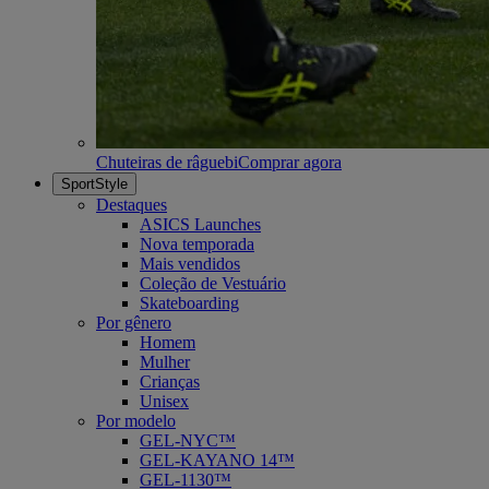
Chuteiras de râguebi
Comprar agora
SportStyle
Destaques
ASICS Launches
Nova temporada
Mais vendidos
Coleção de Vestuário
Skateboarding
Por gênero
Homem
Mulher
Crianças
Unisex
Por modelo
GEL-NYC™
GEL-KAYANO 14™
GEL-1130™