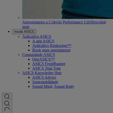
Apresentamos a Coleção Performance Life
Descobrir
mais
Inside ASICS
Aplicativo ASICS
A app ASICS
Aplicativo Runkeeper™
Book store appointment
Comunidade ASICS
OneASICS™
ASICS FrontRunner
ASICS Trial Tour
ASICS Knowledge Hub
ASICS Advice
Sustentabilidade
Sound Mind, Sound Body