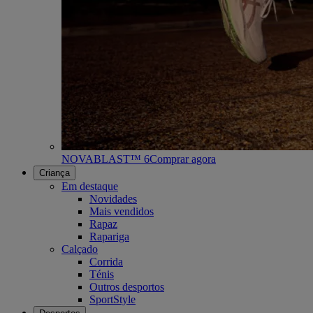
NOVABLAST™ 6
Comprar agora
Criança
Em destaque
Novidades
Mais vendidos
Rapaz
Rapariga
Calçado
Corrida
Ténis
Outros desportos
SportStyle