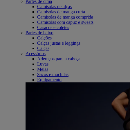
Partes de cima
Camisolas de alças
Camisolas de manga curta
Camisolas de manga comprida
Camisolas com capuz e sweats
Casacos e coletes
Partes de baixo
Calções
Calças justas e leggings
Calças
Acessórios
Adereços para a cabeça
Luvas
Meias
Sacos e mochilas
Equipamento