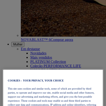
NOVABLAST™ 6
Comprar agora
Mulher
Em destaque
Novidades
Mais vendidos
PLATINUM Collection
Coleção PERFORMANCE LIFE
NOVABLAST™ 6
Calçado
Corrida
COOKIES – YOUR PRIVACY, YOUR CHOICE
Corrida em trilho
Ténis
This site uses cookies and similar tools, some of which are provided by third
Voleibol
parties, to operate and improve our site, enable social media and other features,
Andebol
support our advertising and marketing efforts, and give you the best possible
Padel
experience. These cookies and tools may enable us and these third parties to
Netball
collect user data and communications, IP address and online identifiers, referring