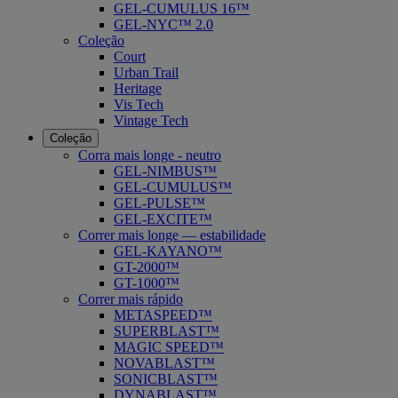
GEL-CUMULUS 16™
GEL-NYC™ 2.0
Coleção
Court
Urban Trail
Heritage
Vis Tech
Vintage Tech
Coleção
Corra mais longe - neutro
GEL-NIMBUS™
GEL-CUMULUS™
GEL-PULSE™
GEL-EXCITE™
Correr mais longe — estabilidade
GEL-KAYANO™
GT-2000™
GT-1000™
Correr mais rápido
METASPEED™
SUPERBLAST™
MAGIC SPEED™
NOVABLAST™
SONICBLAST™
DYNABLAST™