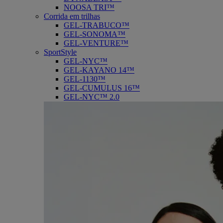
NOOSA TRI™
Corrida em trilhas
GEL-TRABUCO™
GEL-SONOMA™
GEL-VENTURE™
SportStyle
GEL-NYC™
GEL-KAYANO 14™
GEL-1130™
GEL-CUMULUS 16™
GEL-NYC™ 2.0