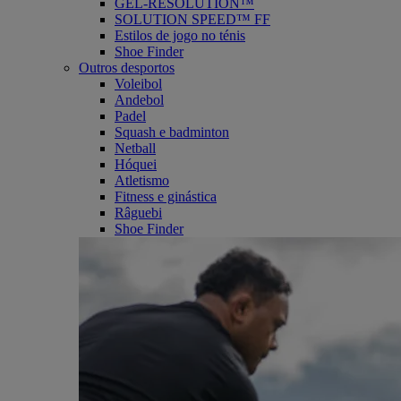
GEL-RESOLUTION™
SOLUTION SPEED™ FF
Estilos de jogo no ténis
Shoe Finder
Outros desportos
Voleibol
Andebol
Padel
Squash e badminton
Netball
Hóquei
Atletismo
Fitness e ginástica
Râguebi
Shoe Finder