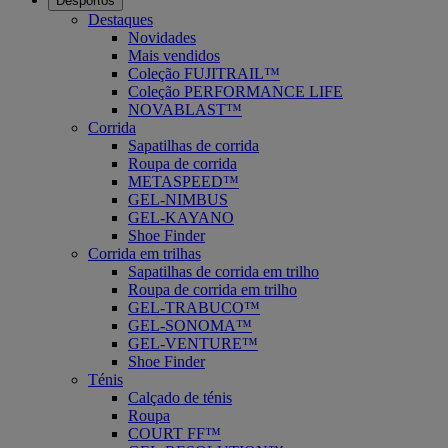
Desportos
Destaques
Novidades
Mais vendidos
Coleção FUJITRAIL™
Coleção PERFORMANCE LIFE
NOVABLAST™
Corrida
Sapatilhas de corrida
Roupa de corrida
METASPEED™
GEL-NIMBUS
GEL-KAYANO
Shoe Finder
Corrida em trilhas
Sapatilhas de corrida em trilho
Roupa de corrida em trilho
GEL-TRABUCO™
GEL-SONOMA™
GEL-VENTURE™
Shoe Finder
Ténis
Calçado de ténis
Roupa
COURT FF™