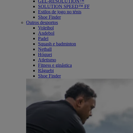
GEL-RESOLUTION™
SOLUTION SPEED™ FF
Estilos de jogo no ténis
Shoe Finder
Outros desportos
Voleibol
Andebol
Padel
Squash e badminton
Netball
Hóquei
Atletismo
Fitness e ginástica
Râguebi
Shoe Finder