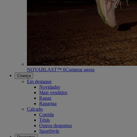
NOVABLAST™ 6
Comprar agora
Criança
Em destaque
Novidades
Mais vendidos
Rapaz
Rapariga
Calçado
Corrida
Ténis
Outros desportos
SportStyle