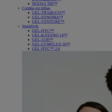
NOOSA TRI™
Corrida em trilhas
GEL-TRABUCO™
GEL-SONOMA™
GEL-VENTURE™
SportStyle
GEL-NYC™
GEL-KAYANO 14™
GEL-1130™
GEL-CUMULUS 16™
GEL-NYC™ 2.0