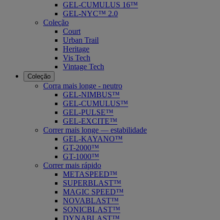
GEL-CUMULUS 16™
GEL-NYC™ 2.0
Coleção
Court
Urban Trail
Heritage
Vis Tech
Vintage Tech
Coleção
Corra mais longe - neutro
GEL-NIMBUS™
GEL-CUMULUS™
GEL-PULSE™
GEL-EXCITE™
Correr mais longe — estabilidade
GEL-KAYANO™
GT-2000™
GT-1000™
Correr mais rápido
METASPEED™
SUPERBLAST™
MAGIC SPEED™
NOVABLAST™
SONICBLAST™
DYNABLAST™