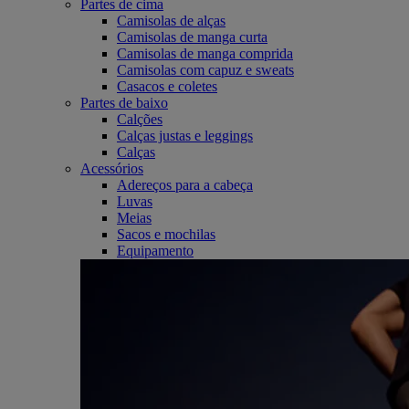
Partes de cima
Camisolas de alças
Camisolas de manga curta
Camisolas de manga comprida
Camisolas com capuz e sweats
Casacos e coletes
Partes de baixo
Calções
Calças justas e leggings
Calças
Acessórios
Adereços para a cabeça
Luvas
Meias
Sacos e mochilas
Equipamento