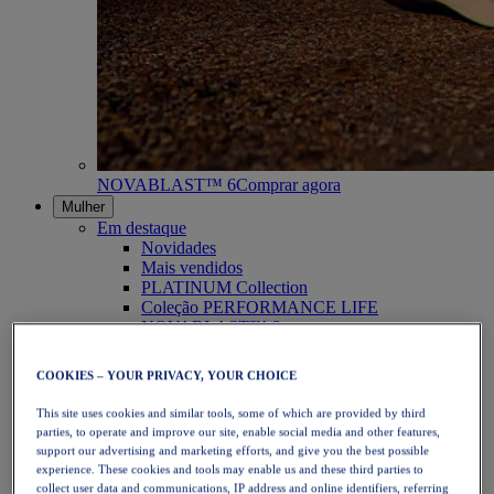
NOVABLAST™ 6
Comprar agora
Mulher
Em destaque
Novidades
Mais vendidos
PLATINUM Collection
Coleção PERFORMANCE LIFE
NOVABLAST™ 6
Calçado
Corrida
COOKIES – YOUR PRIVACY, YOUR CHOICE
Corrida em trilho
Ténis
This site uses cookies and similar tools, some of which are provided by third
Voleibol
parties, to operate and improve our site, enable social media and other features,
Andebol
support our advertising and marketing efforts, and give you the best possible
Padel
experience. These cookies and tools may enable us and these third parties to
Netball
collect user data and communications, IP address and online identifiers, referring