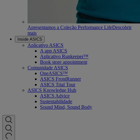
Apresentamos a Coleção Performance Life
Descobrir
mais
Inside ASICS
Aplicativo ASICS
A app ASICS
Aplicativo Runkeeper™
Book store appointment
Comunidade ASICS
OneASICS™
ASICS FrontRunner
ASICS Trial Tour
ASICS Knowledge Hub
ASICS Advice
Sustentabilidade
Sound Mind, Sound Body