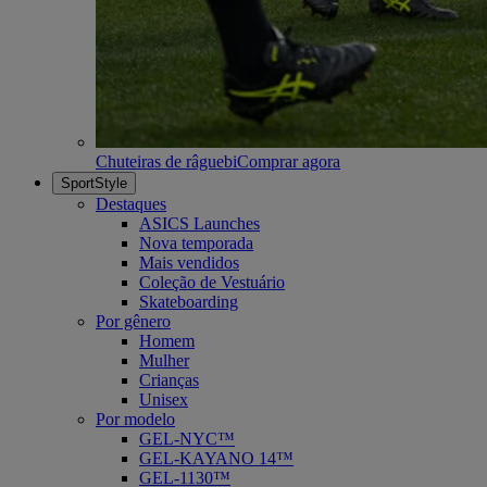
Chuteiras de râguebi
Comprar agora
SportStyle
Destaques
ASICS Launches
Nova temporada
Mais vendidos
Coleção de Vestuário
Skateboarding
Por gênero
Homem
Mulher
Crianças
Unisex
Por modelo
GEL-NYC™
GEL-KAYANO 14™
GEL-1130™