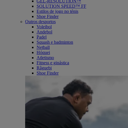
GEL-RESOLUTION™
SOLUTION SPEED™ FF
Estilos de jogo no ténis
Shoe Finder
Outros desportos
Voleibol
Andebol
Padel
Squash e badminton
Netball
Hóquei
Atletismo
Fitness e ginástica
Râguebi
Shoe Finder