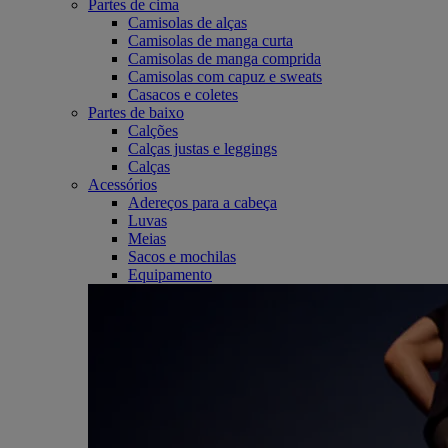
Partes de cima
Camisolas de alças
Camisolas de manga curta
Camisolas de manga comprida
Camisolas com capuz e sweats
Casacos e coletes
Partes de baixo
Calções
Calças justas e leggings
Calças
Acessórios
Adereços para a cabeça
Luvas
Meias
Sacos e mochilas
Equipamento