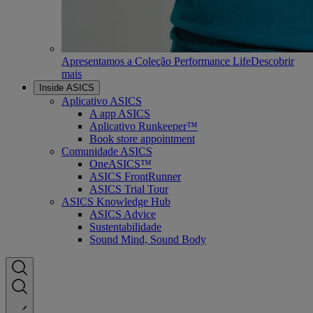
Apresentamos a Coleção Performance Life
Descobrir
mais
Inside ASICS
Aplicativo ASICS
A app ASICS
Aplicativo Runkeeper™
Book store appointment
Comunidade ASICS
OneASICS™
ASICS FrontRunner
ASICS Trial Tour
ASICS Knowledge Hub
ASICS Advice
Sustentabilidade
Sound Mind, Sound Body