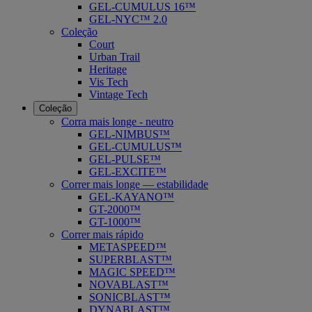
GEL-CUMULUS 16™
GEL-NYC™ 2.0
Coleção
Court
Urban Trail
Heritage
Vis Tech
Vintage Tech
Coleção
Corra mais longe - neutro
GEL-NIMBUS™
GEL-CUMULUS™
GEL-PULSE™
GEL-EXCITE™
Correr mais longe — estabilidade
GEL-KAYANO™
GT-2000™
GT-1000™
Correr mais rápido
METASPEED™
SUPERBLAST™
MAGIC SPEED™
NOVABLAST™
SONICBLAST™
DYNABLAST™