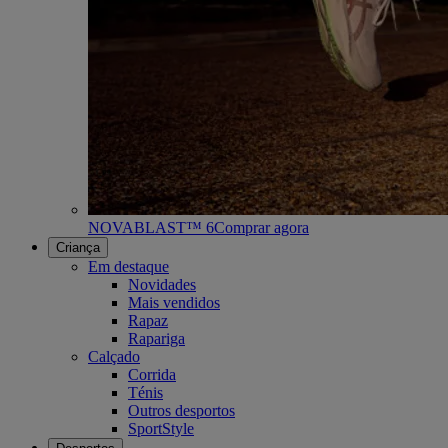
NOVABLAST™ 6
Comprar agora
Criança
Em destaque
Novidades
Mais vendidos
Rapaz
Rapariga
Calçado
Corrida
Ténis
Outros desportos
SportStyle