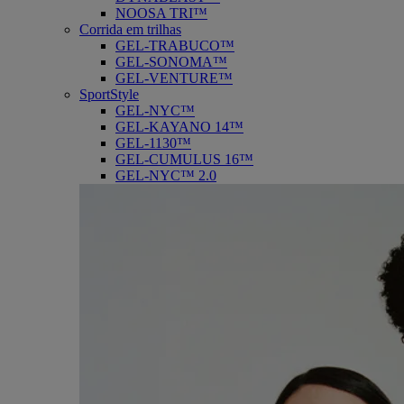
NOOSA TRI™
Corrida em trilhas
GEL-TRABUCO™
GEL-SONOMA™
GEL-VENTURE™
SportStyle
GEL-NYC™
GEL-KAYANO 14™
GEL-1130™
GEL-CUMULUS 16™
GEL-NYC™ 2.0