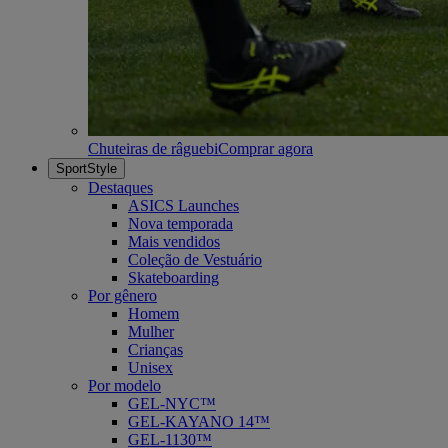
Chuteiras de râguebi
Comprar agora
SportStyle
Destaques
ASICS Launches
Nova temporada
Mais vendidos
Coleção de Vestuário
Skateboarding
Por gênero
Homem
Mulher
Crianças
Unisex
Por modelo
GEL-NYC™
GEL-KAYANO 14™
GEL-1130™