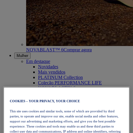
NOVABLAST™ 6
Comprar agora
Mulher
Em destaque
Novidades
Mais vendidos
PLATINUM Collection
Coleção PERFORMANCE LIFE
NOVABLAST™ 6
Calçado
Corrida
COOKIES – YOUR PRIVACY, YOUR CHOICE
Corrida em trilho
Ténis
This site uses cookies and similar tools, some of which are provided by third
Voleibol
parties, to operate and improve our site, enable social media and other features,
Andebol
support our advertising and marketing efforts, and give you the best possible
Padel
experience. These cookies and tools may enable us and these third parties to
Netball
collect user data and communications, IP address and online identifiers, referring