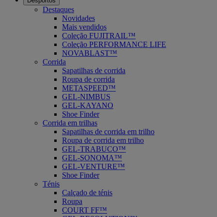
Desportos
Destaques
Novidades
Mais vendidos
Coleção FUJITRAIL™
Coleção PERFORMANCE LIFE
NOVABLAST™
Corrida
Sapatilhas de corrida
Roupa de corrida
METASPEED™
GEL-NIMBUS
GEL-KAYANO
Shoe Finder
Corrida em trilhas
Sapatilhas de corrida em trilho
Roupa de corrida em trilho
GEL-TRABUCO™
GEL-SONOMA™
GEL-VENTURE™
Shoe Finder
Ténis
Calçado de ténis
Roupa
COURT FF™