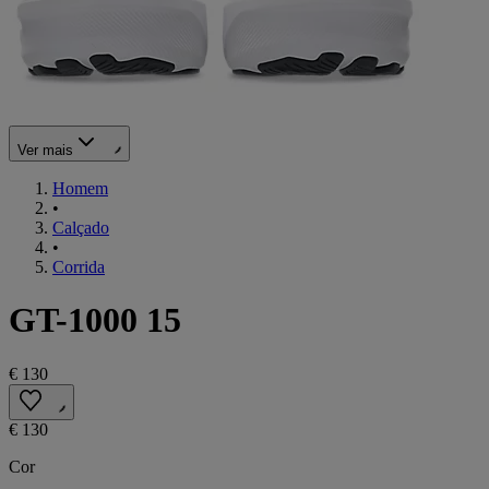
Ver mais
Homem
•
Calçado
•
Corrida
GT-1000 15
€ 130
€ 130
Cor