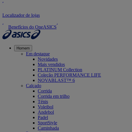
Localizador de lojas
Benefícios do OneASICS
Homem
Em destaque
Novidades
Mais vendidos
PLATINUM Collection
Coleção PERFORMANCE LIFE
NOVABLAST™ 6
Calçado
Corrida
Corrida em trilho
Ténis
Voleibol
Andebol
Padel
SportStyle
Caminhada