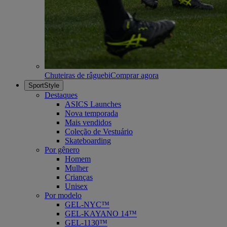
Chuteiras de râguebi
Comprar agora
SportStyle
Destaques
ASICS Launches
Nova temporada
Mais vendidos
Coleção de Vestuário
Skateboarding
Por gênero
Homem
Mulher
Crianças
Unisex
Por modelo
GEL-NYC™
GEL-KAYANO 14™
GEL-1130™