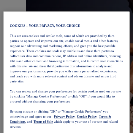
COOKIES – YOUR PRIVACY, YOUR CHOICE
This site uses cookies and similar tools, some of which are provided by third
parties, to operate and improve our site, enable social media and other features,
support our advertising and marketing efforts, and give you the best possible
experience. These cookies and tools may enable us and these third parties to
collect user data and communications, IP address and online identifiers, referring
URLs and other content and browsing information, and to record user interactions
with this site. We and these third parties use this information to analyze and
improve our performance, provide you with a more personalized experiences,
and reach you with more relevant content and ads on this site and across third
party sites.
You can review and change your preferences for certain cookies used on our site
by clicking "Manage Cookie Preferences" or click “OK” if you would like to
proceed without changing your preferences.
By using this site or clicking "OK" or "Manage Cookie Preferences" you
acknowledge and agree to our
Privacy Policy,
Cookie Policy,
Terms &
Conditions,
and
Terms of Sale
which apply to your use of our site and related
services.