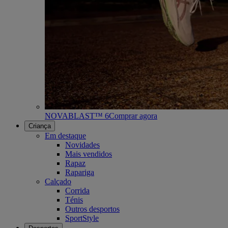
NOVABLAST™ 6
Comprar agora
Criança
Em destaque
Novidades
Mais vendidos
Rapaz
Rapariga
Calçado
Corrida
Ténis
Outros desportos
SportStyle