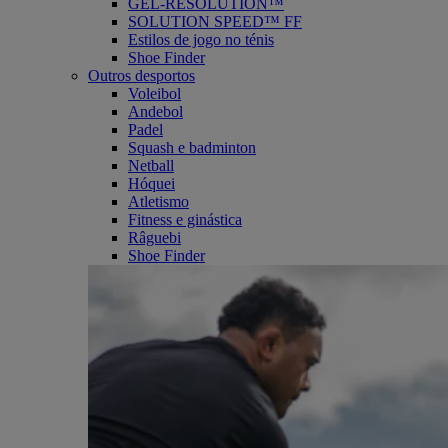
GEL-RESOLUTION™
SOLUTION SPEED™ FF
Estilos de jogo no ténis
Shoe Finder
Outros desportos
Voleibol
Andebol
Padel
Squash e badminton
Netball
Hóquei
Atletismo
Fitness e ginástica
Râguebi
Shoe Finder