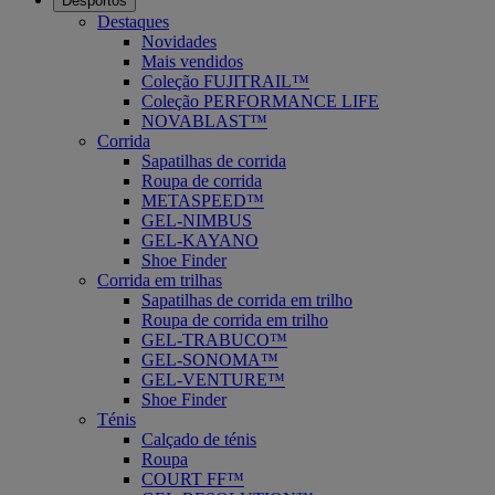
Desportos
Destaques
Novidades
Mais vendidos
Coleção FUJITRAIL™
Coleção PERFORMANCE LIFE
NOVABLAST™
Corrida
Sapatilhas de corrida
Roupa de corrida
METASPEED™
GEL-NIMBUS
GEL-KAYANO
Shoe Finder
Corrida em trilhas
Sapatilhas de corrida em trilho
Roupa de corrida em trilho
GEL-TRABUCO™
GEL-SONOMA™
GEL-VENTURE™
Shoe Finder
Ténis
Calçado de ténis
Roupa
COURT FF™