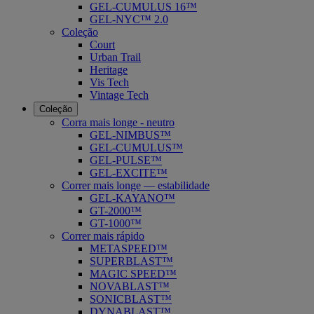
GEL-CUMULUS 16™
GEL-NYC™ 2.0
Coleção
Court
Urban Trail
Heritage
Vis Tech
Vintage Tech
Coleção
Corra mais longe - neutro
GEL-NIMBUS™
GEL-CUMULUS™
GEL-PULSE™
GEL-EXCITE™
Correr mais longe — estabilidade
GEL-KAYANO™
GT-2000™
GT-1000™
Correr mais rápido
METASPEED™
SUPERBLAST™
MAGIC SPEED™
NOVABLAST™
SONICBLAST™
DYNABLAST™