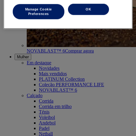
Manage Cookie
OK
Preferences
NOVABLAST™ 6
Comprar agora
Mulher
Em destaque
Novidades
Mais vendidos
PLATINUM Collection
Coleção PERFORMANCE LIFE
NOVABLAST™ 6
Calçado
Corrida
Corrida em trilho
Ténis
Voleibol
Andebol
Padel
Netball