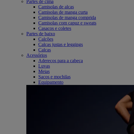
Partes de cima
Camisolas de alças
Camisolas de manga curta
Camisolas de manga comprida
Camisolas com capuz e sweats
Casacos e coletes
Partes de baixo
Calções
Calças justas e leggings
Calças
Acessórios
Adereços para a cabeça
Luvas
Meias
Sacos e mochilas
Equipamento