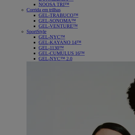
NOOSA TRI™
Corrida em trilhas
GEL-TRABUCO™
GEL-SONOMA™
GEL-VENTURE™
SportStyle
GEL-NYC™
GEL-KAYANO 14™
GEL-1130™
GEL-CUMULUS 16™
GEL-NYC™ 2.0