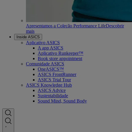
Apresentamos a Coleção Performance Life
Descobrir
mais
Inside ASICS
Aplicativo ASICS
A app ASICS
Aplicativo Runkeeper™
Book store appointment
Comunidade ASICS
OneASICS™
ASICS FrontRunner
ASICS Trial Tour
ASICS Knowledge Hub
ASICS Advice
Sustentabilidade
Sound Mind, Sound Body