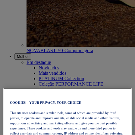
NOVABLAST™ 6
Comprar agora
Mulher
Em destaque
Novidades
Mais vendidos
PLATINUM Collection
Coleção PERFORMANCE LIFE
NOVABLAST™ 6
Calçado
Corrida
COOKIES – YOUR PRIVACY, YOUR CHOICE
Corrida em trilho
Ténis
This site uses cookies and similar tools, some of which are provided by third
Voleibol
parties, to operate and improve our site, enable social media and other features,
Andebol
support our advertising and marketing efforts, and give you the best possible
Padel
experience. These cookies and tools may enable us and these third parties to
Netball
collect user data and communications, IP address and online identifiers, referring