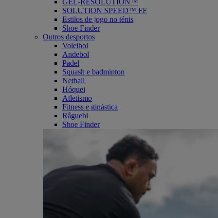
GEL-RESOLUTION™
SOLUTION SPEED™ FF
Estilos de jogo no ténis
Shoe Finder
Outros desportos
Voleibol
Andebol
Padel
Squash e badminton
Netball
Hóquei
Atletismo
Fitness e ginástica
Râguebi
Shoe Finder