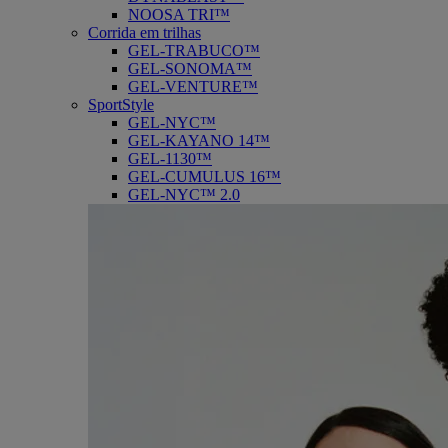
NOOSA TRI™
Corrida em trilhas
GEL-TRABUCO™
GEL-SONOMA™
GEL-VENTURE™
SportStyle
GEL-NYC™
GEL-KAYANO 14™
GEL-1130™
GEL-CUMULUS 16™
GEL-NYC™ 2.0