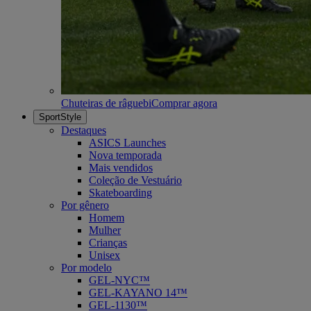
Chuteiras de râguebi
Comprar agora
SportStyle
Destaques
ASICS Launches
Nova temporada
Mais vendidos
Coleção de Vestuário
Skateboarding
Por gênero
Homem
Mulher
Crianças
Unisex
Por modelo
GEL-NYC™
GEL-KAYANO 14™
GEL-1130™