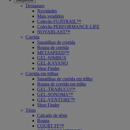
Desportos
Destaques
Novidades
Mais vendidos
Coleção FUJITRAIL™
Coleção PERFORMANCE LIFE
NOVABLAST™
Corrida
Sapatilhas de corrida
Roupa de corrida
METASPEED™
GEL-NIMBUS
GEL-KAYANO
Shoe Finder
Corrida em trilhas
Sapatilhas de corrida em trilho
Roupa de corrida em trilho
GEL-TRABUCO™
GEL-SONOMA™
GEL-VENTURE™
Shoe Finder
Ténis
Calçado de ténis
Roupa
COURT FF™