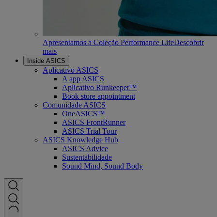
Apresentamos a Coleção Performance Life
Descobrir
mais
Inside ASICS
Aplicativo ASICS
A app ASICS
Aplicativo Runkeeper™
Book store appointment
Comunidade ASICS
OneASICS™
ASICS FrontRunner
ASICS Trial Tour
ASICS Knowledge Hub
ASICS Advice
Sustentabilidade
Sound Mind, Sound Body