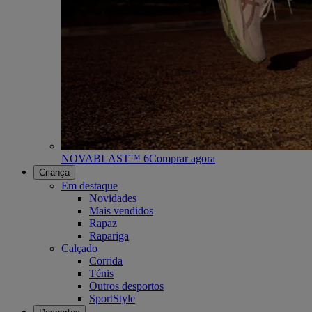
NOVABLAST™ 6
Comprar agora
Criança
Em destaque
Novidades
Mais vendidos
Rapaz
Rapariga
Calçado
Corrida
Ténis
Outros desportos
SportStyle