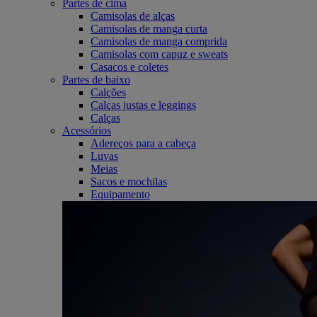
Partes de cima
Camisolas de alças
Camisolas de manga curta
Camisolas de manga comprida
Camisolas com capuz e sweats
Casacos e coletes
Partes de baixo
Calções
Calças justas e leggings
Calças
Acessórios
Adereços para a cabeça
Luvas
Meias
Sacos e mochilas
Equipamento