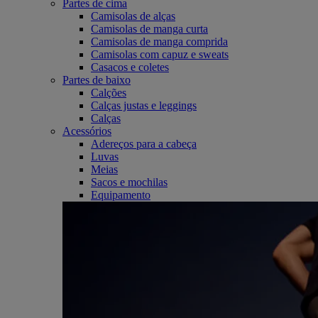
Partes de cima
Camisolas de alças
Camisolas de manga curta
Camisolas de manga comprida
Camisolas com capuz e sweats
Casacos e coletes
Partes de baixo
Calções
Calças justas e leggings
Calças
Acessórios
Adereços para a cabeça
Luvas
Meias
Sacos e mochilas
Equipamento