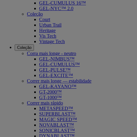
GEL-CUMULUS 16™
GEL-NYC™ 2.0
Coleção
Court
Urban Trail
Heritage
Vis Tech
Vintage Tech
Coleção
Corra mais longe - neutro
GEL-NIMBUS™
GEL-CUMULUS™
GEL-PULSE™
GEL-EXCITE™
Correr mais longe — estabilidade
GEL-KAYANO™
GT-2000™
GT-1000™
Correr mais rápido
METASPEED™
SUPERBLAST™
MAGIC SPEED™
NOVABLAST™
SONICBLAST™
DYNABLAST™