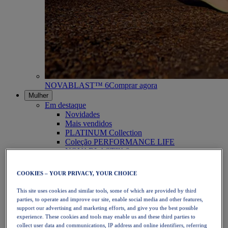
NOVABLAST™ 6
Comprar agora
Mulher
Em destaque
Novidades
Mais vendidos
PLATINUM Collection
Coleção PERFORMANCE LIFE
NOVABLAST™ 6
Calçado
Corrida
COOKIES – YOUR PRIVACY, YOUR CHOICE
Corrida em trilho
Ténis
This site uses cookies and similar tools, some of which are provided by third
Voleibol
parties, to operate and improve our site, enable social media and other features,
Andebol
support our advertising and marketing efforts, and give you the best possible
Padel
experience. These cookies and tools may enable us and these third parties to
Netball
collect user data and communications, IP address and online identifiers, referring