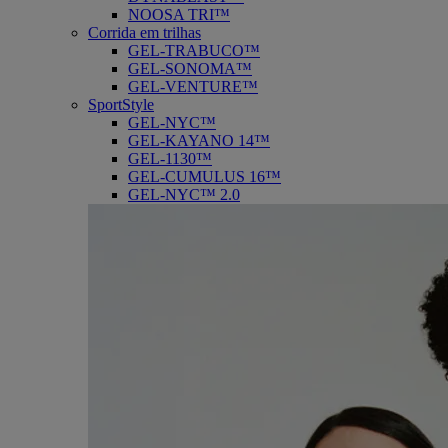
NOOSA TRI™
Corrida em trilhas
GEL-TRABUCO™
GEL-SONOMA™
GEL-VENTURE™
SportStyle
GEL-NYC™
GEL-KAYANO 14™
GEL-1130™
GEL-CUMULUS 16™
GEL-NYC™ 2.0