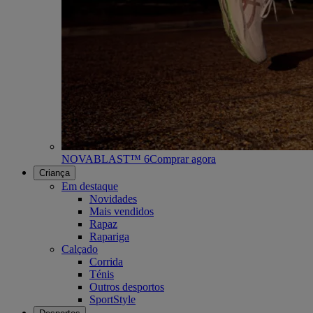
NOVABLAST™ 6
Comprar agora
Criança
Em destaque
Novidades
Mais vendidos
Rapaz
Rapariga
Calçado
Corrida
Ténis
Outros desportos
SportStyle