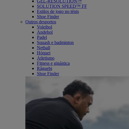
GEL-RESOLUTION™
SOLUTION SPEED™ FF
Estilos de jogo no ténis
Shoe Finder
Outros desportos
Voleibol
Andebol
Padel
Squash e badminton
Netball
Hóquei
Atletismo
Fitness e ginástica
Râguebi
Shoe Finder