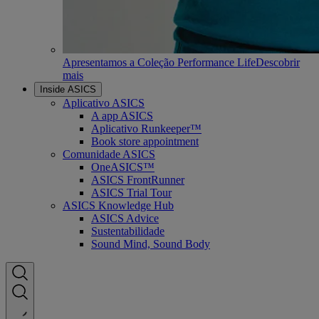
Apresentamos a Coleção Performance Life
Descobrir
mais
Inside ASICS
Aplicativo ASICS
A app ASICS
Aplicativo Runkeeper™
Book store appointment
Comunidade ASICS
OneASICS™
ASICS FrontRunner
ASICS Trial Tour
ASICS Knowledge Hub
ASICS Advice
Sustentabilidade
Sound Mind, Sound Body