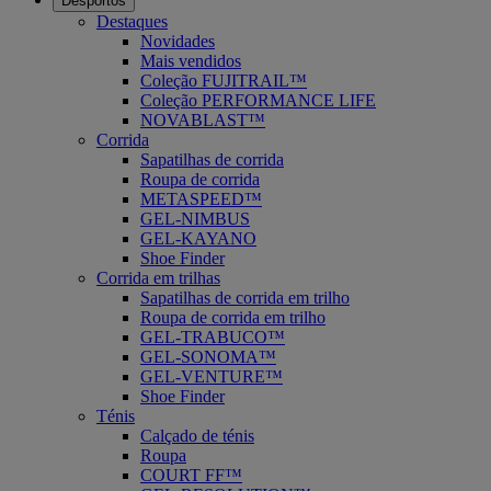
Desportos
Destaques
Novidades
Mais vendidos
Coleção FUJITRAIL™
Coleção PERFORMANCE LIFE
NOVABLAST™
Corrida
Sapatilhas de corrida
Roupa de corrida
METASPEED™
GEL-NIMBUS
GEL-KAYANO
Shoe Finder
Corrida em trilhas
Sapatilhas de corrida em trilho
Roupa de corrida em trilho
GEL-TRABUCO™
GEL-SONOMA™
GEL-VENTURE™
Shoe Finder
Ténis
Calçado de ténis
Roupa
COURT FF™