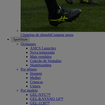
Chuteiras de râguebi
Comprar agora
SportStyle
Destaques
ASICS Launches
Nova temporada
Mais vendidos
Coleção de Vestuário
Skateboarding
Por gênero
Homem
Mulher
Crianças
Unisex
Por modelo
GEL-NYC™
GEL-KAYANO 14™
GEL-1130™