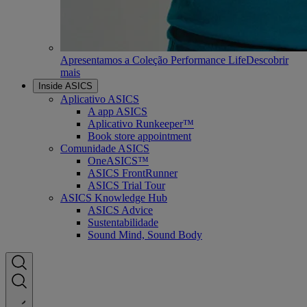
Apresentamos a Coleção Performance Life
Descobrir
mais
Inside ASICS
Aplicativo ASICS
A app ASICS
Aplicativo Runkeeper™
Book store appointment
Comunidade ASICS
OneASICS™
ASICS FrontRunner
ASICS Trial Tour
ASICS Knowledge Hub
ASICS Advice
Sustentabilidade
Sound Mind, Sound Body