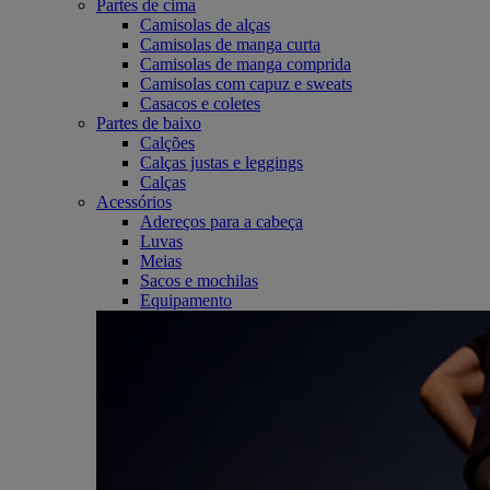
Partes de cima
Camisolas de alças
Camisolas de manga curta
Camisolas de manga comprida
Camisolas com capuz e sweats
Casacos e coletes
Partes de baixo
Calções
Calças justas e leggings
Calças
Acessórios
Adereços para a cabeça
Luvas
Meias
Sacos e mochilas
Equipamento