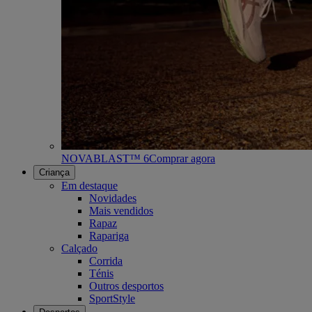
NOVABLAST™ 6
Comprar agora
Criança
Em destaque
Novidades
Mais vendidos
Rapaz
Rapariga
Calçado
Corrida
Ténis
Outros desportos
SportStyle