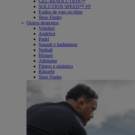
GEL-RESOLUTION™
SOLUTION SPEED™ FF
Estilos de jogo no ténis
Shoe Finder
Outros desportos
Voleibol
Andebol
Padel
Squash e badminton
Netball
Hóquei
Atletismo
Fitness e ginástica
Râguebi
Shoe Finder