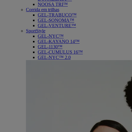
NOOSA TRI™
Corrida em trilhas
GEL-TRABUCO™
GEL-SONOMA™
GEL-VENTURE™
SportStyle
GEL-NYC™
GEL-KAYANO 14™
GEL-1130™
GEL-CUMULUS 16™
GEL-NYC™ 2.0