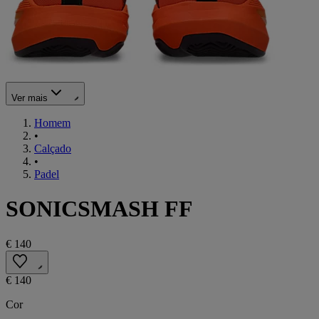
Ver mais
Homem
•
Calçado
•
Padel
SONICSMASH FF
€ 140
€ 140
Cor