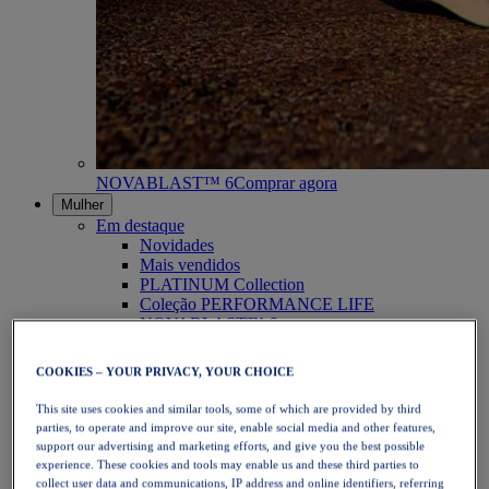
NOVABLAST™ 6
Comprar agora
Mulher
Em destaque
Novidades
Mais vendidos
PLATINUM Collection
Coleção PERFORMANCE LIFE
NOVABLAST™ 6
Calçado
Corrida
COOKIES – YOUR PRIVACY, YOUR CHOICE
Corrida em trilho
Ténis
This site uses cookies and similar tools, some of which are provided by third
Voleibol
parties, to operate and improve our site, enable social media and other features,
Andebol
support our advertising and marketing efforts, and give you the best possible
Padel
experience. These cookies and tools may enable us and these third parties to
Netball
collect user data and communications, IP address and online identifiers, referring