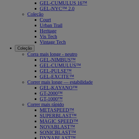
GEL-CUMULUS 16™
GEL-NYC™ 2.0
Coleção
Court
Urban Trail
Heritage
Vis Tech
Vintage Tech
Coleção
Corra mais longe - neutro
GEL-NIMBUS™
GEL-CUMULUS™
GEL-PULSE™
GEL-EXCITE™
Correr mais longe — estabilidade
GEL-KAYANO™
GT-2000™
GT-1000™
Correr mais rápido
METASPEED™
SUPERBLAST™
MAGIC SPEED™
NOVABLAST™
SONICBLAST™
DYNABLAST™