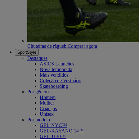
Chuteiras de râguebi
Comprar agora
SportStyle
Destaques
ASICS Launches
Nova temporada
Mais vendidos
Coleção de Vestuário
Skateboarding
Por gênero
Homem
Mulher
Crianças
Unisex
Por modelo
GEL-NYC™
GEL-KAYANO 14™
GEL-1130™