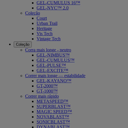
GEL-CUMULUS 16™
GEL-NYC™ 2.0
Coleção
Court
Urban Trail
Heritage
Vis Tech
Vintage Tech
Coleção
Corra mais longe - neutro
GEL-NIMBUS™
GEL-CUMULUS™
GEL-PULSE™
GEL-EXCITE™
Correr mais longe — estabilidade
GEL-KAYANO™
GT-2000™
GT-1000™
Correr mais rápido
METASPEED™
SUPERBLAST™
MAGIC SPEED™
NOVABLAST™
SONICBLAST™
DYNABLAST™