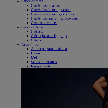
Partes de cima
Camisolas de alças
Camisolas de manga curta
Camisolas de manga comprida
Camisolas com capuz e sweats
Casacos e coletes
Partes de baixo
Calções
Calças justas e leggings
Calças
Acessórios
Adereços para a cabeça
Luvas
Meias
Sacos e mochilas
Equipamento