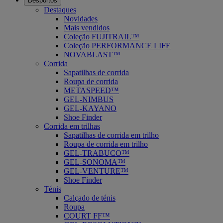
Desportos
Destaques
Novidades
Mais vendidos
Coleção FUJITRAIL™
Coleção PERFORMANCE LIFE
NOVABLAST™
Corrida
Sapatilhas de corrida
Roupa de corrida
METASPEED™
GEL-NIMBUS
GEL-KAYANO
Shoe Finder
Corrida em trilhas
Sapatilhas de corrida em trilho
Roupa de corrida em trilho
GEL-TRABUCO™
GEL-SONOMA™
GEL-VENTURE™
Shoe Finder
Ténis
Calçado de ténis
Roupa
COURT FF™