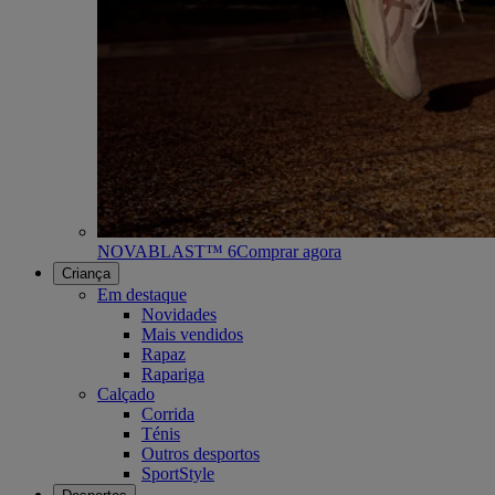
NOVABLAST™ 6
Comprar agora
Criança
Em destaque
Novidades
Mais vendidos
Rapaz
Rapariga
Calçado
Corrida
Ténis
Outros desportos
SportStyle