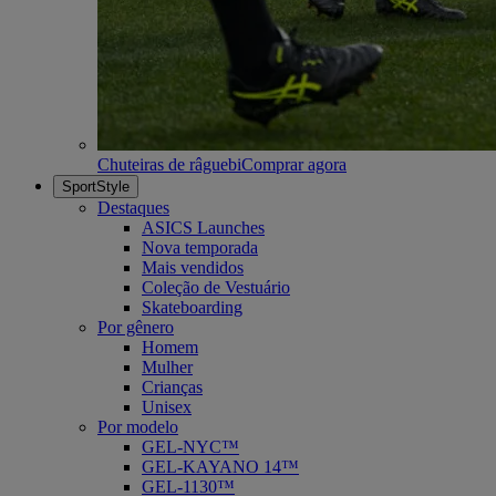
Chuteiras de râguebi
Comprar agora
SportStyle
Destaques
ASICS Launches
Nova temporada
Mais vendidos
Coleção de Vestuário
Skateboarding
Por gênero
Homem
Mulher
Crianças
Unisex
Por modelo
GEL-NYC™
GEL-KAYANO 14™
GEL-1130™