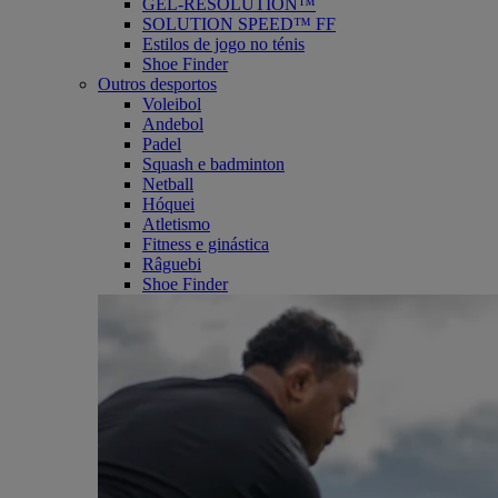
GEL-RESOLUTION™
SOLUTION SPEED™ FF
Estilos de jogo no ténis
Shoe Finder
Outros desportos
Voleibol
Andebol
Padel
Squash e badminton
Netball
Hóquei
Atletismo
Fitness e ginástica
Râguebi
Shoe Finder