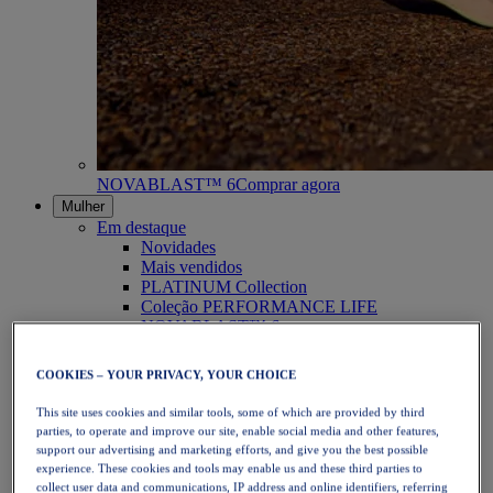
NOVABLAST™ 6
Comprar agora
Mulher
Em destaque
Novidades
Mais vendidos
PLATINUM Collection
Coleção PERFORMANCE LIFE
NOVABLAST™ 6
Calçado
Corrida
COOKIES – YOUR PRIVACY, YOUR CHOICE
Corrida em trilho
Ténis
This site uses cookies and similar tools, some of which are provided by third
Voleibol
parties, to operate and improve our site, enable social media and other features,
Andebol
support our advertising and marketing efforts, and give you the best possible
Padel
experience. These cookies and tools may enable us and these third parties to
Netball
collect user data and communications, IP address and online identifiers, referring