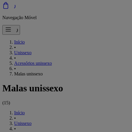
Navegação Móvel
Início
•
Unissexo
•
Acessórios unissexo
•
Malas unissexo
Malas unissexo
(
15
)
Início
•
Unissexo
•