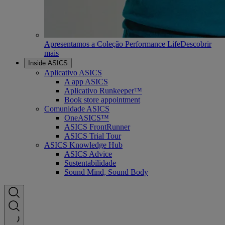
Apresentamos a Coleção Performance Life
Descobrir
mais
Inside ASICS
Aplicativo ASICS
A app ASICS
Aplicativo Runkeeper™
Book store appointment
Comunidade ASICS
OneASICS™
ASICS FrontRunner
ASICS Trial Tour
ASICS Knowledge Hub
ASICS Advice
Sustentabilidade
Sound Mind, Sound Body