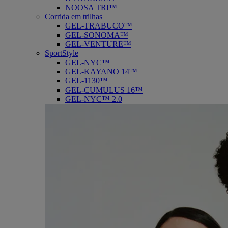
NOOSA TRI™
Corrida em trilhas
GEL-TRABUCO™
GEL-SONOMA™
GEL-VENTURE™
SportStyle
GEL-NYC™
GEL-KAYANO 14™
GEL-1130™
GEL-CUMULUS 16™
GEL-NYC™ 2.0