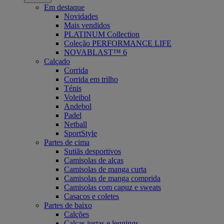
Em destaque
Novidades
Mais vendidos
PLATINUM Collection
Coleção PERFORMANCE LIFE
NOVABLAST™ 6
Calçado
Corrida
Corrida em trilho
Ténis
Voleibol
Andebol
Padel
Netball
SportStyle
Partes de cima
Sutiãs desportivos
Camisolas de alças
Camisolas de manga curta
Camisolas de manga comprida
Camisolas com capuz e sweats
Casacos e coletes
Partes de baixo
Calções
Calças justas e leggings