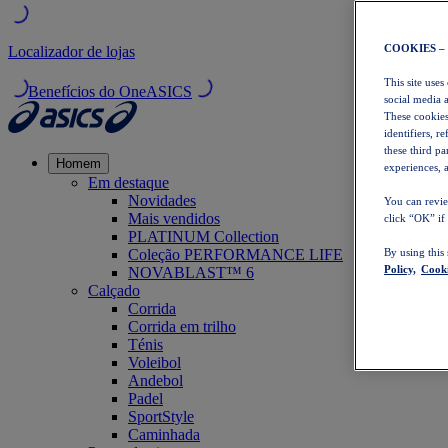
COOKIES –
Localizador de lojas
This site uses
Benefícios do OneASICS
social media 
These cookies
identifiers, r
these third p
Homem
experiences, a
Em destaque
Novidades
You can revie
Mais vendidos
click “OK” if
PLATINUM Collection
Coleção PERFORMANCE LIFE
By using this
Policy,
Cooki
NOVABLAST™ 6
Calçado
Corrida
Corrida em trilho
Ténis
Voleibol
Andebol
Padel
SportStyle
Caminhada