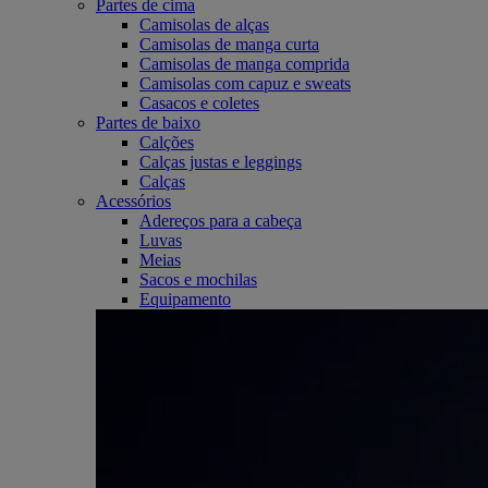
Partes de cima
Camisolas de alças
Camisolas de manga curta
Camisolas de manga comprida
Camisolas com capuz e sweats
Casacos e coletes
Partes de baixo
Calções
Calças justas e leggings
Calças
Acessórios
Adereços para a cabeça
Luvas
Meias
Sacos e mochilas
Equipamento