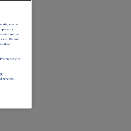
r site, enable
experience.
ess and online
s site. We and
sonalized
Preferences" or
cy
d services.