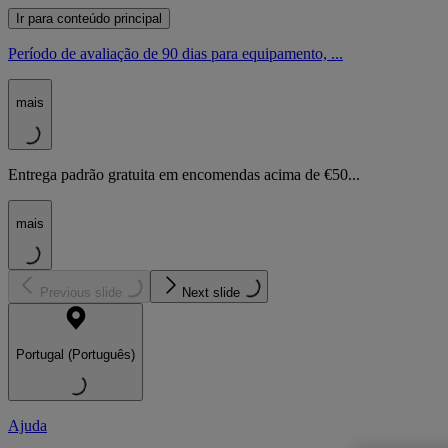
Ir para conteúdo principal
Período de avaliação de 90 dias para equipamento, ...
mais
Entrega padrão gratuita em encomendas acima de €50...
mais
Previous slide
Next slide
Portugal (Português)
Ajuda