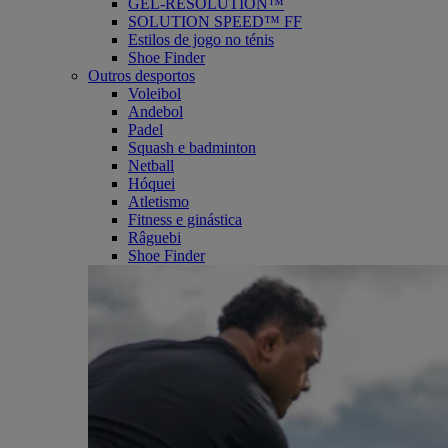
GEL-RESOLUTION™
SOLUTION SPEED™ FF
Estilos de jogo no ténis
Shoe Finder
Outros desportos
Voleibol
Andebol
Padel
Squash e badminton
Netball
Hóquei
Atletismo
Fitness e ginástica
Râguebi
Shoe Finder