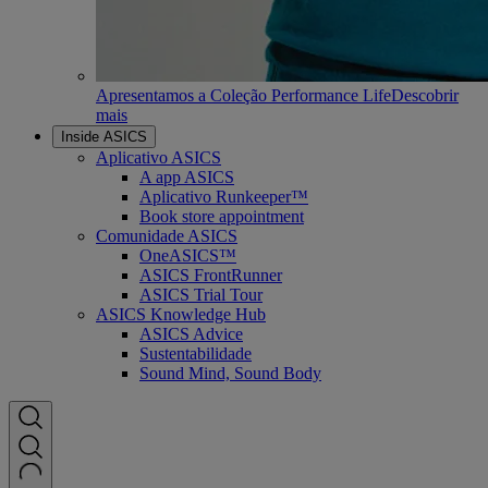
Apresentamos a Coleção Performance Life
Descobrir
mais
Inside ASICS
Aplicativo ASICS
A app ASICS
Aplicativo Runkeeper™
Book store appointment
Comunidade ASICS
OneASICS™
ASICS FrontRunner
ASICS Trial Tour
ASICS Knowledge Hub
ASICS Advice
Sustentabilidade
Sound Mind, Sound Body