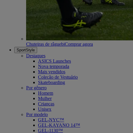
Chuteiras de râguebi
Comprar agora
SportStyle
Destaques
ASICS Launches
Nova temporada
Mais vendidos
Coleção de Vestuário
Skateboarding
Por gênero
Homem
Mulher
Crianças
Unisex
Por modelo
GEL-NYC™
GEL-KAYANO 14™
GEL-1130™