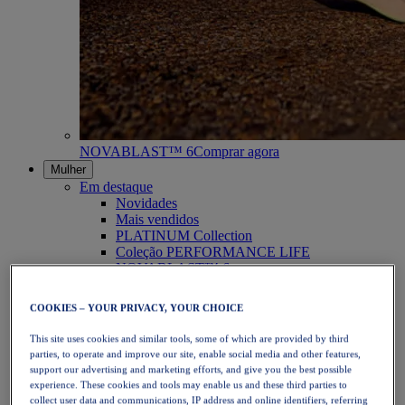
NOVABLAST™ 6
Comprar agora
Mulher
Em destaque
Novidades
Mais vendidos
PLATINUM Collection
Coleção PERFORMANCE LIFE
NOVABLAST™ 6
Calçado
Corrida
COOKIES – YOUR PRIVACY, YOUR CHOICE
Corrida em trilho
Ténis
This site uses cookies and similar tools, some of which are provided by third
Voleibol
parties, to operate and improve our site, enable social media and other features,
Andebol
support our advertising and marketing efforts, and give you the best possible
Padel
experience. These cookies and tools may enable us and these third parties to
Netball
collect user data and communications, IP address and online identifiers, referring