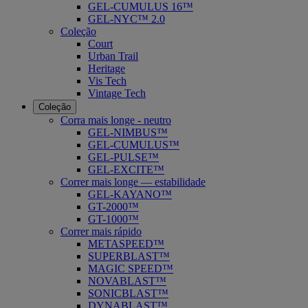
GEL-CUMULUS 16™
GEL-NYC™ 2.0
Coleção
Court
Urban Trail
Heritage
Vis Tech
Vintage Tech
Coleção
Corra mais longe - neutro
GEL-NIMBUS™
GEL-CUMULUS™
GEL-PULSE™
GEL-EXCITE™
Correr mais longe — estabilidade
GEL-KAYANO™
GT-2000™
GT-1000™
Correr mais rápido
METASPEED™
SUPERBLAST™
MAGIC SPEED™
NOVABLAST™
SONICBLAST™
DYNABLAST™