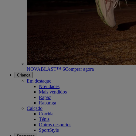
NOVABLAST™ 6
Comprar agora
Criança
Em destaque
Novidades
Mais vendidos
Rapaz
Rapariga
Calçado
Corrida
Ténis
Outros desportos
SportStyle