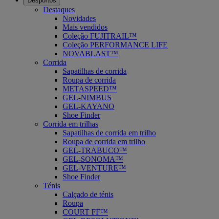
Desportos
Destaques
Novidades
Mais vendidos
Coleção FUJITRAIL™
Coleção PERFORMANCE LIFE
NOVABLAST™
Corrida
Sapatilhas de corrida
Roupa de corrida
METASPEED™
GEL-NIMBUS
GEL-KAYANO
Shoe Finder
Corrida em trilhas
Sapatilhas de corrida em trilho
Roupa de corrida em trilho
GEL-TRABUCO™
GEL-SONOMA™
GEL-VENTURE™
Shoe Finder
Ténis
Calçado de ténis
Roupa
COURT FF™