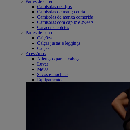
Partes de cima
Camisolas de alças
Camisolas de manga curta
Camisolas de manga comprida
Camisolas com capuz e sweats
Casacos e coletes
Partes de baixo
Calções
Calças justas e leggings
Calças
Acessórios
Adereços para a cabeça
Luvas
Meias
Sacos e mochilas
Equipamento