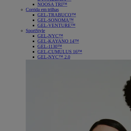
NOOSA TRI™
Corrida em trilhas
GEL-TRABUCO™
GEL-SONOMA™
GEL-VENTURE™
SportStyle
GEL-NYC™
GEL-KAYANO 14™
GEL-1130™
GEL-CUMULUS 16™
GEL-NYC™ 2.0