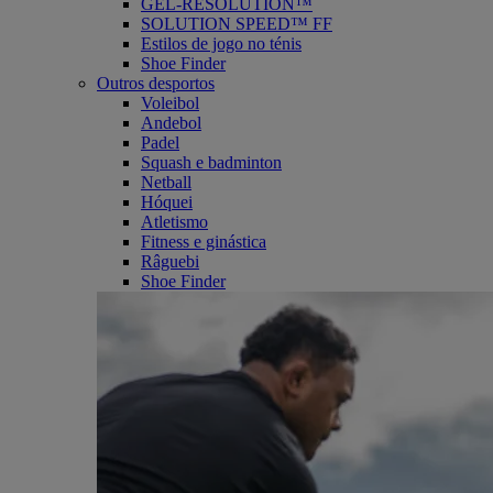
GEL-RESOLUTION™
SOLUTION SPEED™ FF
Estilos de jogo no ténis
Shoe Finder
Outros desportos
Voleibol
Andebol
Padel
Squash e badminton
Netball
Hóquei
Atletismo
Fitness e ginástica
Râguebi
Shoe Finder