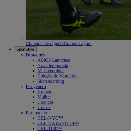
Chuteiras de râguebi
Comprar agora
SportStyle
Destaques
ASICS Launches
Nova temporada
Mais vendidos
Coleção de Vestuário
Skateboarding
Por gênero
Homem
Mulher
Crianças
Unisex
Por modelo
GEL-NYC™
GEL-KAYANO 14™
GEL-1130™