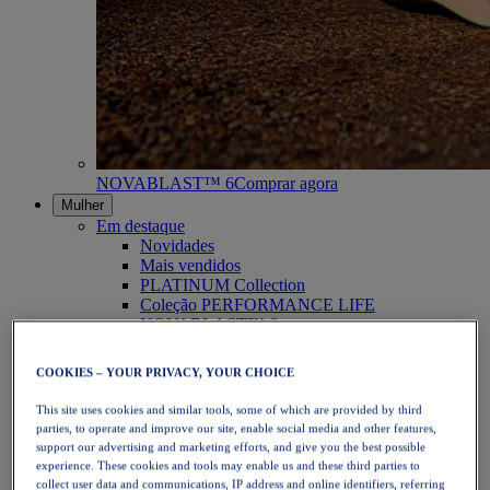
NOVABLAST™ 6
Comprar agora
Mulher
Em destaque
Novidades
Mais vendidos
PLATINUM Collection
Coleção PERFORMANCE LIFE
NOVABLAST™ 6
Calçado
Corrida
COOKIES – YOUR PRIVACY, YOUR CHOICE
Corrida em trilho
Ténis
This site uses cookies and similar tools, some of which are provided by third
Voleibol
parties, to operate and improve our site, enable social media and other features,
Andebol
support our advertising and marketing efforts, and give you the best possible
Padel
experience. These cookies and tools may enable us and these third parties to
Netball
collect user data and communications, IP address and online identifiers, referring