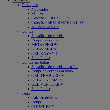
Desportos
Destaques
Novidades
Mais vendidos
Coleção FUJITRAIL™
Coleção PERFORMANCE LIFE
NOVABLAST™
Corrida
Sapatilhas de corrida
Roupa de corrida
METASPEED™
GEL-NIMBUS
GEL-KAYANO
Shoe Finder
Corrida em trilhas
Sapatilhas de corrida em trilho
Roupa de corrida em trilho
GEL-TRABUCO™
GEL-SONOMA™
GEL-VENTURE™
Shoe Finder
Ténis
Calçado de ténis
Roupa
COURT FF™