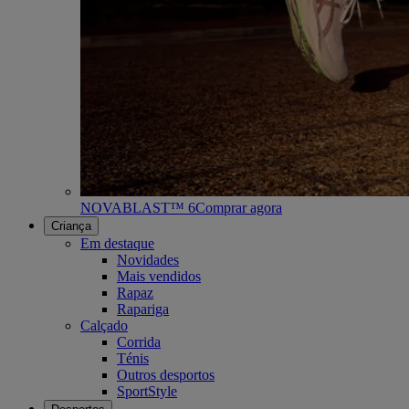
NOVABLAST™ 6
Comprar agora
Criança
Em destaque
Novidades
Mais vendidos
Rapaz
Rapariga
Calçado
Corrida
Ténis
Outros desportos
SportStyle