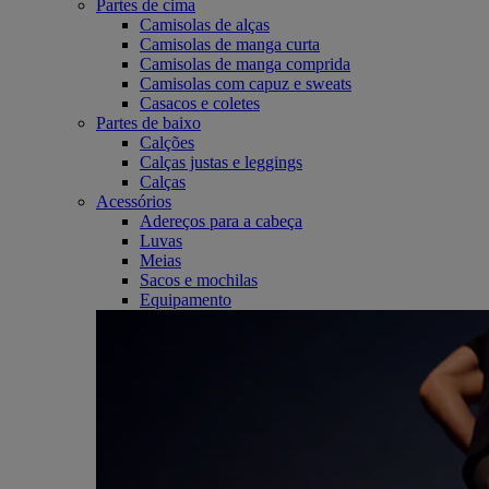
Partes de cima
Camisolas de alças
Camisolas de manga curta
Camisolas de manga comprida
Camisolas com capuz e sweats
Casacos e coletes
Partes de baixo
Calções
Calças justas e leggings
Calças
Acessórios
Adereços para a cabeça
Luvas
Meias
Sacos e mochilas
Equipamento