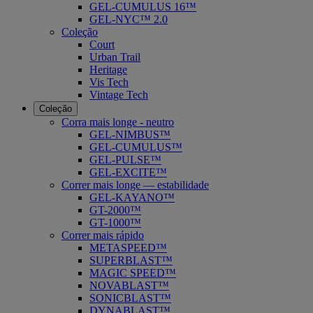
GEL-CUMULUS 16™
GEL-NYC™ 2.0
Coleção
Court
Urban Trail
Heritage
Vis Tech
Vintage Tech
Coleção
Corra mais longe - neutro
GEL-NIMBUS™
GEL-CUMULUS™
GEL-PULSE™
GEL-EXCITE™
Correr mais longe — estabilidade
GEL-KAYANO™
GT-2000™
GT-1000™
Correr mais rápido
METASPEED™
SUPERBLAST™
MAGIC SPEED™
NOVABLAST™
SONICBLAST™
DYNABLAST™