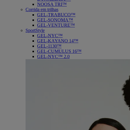
NOOSA TRI™
Corrida em trilhas
GEL-TRABUCO™
GEL-SONOMA™
GEL-VENTURE™
SportStyle
GEL-NYC™
GEL-KAYANO 14™
GEL-1130™
GEL-CUMULUS 16™
GEL-NYC™ 2.0