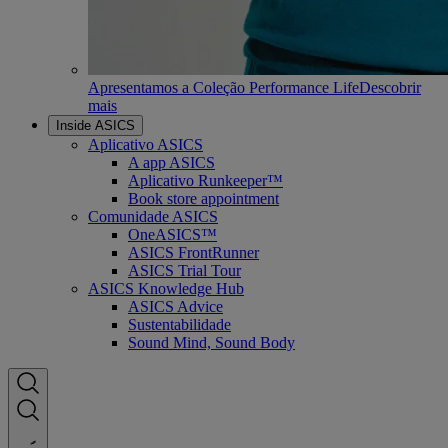
Apresentamos a Coleção Performance Life
Descobrir
mais
Inside ASICS
Aplicativo ASICS
A app ASICS
Aplicativo Runkeeper™
Book store appointment
Comunidade ASICS
OneASICS™
ASICS FrontRunner
ASICS Trial Tour
ASICS Knowledge Hub
ASICS Advice
Sustentabilidade
Sound Mind, Sound Body