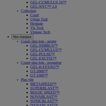
GEL-CUMULUS 16™
GEL-NYC™ 2.0
Collection
Court
Urban Trail
Heritage
Vis Tech
Vintage Tech
Nos marques
Courir plus loin - neutre
GEL-NIMBUS™
GEL-CUMULUS™
GEL-PULSE™
GEL-EXCITE™
Courir plus loin - pronateur
GEL-KAYANO™
GT-2000™
GT-1000™
Plus vite
METASPEED™
SUPERBLAST™
MAGIC SPEED™
NOVABLAST™
SONICBLAST™
DYNABLAST™