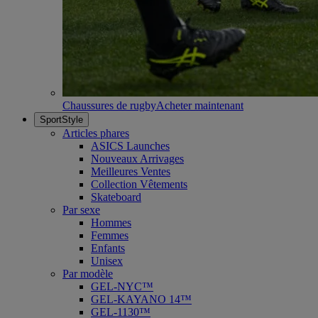
Chaussures de rugby
Acheter maintenant
SportStyle
Articles phares
ASICS Launches
Nouveaux Arrivages
Meilleures Ventes
Collection Vêtements
Skateboard
Par sexe
Hommes
Femmes
Enfants
Unisex
Par modèle
GEL-NYC™
GEL-KAYANO 14™
GEL-1130™