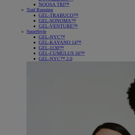
NOOSA TRI™
Trail Running
GEL-TRABUCO™
GEL-SONOMA™
GEL-VENTURE™
SportStyle
GEL-NYC™
GEL-KAYANO 14™
GEL-1130™
GEL-CUMULUS 16™
GEL-NYC™ 2.0