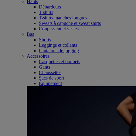
Hauts
Débardeurs
T-shirts
T-shirts manches longues
Sweats à capuche et sweat shirts
Coupe-vent et vestes
Bas
Shorts
Leggings et collants
Pantalons de jogging
Accessoires
Casquettes et bonnets
Gants
Chaussettes
Sacs de sport
Équipement