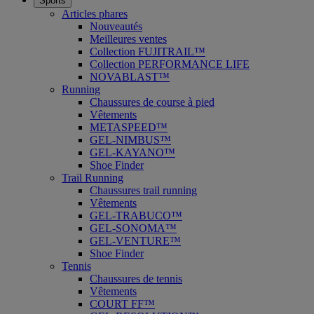
Sports
Articles phares
Nouveautés
Meilleures ventes
Collection FUJITRAIL™
Collection PERFORMANCE LIFE
NOVABLAST™
Running
Chaussures de course à pied
Vêtements
METASPEED™
GEL-NIMBUS™
GEL-KAYANO™
Shoe Finder
Trail Running
Chaussures trail running
Vêtements
GEL-TRABUCO™
GEL-SONOMA™
GEL-VENTURE™
Shoe Finder
Tennis
Chaussures de tennis
Vêtements
COURT FF™