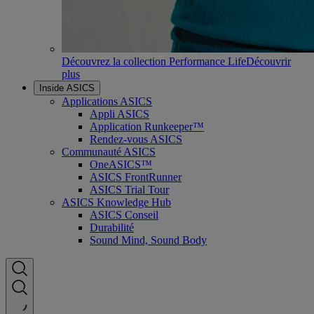
Découvrez la collection Performance Life
Découvrir
plus
Inside ASICS
Applications ASICS
Appli ASICS
Application Runkeeper™
Rendez-vous ASICS
Communauté ASICS
OneASICS™
ASICS FrontRunner
ASICS Trial Tour
ASICS Knowledge Hub
ASICS Conseil
Durabilité
Sound Mind, Sound Body