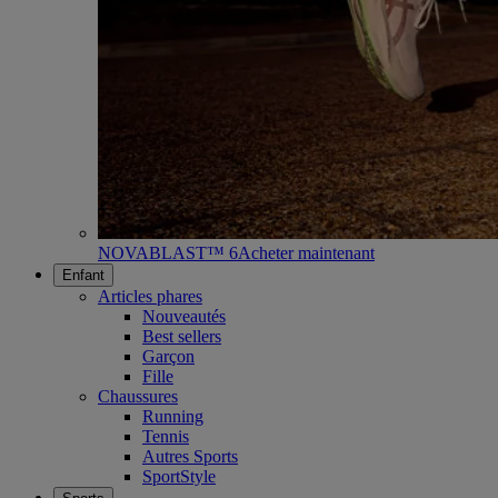
NOVABLAST™ 6
Acheter maintenant
Enfant
Articles phares
Nouveautés
Best sellers
Garçon
Fille
Chaussures
Running
Tennis
Autres Sports
SportStyle