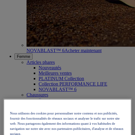
NOVABLAST™ 6
Acheter maintenant
Femme
Articles phares
Nouveautés
Meilleures ventes
PLATINUM Collection
Collection PERFORMANCE LIFE
NOVABLAST™ 6
Chaussures
Running
Trail
Tennis
Nous utilisons des cookies pour personnaliser notre contenu et nos publicités,
Volley
fournir des fonctionnalités de réseaux sociaux et analyser le trafic sur notre site
Handball
web. Nous partageons également des informations quant à vos habitudes de
Padel
navigation sur notre site avec nos partenaires publicitaires, d'analyse et de réseaux
Netball
sociaux.