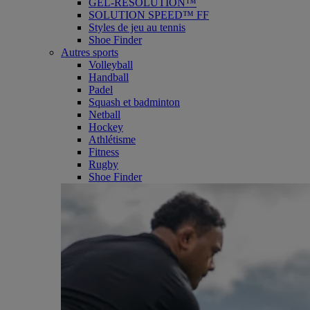
GEL-RESOLUTION™
SOLUTION SPEED™ FF
Styles de jeu au tennis
Shoe Finder
Autres sports
Volleyball
Handball
Padel
Squash et badminton
Netball
Hockey
Athlétisme
Fitness
Rugby
Shoe Finder