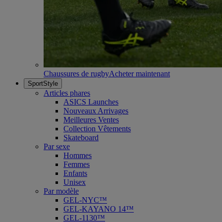
Chaussures de rugby
Acheter maintenant
SportStyle
Articles phares
ASICS Launches
Nouveaux Arrivages
Meilleures Ventes
Collection Vêtements
Skateboard
Par sexe
Hommes
Femmes
Enfants
Unisex
Par modèle
GEL-NYC™
GEL-KAYANO 14™
GEL-1130™