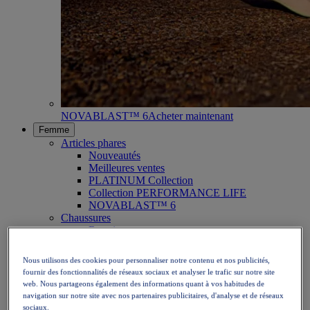
NOVABLAST™ 6
Acheter maintenant
Femme
Articles phares
Nouveautés
Meilleures ventes
PLATINUM Collection
Collection PERFORMANCE LIFE
NOVABLAST™ 6
Chaussures
Running
Trail
Tennis
Nous utilisons des cookies pour personnaliser notre contenu et nos publicités,
Volley
fournir des fonctionnalités de réseaux sociaux et analyser le trafic sur notre site
Handball
web. Nous partageons également des informations quant à vos habitudes de
Padel
navigation sur notre site avec nos partenaires publicitaires, d'analyse et de réseaux
Netball
sociaux.