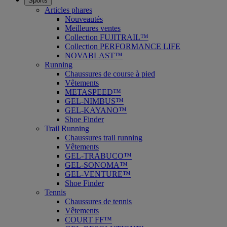
Sports
Articles phares
Nouveautés
Meilleures ventes
Collection FUJITRAIL™
Collection PERFORMANCE LIFE
NOVABLAST™
Running
Chaussures de course à pied
Vêtements
METASPEED™
GEL-NIMBUS™
GEL-KAYANO™
Shoe Finder
Trail Running
Chaussures trail running
Vêtements
GEL-TRABUCO™
GEL-SONOMA™
GEL-VENTURE™
Shoe Finder
Tennis
Chaussures de tennis
Vêtements
COURT FF™