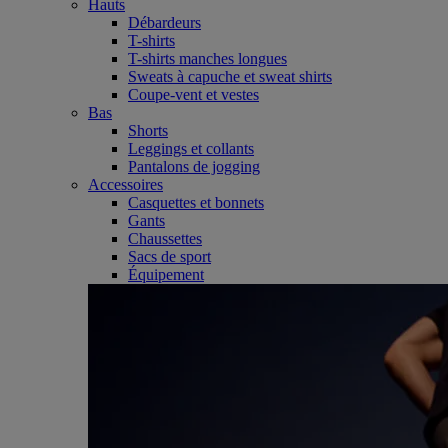
Hauts
Débardeurs
T-shirts
T-shirts manches longues
Sweats à capuche et sweat shirts
Coupe-vent et vestes
Bas
Shorts
Leggings et collants
Pantalons de jogging
Accessoires
Casquettes et bonnets
Gants
Chaussettes
Sacs de sport
Équipement