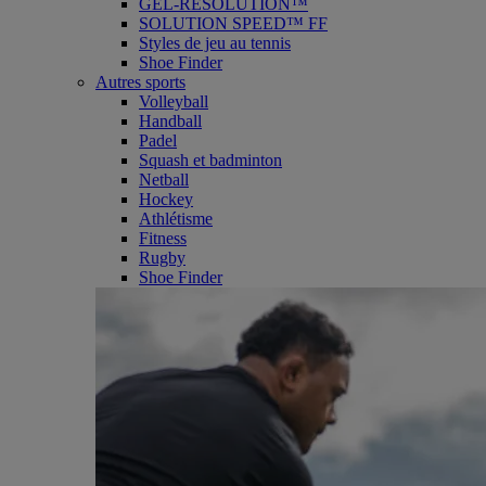
GEL-RESOLUTION™
SOLUTION SPEED™ FF
Styles de jeu au tennis
Shoe Finder
Autres sports
Volleyball
Handball
Padel
Squash et badminton
Netball
Hockey
Athlétisme
Fitness
Rugby
Shoe Finder