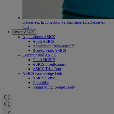
Découvrez la collection Performance Life
Découvrir
plus
Inside ASICS
Applications ASICS
Appli ASICS
Application Runkeeper™
Rendez-vous ASICS
Communauté ASICS
OneASICS™
ASICS FrontRunner
ASICS Trial Tour
ASICS Knowledge Hub
ASICS Conseil
Durabilité
Sound Mind, Sound Body