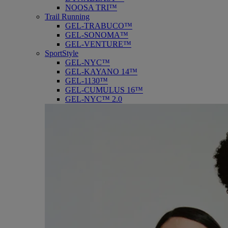
NOOSA TRI™
Trail Running
GEL-TRABUCO™
GEL-SONOMA™
GEL-VENTURE™
SportStyle
GEL-NYC™
GEL-KAYANO 14™
GEL-1130™
GEL-CUMULUS 16™
GEL-NYC™ 2.0