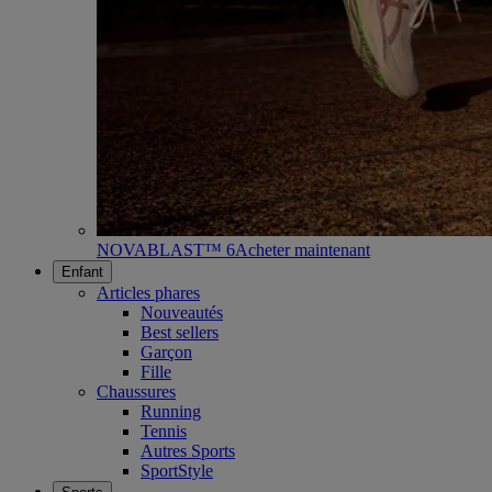
NOVABLAST™ 6
Acheter maintenant
Enfant
Articles phares
Nouveautés
Best sellers
Garçon
Fille
Chaussures
Running
Tennis
Autres Sports
SportStyle