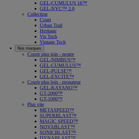
GEL-CUMULUS 16™
GEL-NYC™ 2.0
Collection
Court
Urban Trail
Heritage
Vis Tech
Vintage Tech
Nos marques
Courir plus loin - neutre
GEL-NIMBUS™
GEL-CUMULUS™
GEL-PULSE™
GEL-EXCITE™
Courir plus loin - pronateur
GEL-KAYANO™
GT-2000™
GT-1000™
Plus vite
METASPEED™
SUPERBLAST™
MAGIC SPEED™
NOVABLAST™
SONICBLAST™
DYNABLAST™