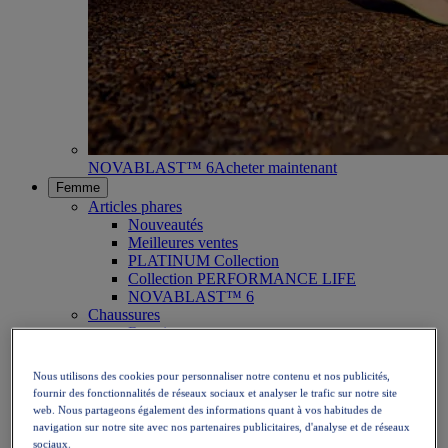
NOVABLAST™ 6
Acheter maintenant
Femme
Articles phares
Nouveautés
Meilleures ventes
PLATINUM Collection
Collection PERFORMANCE LIFE
NOVABLAST™ 6
Chaussures
Running
Trail
Tennis
Nous utilisons des cookies pour personnaliser notre contenu et nos publicités,
Volley
fournir des fonctionnalités de réseaux sociaux et analyser le trafic sur notre site
Handball
web. Nous partageons également des informations quant à vos habitudes de
Padel
navigation sur notre site avec nos partenaires publicitaires, d'analyse et de réseaux
Netball
sociaux.