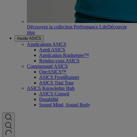
Découvrez la collection Performance Life
Découvrir
plus
Inside ASICS
Applications ASICS
Appli ASICS
Application Runkeeper™
Rendez-vous ASICS
Communauté ASICS
OneASICS™
ASICS FrontRunner
ASICS Trial Tour
ASICS Knowledge Hub
ASICS Conseil
Durabilité
Sound Mind, Sound Body