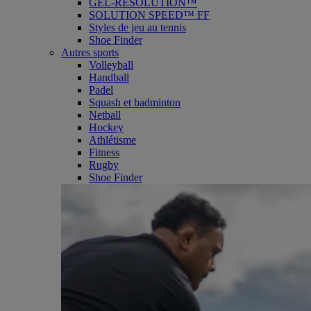
GEL-RESOLUTION™
SOLUTION SPEED™ FF
Styles de jeu au tennis
Shoe Finder
Autres sports
Volleyball
Handball
Padel
Squash et badminton
Netball
Hockey
Athlétisme
Fitness
Rugby
Shoe Finder