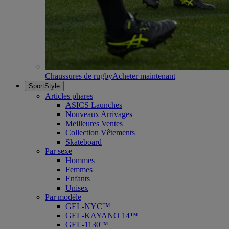
Chaussures de rugby
Acheter maintenant
SportStyle
Articles phares
ASICS Launches
Nouveaux Arrivages
Meilleures Ventes
Collection Vêtements
Skateboard
Par sexe
Hommes
Femmes
Enfants
Unisex
Par modèle
GEL-NYC™
GEL-KAYANO 14™
GEL-1130™