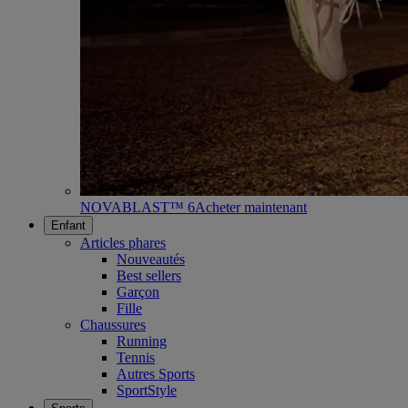
NOVABLAST™ 6
Acheter maintenant
Enfant
Articles phares
Nouveautés
Best sellers
Garçon
Fille
Chaussures
Running
Tennis
Autres Sports
SportStyle