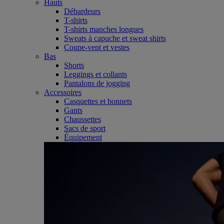
Hauts
Débardeurs
T-shirts
T-shirts manches longues
Sweats à capuche et sweat shirts
Coupe-vent et vestes
Bas
Shorts
Leggings et collants
Pantalons de jogging
Accessoires
Casquettes et bonnets
Gants
Chaussettes
Sacs de sport
Équipement