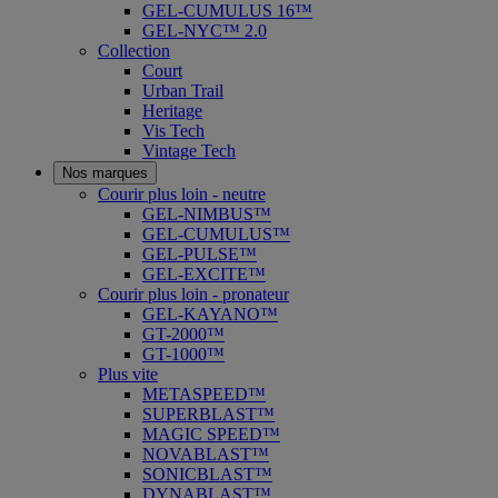
GEL-CUMULUS 16™
GEL-NYC™ 2.0
Collection
Court
Urban Trail
Heritage
Vis Tech
Vintage Tech
Nos marques
Courir plus loin - neutre
GEL-NIMBUS™
GEL-CUMULUS™
GEL-PULSE™
GEL-EXCITE™
Courir plus loin - pronateur
GEL-KAYANO™
GT-2000™
GT-1000™
Plus vite
METASPEED™
SUPERBLAST™
MAGIC SPEED™
NOVABLAST™
SONICBLAST™
DYNABLAST™