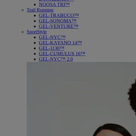
NOOSA TRI™
Trail Running
GEL-TRABUCO™
GEL-SONOMA™
GEL-VENTURE™
SportStyle
GEL-NYC™
GEL-KAYANO 14™
GEL-1130™
GEL-CUMULUS 16™
GEL-NYC™ 2.0