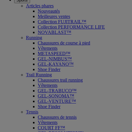
Sports
Articles phares
Nouveautés
Meilleures ventes
Collection FUJITRAIL™
Collection PERFORMANCE LIFE
NOVABLAST™
Running
Chaussures de course à pied
Vêtements
METASPEED™
GEL-NIMBUS™
GEL-KAYANO™
Shoe Finder
Trail Running
Chaussures trail running
Vêtements
GEL-TRABUCO™
GEL-SONOMA™
GEL-VENTURE™
Shoe Finder
Tennis
Chaussures de tennis
Vêtements
COURT FF™