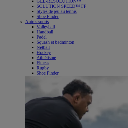
GEL-RESOLUTION™
SOLUTION SPEED™ FF
Styles de jeu au tennis
Shoe Finder
Autres sports
Volleyball
Handball
Padel
Squash et badminton
Netball
Hockey
Athlétisme
Fitness
Rugby
Shoe Finder