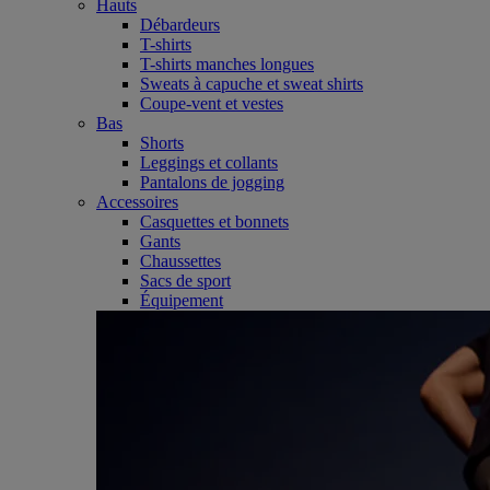
Hauts
Débardeurs
T-shirts
T-shirts manches longues
Sweats à capuche et sweat shirts
Coupe-vent et vestes
Bas
Shorts
Leggings et collants
Pantalons de jogging
Accessoires
Casquettes et bonnets
Gants
Chaussettes
Sacs de sport
Équipement