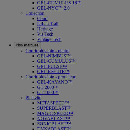
GEL-CUMULUS 16™
GEL-NYC™ 2.0
Collection
Court
Urban Trail
Heritage
Vis Tech
Vintage Tech
Nos marques
Courir plus loin - neutre
GEL-NIMBUS™
GEL-CUMULUS™
GEL-PULSE™
GEL-EXCITE™
Courir plus loin - pronateur
GEL-KAYANO™
GT-2000™
GT-1000™
Plus vite
METASPEED™
SUPERBLAST™
MAGIC SPEED™
NOVABLAST™
SONICBLAST™
DYNABLAST™