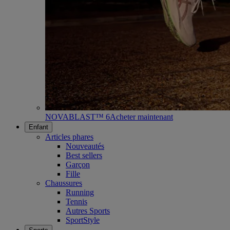
NOVABLAST™ 6
Acheter maintenant
Enfant
Articles phares
Nouveautés
Best sellers
Garçon
Fille
Chaussures
Running
Tennis
Autres Sports
SportStyle