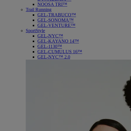
NOOSA TRI™
Trail Running
GEL-TRABUCO™
GEL-SONOMA™
GEL-VENTURE™
SportStyle
GEL-NYC™
GEL-KAYANO 14™
GEL-1130™
GEL-CUMULUS 16™
GEL-NYC™ 2.0