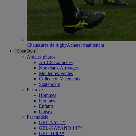
Chaussures de rugby
Acheter maintenant
SportStyle
Articles phares
ASICS Launches
Nouveaux Arrivages
Meilleures Ventes
Collection Vêtements
Skateboard
Par sexe
Hommes
Femmes
Enfants
Unisex
Par modèle
GEL-NYC™
GEL-KAYANO 14™
GEL-1130™