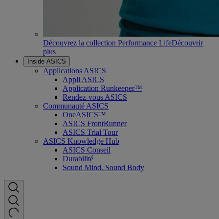
Découvrez la collection Performance Life
Découvrir
plus
Inside ASICS
Applications ASICS
Appli ASICS
Application Runkeeper™
Rendez-vous ASICS
Communauté ASICS
OneASICS™
ASICS FrontRunner
ASICS Trial Tour
ASICS Knowledge Hub
ASICS Conseil
Durabilité
Sound Mind, Sound Body