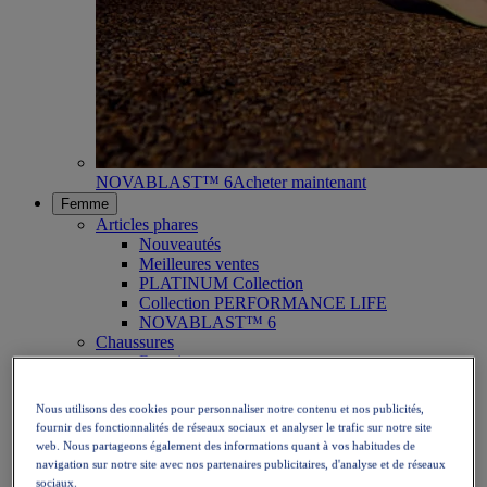
NOVABLAST™ 6
Acheter maintenant
Femme
Articles phares
Nouveautés
Meilleures ventes
PLATINUM Collection
Collection PERFORMANCE LIFE
NOVABLAST™ 6
Chaussures
Running
Trail
Tennis
Nous utilisons des cookies pour personnaliser notre contenu et nos publicités,
Volley
fournir des fonctionnalités de réseaux sociaux et analyser le trafic sur notre site
Handball
web. Nous partageons également des informations quant à vos habitudes de
Padel
navigation sur notre site avec nos partenaires publicitaires, d'analyse et de réseaux
Netball
sociaux.