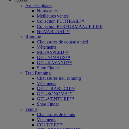
Sports
Articles phares
Nouveautés
Meilleures ventes
Collection FUJITRAIL™
Collection PERFORMANCE LIFE
NOVABLAST™
Running
Chaussures de course à pied
Vêtements
METASPEED™
GEL-NIMBUS™
GEL-KAYANO™
Shoe Finder
Trail Running
Chaussures trail running
Vêtements
GEL-TRABUCO™
GEL-SONOMA™
GEL-VENTURE™
Shoe Finder
Tennis
Chaussures de tennis
Vêtements
COURT FF™