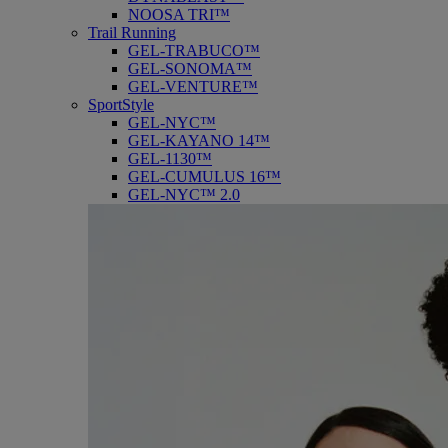
NOOSA TRI™
Trail Running
GEL-TRABUCO™
GEL-SONOMA™
GEL-VENTURE™
SportStyle
GEL-NYC™
GEL-KAYANO 14™
GEL-1130™
GEL-CUMULUS 16™
GEL-NYC™ 2.0