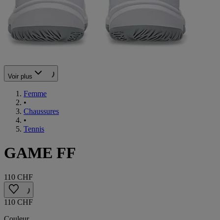
Voir plus
Femme
•
Chaussures
•
Tennis
GAME FF
110 CHF
110 CHF
Couleur