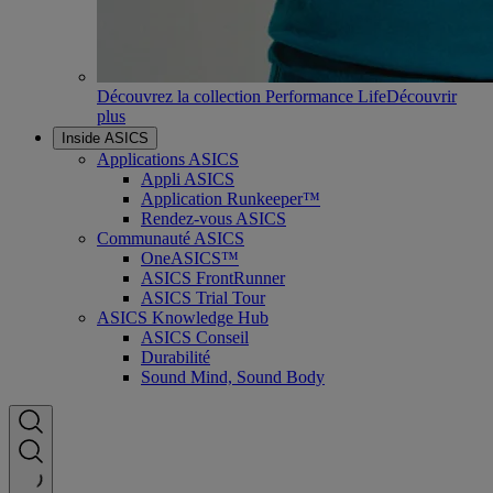
Découvrez la collection Performance Life
Découvrir
plus
Inside ASICS
Applications ASICS
Appli ASICS
Application Runkeeper™
Rendez-vous ASICS
Communauté ASICS
OneASICS™
ASICS FrontRunner
ASICS Trial Tour
ASICS Knowledge Hub
ASICS Conseil
Durabilité
Sound Mind, Sound Body