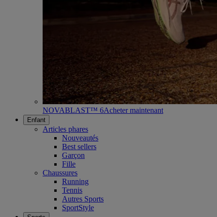
NOVABLAST™ 6
Acheter maintenant
Enfant
Articles phares
Nouveautés
Best sellers
Garçon
Fille
Chaussures
Running
Tennis
Autres Sports
SportStyle