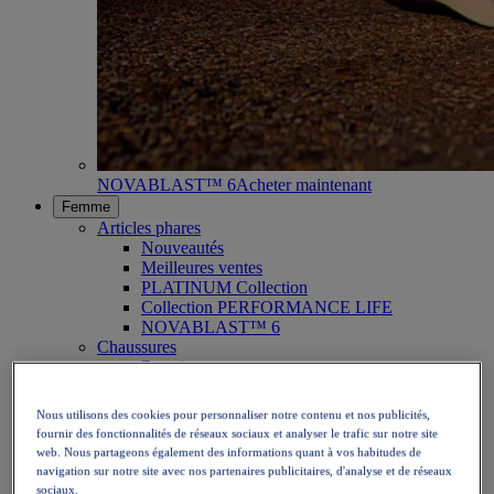
NOVABLAST™ 6
Acheter maintenant
Femme
Articles phares
Nouveautés
Meilleures ventes
PLATINUM Collection
Collection PERFORMANCE LIFE
NOVABLAST™ 6
Chaussures
Running
Trail
Tennis
Nous utilisons des cookies pour personnaliser notre contenu et nos publicités,
Volley
fournir des fonctionnalités de réseaux sociaux et analyser le trafic sur notre site
Handball
web. Nous partageons également des informations quant à vos habitudes de
Padel
navigation sur notre site avec nos partenaires publicitaires, d'analyse et de réseaux
Netball
sociaux.