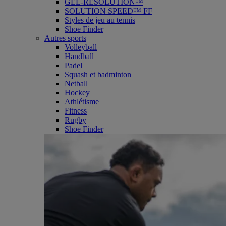
GEL-RESOLUTION™
SOLUTION SPEED™ FF
Styles de jeu au tennis
Shoe Finder
Autres sports
Volleyball
Handball
Padel
Squash et badminton
Netball
Hockey
Athlétisme
Fitness
Rugby
Shoe Finder