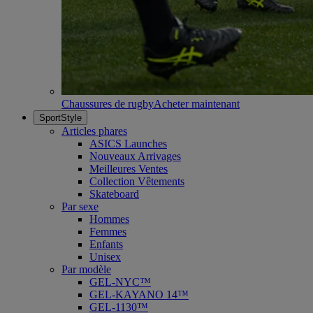
Chaussures de rugby
Acheter maintenant
SportStyle
Articles phares
ASICS Launches
Nouveaux Arrivages
Meilleures Ventes
Collection Vêtements
Skateboard
Par sexe
Hommes
Femmes
Enfants
Unisex
Par modèle
GEL-NYC™
GEL-KAYANO 14™
GEL-1130™