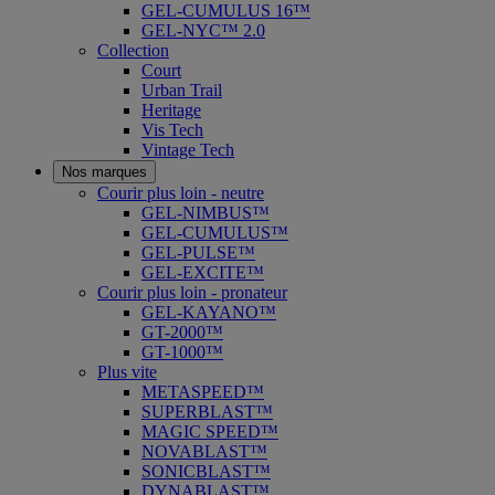
GEL-CUMULUS 16™
GEL-NYC™ 2.0
Collection
Court
Urban Trail
Heritage
Vis Tech
Vintage Tech
Nos marques
Courir plus loin - neutre
GEL-NIMBUS™
GEL-CUMULUS™
GEL-PULSE™
GEL-EXCITE™
Courir plus loin - pronateur
GEL-KAYANO™
GT-2000™
GT-1000™
Plus vite
METASPEED™
SUPERBLAST™
MAGIC SPEED™
NOVABLAST™
SONICBLAST™
DYNABLAST™