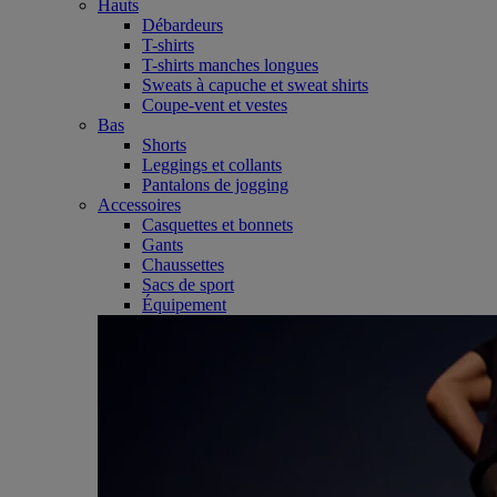
Hauts
Débardeurs
T-shirts
T-shirts manches longues
Sweats à capuche et sweat shirts
Coupe-vent et vestes
Bas
Shorts
Leggings et collants
Pantalons de jogging
Accessoires
Casquettes et bonnets
Gants
Chaussettes
Sacs de sport
Équipement