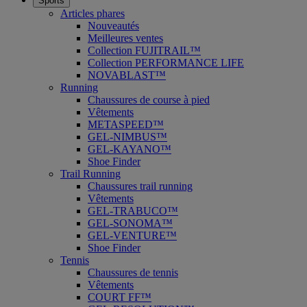
Sports
Articles phares
Nouveautés
Meilleures ventes
Collection FUJITRAIL™
Collection PERFORMANCE LIFE
NOVABLAST™
Running
Chaussures de course à pied
Vêtements
METASPEED™
GEL-NIMBUS™
GEL-KAYANO™
Shoe Finder
Trail Running
Chaussures trail running
Vêtements
GEL-TRABUCO™
GEL-SONOMA™
GEL-VENTURE™
Shoe Finder
Tennis
Chaussures de tennis
Vêtements
COURT FF™