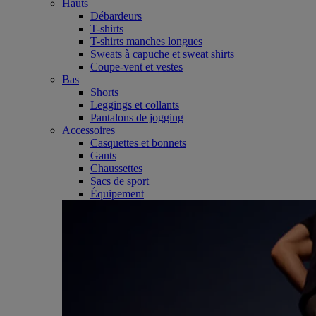
Hauts
Débardeurs
T-shirts
T-shirts manches longues
Sweats à capuche et sweat shirts
Coupe-vent et vestes
Bas
Shorts
Leggings et collants
Pantalons de jogging
Accessoires
Casquettes et bonnets
Gants
Chaussettes
Sacs de sport
Équipement