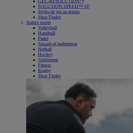
GEL-RESOLUTION™
SOLUTION SPEED™ FF
Styles de jeu au tennis
Shoe Finder
Autres sports
Volleyball
Handball
Padel
Squash et badminton
Netball
Hockey
Athlétisme
Fitness
Rugby
Shoe Finder