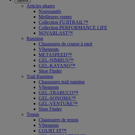
Sports
Articles phares
Nouveautés
Meilleures ventes
Collection FUJITRAIL™
Collection PERFORMANCE LIFE
NOVABLAST™
Running
Chaussures de course à pied
Vêtements
METASPEED™
GEL-NIMBUS™
GEL-KAYANO™
Shoe Finder
Trail Running
Chaussures trail running
Vêtements
GEL-TRABUCO™
GEL-SONOMA™
GEL-VENTURE™
Shoe Finder
Tennis
Chaussures de tennis
Vêtements
COURT FF™