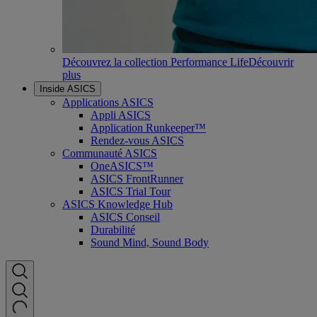
Découvrez la collection Performance Life
Découvrir
plus
Inside ASICS
Applications ASICS
Appli ASICS
Application Runkeeper™
Rendez-vous ASICS
Communauté ASICS
OneASICS™
ASICS FrontRunner
ASICS Trial Tour
ASICS Knowledge Hub
ASICS Conseil
Durabilité
Sound Mind, Sound Body