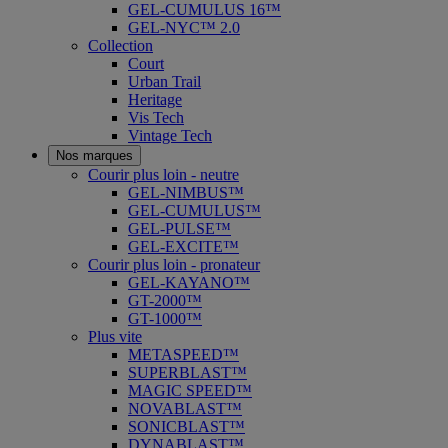
GEL-CUMULUS 16™
GEL-NYC™ 2.0
Collection
Court
Urban Trail
Heritage
Vis Tech
Vintage Tech
Nos marques
Courir plus loin - neutre
GEL-NIMBUS™
GEL-CUMULUS™
GEL-PULSE™
GEL-EXCITE™
Courir plus loin - pronateur
GEL-KAYANO™
GT-2000™
GT-1000™
Plus vite
METASPEED™
SUPERBLAST™
MAGIC SPEED™
NOVABLAST™
SONICBLAST™
DYNABLAST™