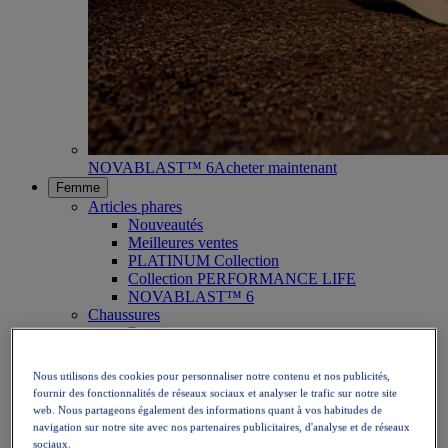
NOVABLAST™ 6
Acheter maintenant
Femme
Articles phares
Nouveautés
Meilleures ventes
PLATINUM Collection
Collection PERFORMANCE LIFE
NOVABLAST™ 6
Chaussures
Running
Trail
Tennis
Nous utilisons des cookies pour personnaliser notre contenu et nos publicités,
Volley
fournir des fonctionnalités de réseaux sociaux et analyser le trafic sur notre site
Handball
web. Nous partageons également des informations quant à vos habitudes de
Padel
navigation sur notre site avec nos partenaires publicitaires, d'analyse et de réseaux
Netball
sociaux.