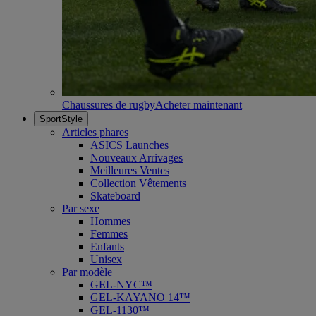
Chaussures de rugby
Acheter maintenant
SportStyle
Articles phares
ASICS Launches
Nouveaux Arrivages
Meilleures Ventes
Collection Vêtements
Skateboard
Par sexe
Hommes
Femmes
Enfants
Unisex
Par modèle
GEL-NYC™
GEL-KAYANO 14™
GEL-1130™