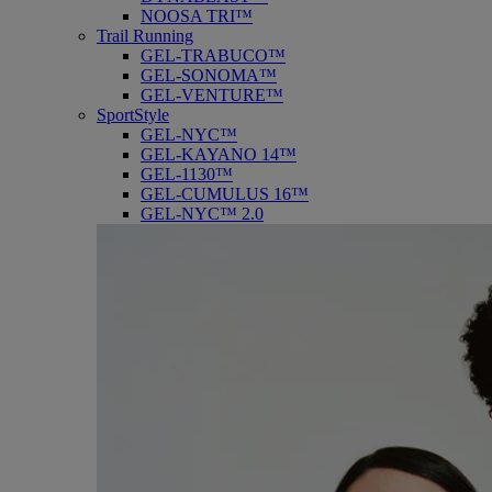
NOOSA TRI™
Trail Running
GEL-TRABUCO™
GEL-SONOMA™
GEL-VENTURE™
SportStyle
GEL-NYC™
GEL-KAYANO 14™
GEL-1130™
GEL-CUMULUS 16™
GEL-NYC™ 2.0