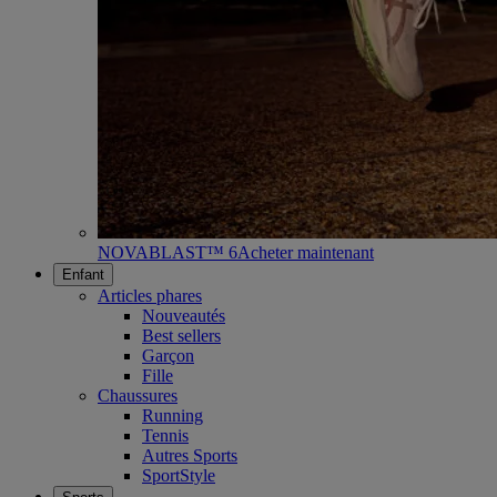
NOVABLAST™ 6
Acheter maintenant
Enfant
Articles phares
Nouveautés
Best sellers
Garçon
Fille
Chaussures
Running
Tennis
Autres Sports
SportStyle