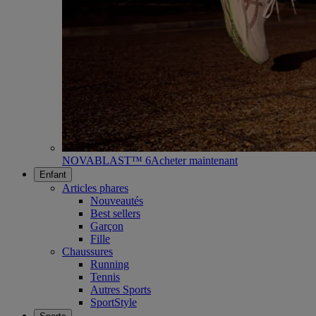
NOVABLAST™ 6
Acheter maintenant
Enfant
Articles phares
Nouveautés
Best sellers
Garçon
Fille
Chaussures
Running
Tennis
Autres Sports
SportStyle