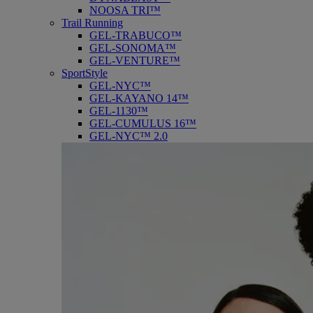
NOOSA TRI™
Trail Running
GEL-TRABUCO™
GEL-SONOMA™
GEL-VENTURE™
SportStyle
GEL-NYC™
GEL-KAYANO 14™
GEL-1130™
GEL-CUMULUS 16™
GEL-NYC™ 2.0