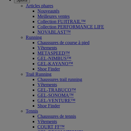
Sports
Articles phares
Nouveautés
Meilleures ventes
Collection FUJITRAIL™
Collection PERFORMANCE LIFE
NOVABLAST™
Running
Chaussures de course à pied
Vêtements
METASPEED™
GEL-NIMBUS™
GEL-KAYANO™
Shoe Finder
Trail Running
Chaussures trail running
Vêtements
GEL-TRABUCO™
GEL-SONOMA™
GEL-VENTURE™
Shoe Finder
Tennis
Chaussures de tennis
Vêtements
COURT FF™