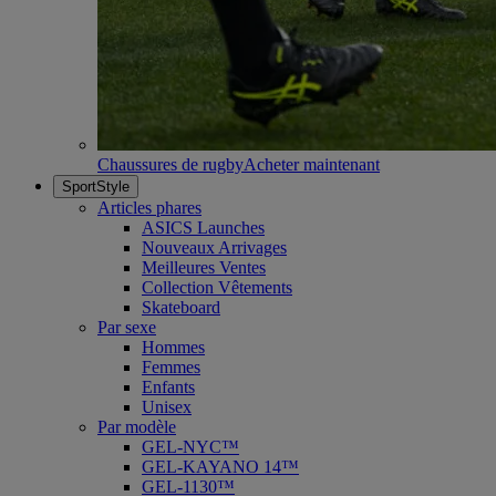
Chaussures de rugby
Acheter maintenant
SportStyle
Articles phares
ASICS Launches
Nouveaux Arrivages
Meilleures Ventes
Collection Vêtements
Skateboard
Par sexe
Hommes
Femmes
Enfants
Unisex
Par modèle
GEL-NYC™
GEL-KAYANO 14™
GEL-1130™