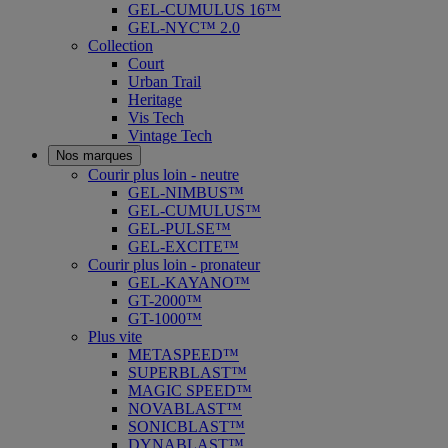
GEL-CUMULUS 16™
GEL-NYC™ 2.0
Collection
Court
Urban Trail
Heritage
Vis Tech
Vintage Tech
Nos marques
Courir plus loin - neutre
GEL-NIMBUS™
GEL-CUMULUS™
GEL-PULSE™
GEL-EXCITE™
Courir plus loin - pronateur
GEL-KAYANO™
GT-2000™
GT-1000™
Plus vite
METASPEED™
SUPERBLAST™
MAGIC SPEED™
NOVABLAST™
SONICBLAST™
DYNABLAST™