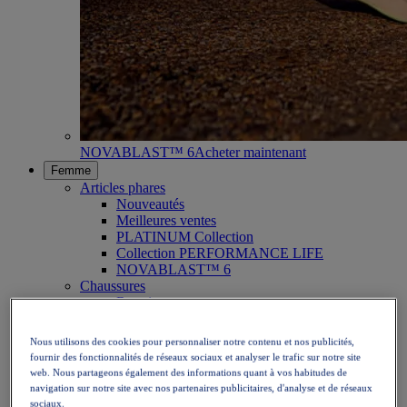
NOVABLAST™ 6
Acheter maintenant
Femme
Articles phares
Nouveautés
Meilleures ventes
PLATINUM Collection
Collection PERFORMANCE LIFE
NOVABLAST™ 6
Chaussures
Running
Trail
Tennis
Nous utilisons des cookies pour personnaliser notre contenu et nos publicités,
Volley
fournir des fonctionnalités de réseaux sociaux et analyser le trafic sur notre site
Handball
web. Nous partageons également des informations quant à vos habitudes de
Padel
navigation sur notre site avec nos partenaires publicitaires, d'analyse et de réseaux
Netball
sociaux.