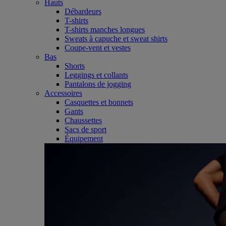
Hauts
Débardeurs
T-shirts
T-shirts manches longues
Sweats à capuche et sweat shirts
Coupe-vent et vestes
Bas
Shorts
Leggings et collants
Pantalons de jogging
Accessoires
Casquettes et bonnets
Gants
Chaussettes
Sacs de sport
Équipement