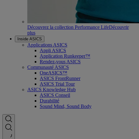
Découvrez la collection Performance Life
Découvrir
plus
Inside ASICS
Applications ASICS
Appli ASICS
Application Runkeeper™
Rendez-vous ASICS
Communauté ASICS
OneASICS™
ASICS FrontRunner
ASICS Trial Tour
ASICS Knowledge Hub
ASICS Conseil
Durabilité
Sound Mind, Sound Body