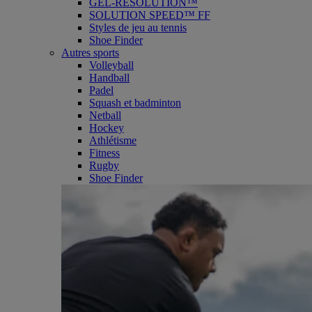
GEL-RESOLUTION™
SOLUTION SPEED™ FF
Styles de jeu au tennis
Shoe Finder
Autres sports
Volleyball
Handball
Padel
Squash et badminton
Netball
Hockey
Athlétisme
Fitness
Rugby
Shoe Finder