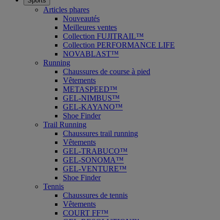
Sports
Articles phares
Nouveautés
Meilleures ventes
Collection FUJITRAIL™
Collection PERFORMANCE LIFE
NOVABLAST™
Running
Chaussures de course à pied
Vêtements
METASPEED™
GEL-NIMBUS™
GEL-KAYANO™
Shoe Finder
Trail Running
Chaussures trail running
Vêtements
GEL-TRABUCO™
GEL-SONOMA™
GEL-VENTURE™
Shoe Finder
Tennis
Chaussures de tennis
Vêtements
COURT FF™