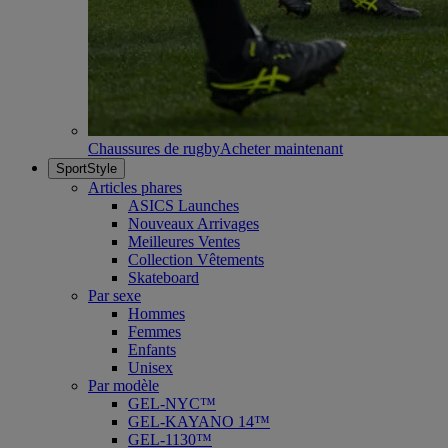
Chaussures de rugby
Acheter maintenant
SportStyle
Articles phares
ASICS Launches
Nouveaux Arrivages
Meilleures Ventes
Collection Vêtements
Skateboard
Par sexe
Hommes
Femmes
Enfants
Unisex
Par modèle
GEL-NYC™
GEL-KAYANO 14™
GEL-1130™