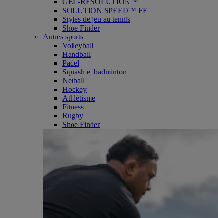
GEL-RESOLUTION™
SOLUTION SPEED™ FF
Styles de jeu au tennis
Shoe Finder
Autres sports
Volleyball
Handball
Padel
Squash et badminton
Netball
Hockey
Athlétisme
Fitness
Rugby
Shoe Finder