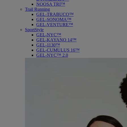
NOOSA TRI™
Trail Running
GEL-TRABUCO™
GEL-SONOMA™
GEL-VENTURE™
SportStyle
GEL-NYC™
GEL-KAYANO 14™
GEL-1130™
GEL-CUMULUS 16™
GEL-NYC™ 2.0