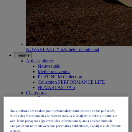
NOVABLAST™ 6
Acheter maintenant
Femme
Articles phares
Nouveautés
Meilleures ventes
PLATINUM Collection
Collection PERFORMANCE LIFE
NOVABLAST™ 6
Chaussures
Running
Trail
Tennis
Nous utilisons des cookies pour personnaliser notre contenu et nos publicités,
Volley
fournir des fonctionnalités de réseaux sociaux et analyser le trafic sur notre site
Handball
web. Nous partageons également des informations quant à vos habitudes de
Padel
navigation sur notre site avec nos partenaires publicitaires, d'analyse et de réseaux
Netball
sociaux.