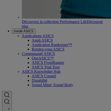
Découvrez la collection Performance Life
Découvrir
plus
Inside ASICS
Applications ASICS
Appli ASICS
Application Runkeeper™
Rendez-vous ASICS
Communauté ASICS
OneASICS™
ASICS FrontRunner
ASICS Trial Tour
ASICS Knowledge Hub
ASICS Conseil
Durabilité
Sound Mind, Sound Body