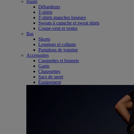
Hauts
Débardeurs
T-shirts
T-shirts manches longues
Sweats à capuche et sweat shirts
Coupe-vent et vestes
Bas
Shorts
Leggings et collants
Pantalons de jogging
Accessoires
Casquettes et bonnets
Gants
Chaussettes
Sacs de sport
Équipement