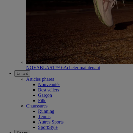
NOVABLAST™ 6
Acheter maintenant
Enfant
Articles phares
Nouveautés
Best sellers
Garçon
Fille
Chaussures
Running
Tennis
Autres Sports
SportStyle