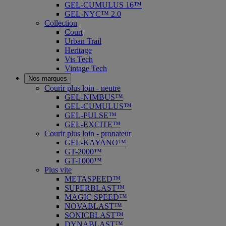
GEL-CUMULUS 16™
GEL-NYC™ 2.0
Collection
Court
Urban Trail
Heritage
Vis Tech
Vintage Tech
Nos marques
Courir plus loin - neutre
GEL-NIMBUS™
GEL-CUMULUS™
GEL-PULSE™
GEL-EXCITE™
Courir plus loin - pronateur
GEL-KAYANO™
GT-2000™
GT-1000™
Plus vite
METASPEED™
SUPERBLAST™
MAGIC SPEED™
NOVABLAST™
SONICBLAST™
DYNABLAST™